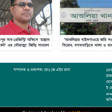
পুর সাব-রেজিস্ট্রি অফিসে ‘মান্নান
‘আশুলিয়ার বাইদগাওয়ে জমি সংক্
িকেট’ এর দৌরাত্ম্য: জিম্মি সাধারণ
বিরোধ, বসতবাড়িতে তালা ও মা
মানুষ
অভিযোগ উঠেছে’
সম্পাদক ও প্রকাশক: মোঃ জে এইচ রানা
১৪৪
রাজ
মো
ই-ম
ww
কপি