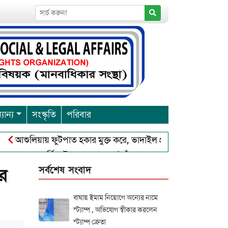
যান্য
সংস্কৃতি
পরিবার
ুলিয়ায় ফুটপাত হকার মুক্ত করে, ভাদাইল প্রাইমারি ফ্রেন্ডস ক্লাব এর উদ্
বারনা পূর্নিমা উৎসব শুরু
চাঁদপুরে বাংলাদেশ আহলে সুন্নাত ওয়াল 
সর্বশেষ সংবাদ
ুর
বাঘায় ইমাম নিয়োগে অন্যের নামে
স্ট্যাম্প , অভিযোগ স্বীকার করলেন
স্ট্যাম্প ক্রেতা