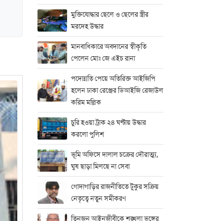
মুক্তিযোদ্ধার ছেলে ও ছেলের স্ত্রীর
মরদেহ উদ্ধার
মানবাধিকারে অবদানের স্বীকৃতি
পেলেন মোঃ জে এইচ রানা
পদোন্নতি পেয়ে অতিরিক্ত আইজিপি
হলেন ঢাকা রেঞ্জের ডিআইজি রেজাউল
করিম মল্লিক
চুরি হওয়া ট্রাক ২৪ ঘণ্টায় উদ্ধার
করলো পুলিশ
ভূমি অফিসে দালাল চক্রের দৌরাত্ম্য,
ঘুষ ছাড়া মিলছে না সেবা
গোদাগাড়ির রাজনীতিতে টুকুর সক্রিয়
নেতৃত্বে নতুন সমীকরণ
তিনজন আইনজীবীকে শৃঙ্খলা ভঙ্গের