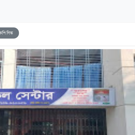
কপি লিঙ্ক