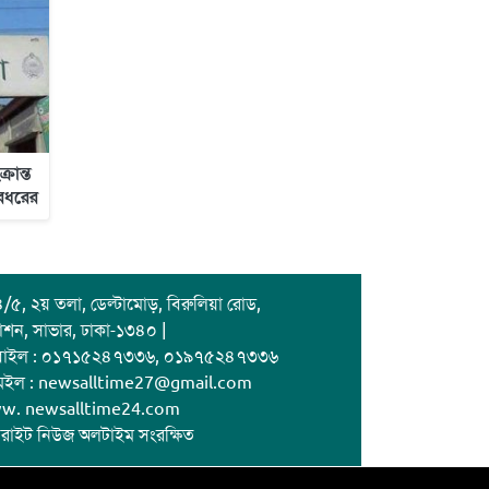
রান্ত
রধরের
/৫, ২য় তলা, ডেল্টামোড়, বিরুলিয়া রোড,
াশন, সাভার, ঢাকা-১৩৪০ |
বাইল : ০১৭১৫২৪৭৩৩৬, ০১৯৭৫২৪৭৩৩৬
েইল : newsalltime27@gmail.com
w. newsalltime24.com
রাইট নিউজ অলটাইম সংরক্ষিত