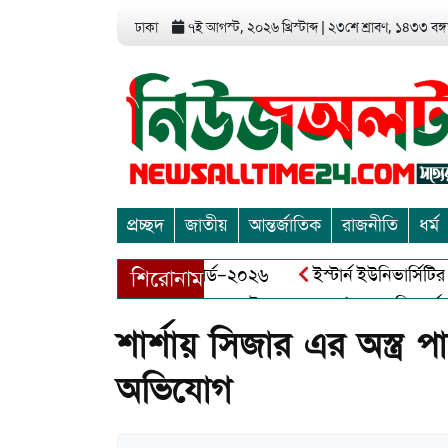
ঢাকা
৭ই আগস্ট, ২০২৬ খ্রিস্টাব্দ
|
২৩শে শ্রাবণ, ১৪৩৩ বঙ্গা
প্রচ্ছদ
জাতীয়
আন্তর্জাতিক
রাজনীতি
ধর্ম
এন্ড এন্ট্রাপ্রেনিয়র অ্যাওয়ার্ড–২০২৬
ইস্টার্ন ইউনিভার্সিটির সোশ
শিরোনাম
ীর মুক্তিযোদ্ধা আব্দুল খালেক এর ইন্তেকাল
আত্মশুদ্ধি অর্জন ও অশ
শার্শায় সিজার এর অস্ত্র 
অভিযোগ