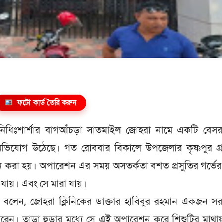
ফটো কার্ড তৈরি করুন
িধিঃশার্শার বাগআঁচড়া সাতমাইল জোহরা নামে একটি বেসর
 অভিযোগ উঠেছে। গত রোববার বিকালে উপজেলার কৃষ্ণপুর গ্
েশন করা হয়। অপারেশন এর সময় অসতর্কতা বশত প্রসুতির গর্ভের
ে যায়। এবং সে মারা যায়।
 বলেন, জোহরা ক্লিনিকের ডাক্তার হাবিবুর রহমান একজন স
করেন। তাড়া হুড়ার মধ্যে সে এই অপারেশন করে শিশুটির মাথায় অ