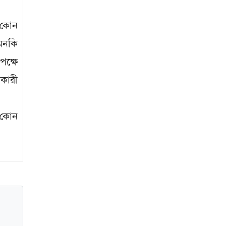
জাবাল-ই-নূর মডেল মাদ্রাসায় ১২তম
ে কোন
বার্ষিক পুরস্কার বিতরণ ও বালিকা
ক্যাম্পাসের শুভ উদ্বোধন
এমনকি
পক্ষে
রকারী
ম কোন