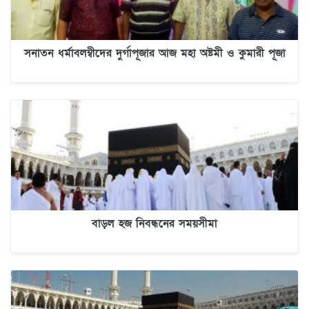
সনাতন ধর্মাবলম্বীদের দুর্গাপূজার আজ মহা অষ্টমী ও কুমারী পূজা
বাড়ল হজ নিবন্ধনের সময়সীমা