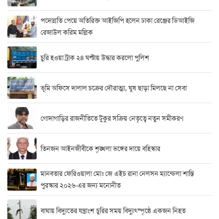
পদোন্নতি পেয়ে অতিরিক্ত আইজিপি হলেন ঢাকা রেঞ্জের ডিআইজি
রেজাউল করিম মল্লিক
চুরি হওয়া ট্রাক ২৪ ঘণ্টায় উদ্ধার করলো পুলিশ
ভূমি অফিসে দালাল চক্রের দৌরাত্ম্য, ঘুষ ছাড়া মিলছে না সেবা
গোদাগাড়ির রাজনীতিতে টুকুর সক্রিয় নেতৃত্বে নতুন সমীকরণ
তিনজন আইনজীবীকে শৃঙ্খলা ভঙ্গের দায়ে বহিস্কার
মানবতার ফেরিওয়ালা মোঃ জে এইচ রানা নেলসন ম্যান্ডেলা শান্তি
পুরস্কার ২০২৬-এর জন্য মনোনীত
বাঘায় বিদ্যুতের যন্ত্রাংশ চুরির সময় বিদ্যুৎস্পৃষ্ঠে একজন নিহত