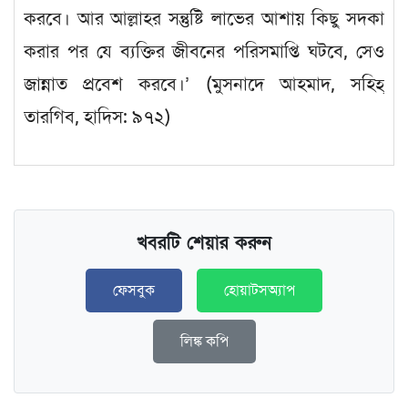
করবে। আর আল্লাহর সন্তুষ্টি লাভের আশায় কিছু সদকা
করার পর যে ব্যক্তির জীবনের পরিসমাপ্তি ঘটবে, সেও
জান্নাত প্রবেশ করবে।’ (মুসনাদে আহমাদ, সহিহ্
তারগিব, হাদিস: ৯৭২)
খবরটি শেয়ার করুন
ফেসবুক
হোয়াটসঅ্যাপ
লিঙ্ক কপি