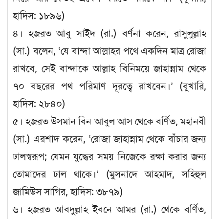
হাদিস: ১৮৯৬)
৪। হজরত আবু সাইদ (রা.) বর্ণনা করেন, রাসুলুল্লাহ
(সা.) বলেন, ‘যে বান্দা আল্লাহর পথে একদিন মাত্র রোজা
রাখবে, সেই বান্দাকে আল্লাহ বিনিময়ে জাহান্নাম থেকে
৭০ বছরের পথ পরিমাণ দূরত্বে রাখবেন।’ (বুখারি,
হাদিস: ২৮৪০)
৫। হজরত উসমান বিন আবুল আস থেকে বর্ণিত, মহানবী
(সা.) এরশাদ করেন, ‘রোজা জাহান্নাম থেকে বাঁচার জন্য
ঢালস্বরূপ; যেমন যুদ্ধের সময় নিজেকে রক্ষা করার জন্য
তোমাদের ঢাল থাকে।’ (মুসনাদে আহমাদ, সহিহুল
জামিউস সাগির, হাদিস: ৩৮৭৯)
৬। হজরত আবদুল্লাহ ইবনে আমর (রা.) থেকে বর্ণিত,