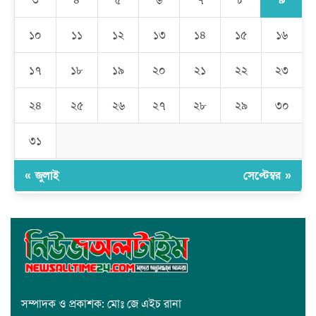
মেহেদীপুর গ্রামে ব্যতিক্রমী আয়োজন: একত্রে ঈদের জামাতে পুরো গ্রাম
১০
১১
১২
১৩
১৪
১৫
১৬
১৭
১৮
১৯
২০
২১
২২
২৩
রমজান উপলক্ষে সাভারে মানবাধিকার সংস্থার ইফতার
২৪
২৫
২৬
২৭
২৮
২৯
৩০
জাবাল-ই-নূর মডেল মাদ্রাসায় ১২তম বার্ষিক পুরস্কার বিতরণ ও বালিকা
ক্যাম্পাসের শুভ উদ্বোধন
৩১
« জুলাই
সেপ্টেম্বর »
সম্পাদক ও প্রকাশক: মোঃ জে এইচ রানা