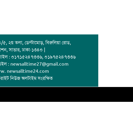
/৫, ২য় তলা, ডেল্টামোড়, বিরুলিয়া রোড,
াশন, সাভার, ঢাকা-১৩৪০ |
বাইল : ০১৭১৫২৪৭৩৩৬, ০১৯৭৫২৪৭৩৩৬
েইল : newsalltime27@gmail.com
w. newsalltime24.com
রাইট নিউজ অলটাইম সংরক্ষিত