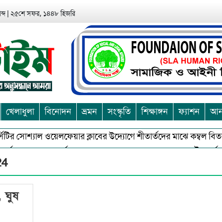
ব্দ
|
২৫শে সফর, ১৪৪৮ হিজরি
খেলাধুলা
বিনোদন
ভ্রমন
সংস্কৃতি
শিক্ষাঙ্গন
ফ্যাশন
আন্
সিটির সোশ্যাল ওয়েলফেয়ার ক্লাবের উদ্যোগে শীতার্তদের মাঝে কম্বল বিত
অর্জন ও অশুভকে বর্জন করে সত্য,সুন্দরকে বরনে কলাপাড়ায় বৌদ্ধ ধর্মাবলম্
24
 ঘুষ