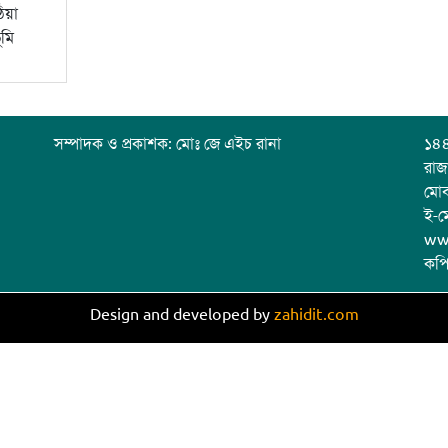
িয়া
ূমি
ি
সম্পাদক ও প্রকাশক: মোঃ জে এইচ রানা
১৪৪
রাজ
মো
ই-ম
ww
কপি
Design and developed by
zahidit.com