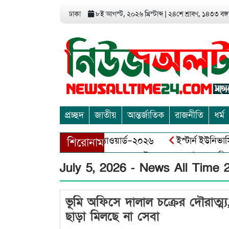
ঢাকা
৮ই আগস্ট, ২০২৬ খ্রিস্টাব্দ
|
২৪শে শ্রাবণ, ১৪৩৩ বঙ্গা
প্রচ্ছদ
জাতীয়
আন্তর্জাতিক
রাজনীতি
ধর্ম
মিডিয়া এন্ড এন্ট্রাপ্রেনিয়র অ্যাওয়ার্ড–২০২৬
ইস্টার্ন ইউনিভার্
শিরোনাম
বাঘায় বীর মুক্তিযোদ্ধা আব্দুল খালেক এর ইন্তেকাল
আত্মশুদ্ধি 
July 5, 2026 - News All Time 
ভূমি অফিসে দালাল চক্রের দৌরাত্ম্য,
ছাড়া মিলছে না সেবা