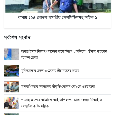
বাঘায় ১২৫ বোতল ভারতীয় ফেনসিডিলসহ আটক ১
সর্বশেষ সংবাদ
বাঘায় ইমাম নিয়োগে অন্যের নামে স্ট্যাম্প , অভিযোগ স্বীকার করলেন
স্ট্যাম্প ক্রেতা
মুক্তিযোদ্ধার ছেলে ও ছেলের স্ত্রীর মরদেহ উদ্ধার
মানবাধিকারে অবদানের স্বীকৃতি পেলেন মোঃ জে এইচ রানা
পদোন্নতি পেয়ে অতিরিক্ত আইজিপি হলেন ঢাকা রেঞ্জের ডিআইজি
রেজাউল করিম মল্লিক