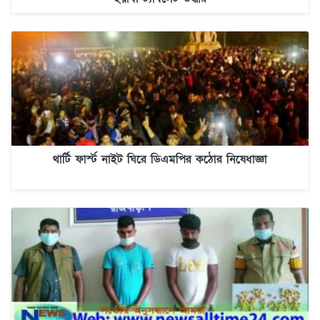
থার্টি ফার্স্ট নাইট ঘিরে ডিএমপির কঠোর নিষেধাজ্ঞা