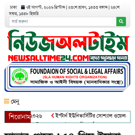
ঢাকা
৭ই আগস্ট, ২০২৬ খ্রিস্টাব্দ
|
২৩শে শ্রাবণ, ১৪৩৩ বঙ্গাব্দ
|
২৪শে
সফর, ১৪৪৮ হিজরি
মেনু
র অ্যাওয়ার্ড–২০২৬
ইস্টার্ন ইউনিভার্সিটির সোশ্যাল ওয়েলফেয়ার ক্ল
শিরোনাম
্দুল খালেক এর ইন্তেকাল
আত্মশুদ্ধি অর্জন ও অশুভকে বর্জন করে সত্