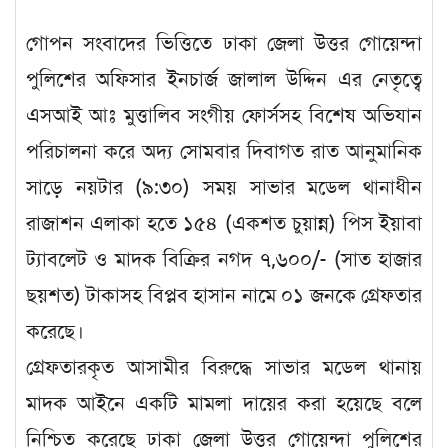
গোপন সংবাদের ভিত্তিতে ঢাকা জেলা উত্তর গোয়েন্দা
পুলিশের অফিসার ইনচার্জ জালাল উদ্দিন এর নেতৃত্বে
এসআই আঃ মুত্তালিব সংগীয় ফোর্সসহ বিশেষ অভিযান
পরিচালনা করে অদ্য সোমবার দিবাগত রাত আনুমানিক
সাড়ে নয়টার (৯:৩০) সময় সাভার মডেল থানাধীন
রাজাশন এলাকা হতে ১৫৪ (একশত চুয়ান্ন) পিস ইয়াবা
ট্যাবলেট ও মাদক বিক্রির নগদ ৭,৬০০/- (সাত হাজার
ছয়শত) টাকাসহ বিপ্লব হাসান নামে ০১ জনকে গ্রেফতার
করেছে।
গ্রেফতারকৃত আসামীর বিরুদ্ধে সাভার মডেল থানায়
মাদক আইনে একটি মামলা দায়ের করা হয়েছে বলে
নিশ্চিত করেছে ঢাকা জেলা উত্তর গোয়েন্দা পুলিশের