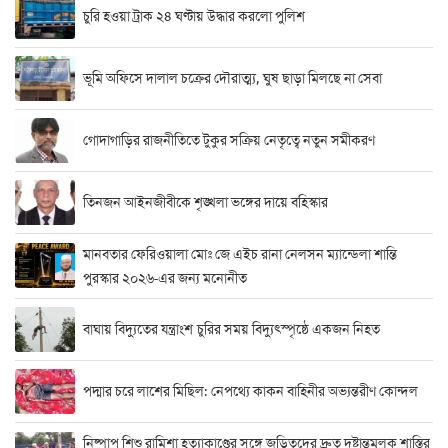
চুরি হওয়া ট্রাক ২৪ ঘণ্টায় উদ্ধার করলো পুলিশ
ভূমি অফিসে দালাল চক্রের দৌরাত্ম্য, ঘুষ ছাড়া মিলছে না সেবা
গোদাগাড়ির রাজনীতিতে টুকুর সক্রিয় নেতৃত্বে নতুন সমীকরণ
তিনজন আইনজীবীকে শৃঙ্খলা ভঙ্গের দায়ে বহিস্কার
মানবতার ফেরিওয়ালা মোঃ জে এইচ রানা নেলসন ম্যান্ডেলা শান্তি
পুরস্কার ২০২৬-এর জন্য মনোনীত
বাঘায় বিদ্যুতের যন্ত্রাংশ চুরির সময় বিদ্যুৎস্পৃষ্ঠে একজন নিহত
পদ্মার চরে লাশের মিছিল: নেপথ্যে কাকন বাহিনীর অভ্যন্তরীণ কোন্দল
নিষ্পাপ শিশু রামিশা হত্যাকাণ্ডের সঙ্গে জড়িতদের দ্রুত দৃষ্টান্তমূলক শাস্তির