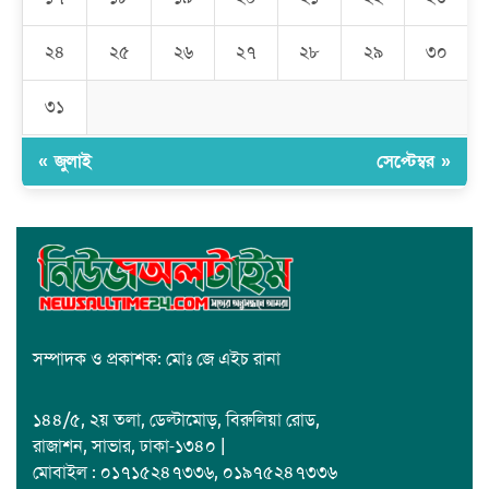
রমজান উপলক্ষে সাভারে মানবাধিকার সংস্থার ইফতার
২৪
২৫
২৬
২৭
২৮
২৯
৩০
জাবাল-ই-নূর মডেল মাদ্রাসায় ১২তম বার্ষিক পুরস্কার বিতরণ ও বালিকা
ক্যাম্পাসের শুভ উদ্বোধন
৩১
« জুলাই
সেপ্টেম্বর »
সম্পাদক ও প্রকাশক: মোঃ জে এইচ রানা
১৪৪/৫, ২য় তলা, ডেল্টামোড়, বিরুলিয়া রোড,
রাজাশন, সাভার, ঢাকা-১৩৪০ |
মোবাইল : ০১৭১৫২৪৭৩৩৬, ০১৯৭৫২৪৭৩৩৬