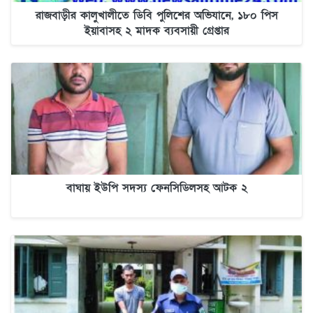
রাজবাড়ীর কালুখালীতে ডিবি পুলিশের অভিযানে, ১৮০ পিস
ইয়াবাসহ ২ মাদক ব্যবসায়ী গ্রেপ্তার
বাঘায় ইউপি সদস্য ফেনসিডিলসহ আটক ২