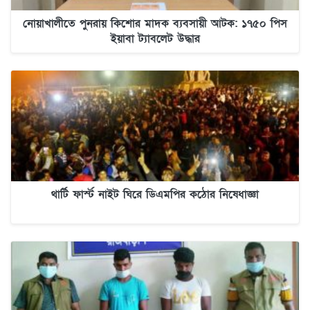
নোয়াখালীতে পুনরায় কিশোর মাদক ব্যবসায়ী আটক: ১৭৫০ পিস
ইয়াবা ট্যাবলেট উদ্ধার
থার্টি ফার্স্ট নাইট ঘিরে ডিএমপির কঠোর নিষেধাজ্ঞা