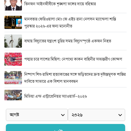
তিনজন আইনজীবীকে শৃঙ্খলা ভঙ্গের দায়ে বহিস্কার
মানবতার ফেরিওয়ালা মোঃ জে এইচ রানা নেলসন ম্যান্ডেলা শান্তি
পুরস্কার ২০২৬-এর জন্য মনোনীত
বাঘায় বিদ্যুতের যন্ত্রাংশ চুরির সময় বিদ্যুৎস্পৃষ্ঠে একজন নিহত
পদ্মার চরে লাশের মিছিল: নেপথ্যে কাকন বাহিনীর অভ্যন্তরীণ কোন্দল
নিষ্পাপ শিশু রামিশা হত্যাকাণ্ডের সঙ্গে জড়িতদের দ্রুত দৃষ্টান্তমূলক শাস্তির
দাবিতে সাভারে এক বিশাল মানববন্ধন
মিডিয়া এন্ড এন্ট্রাপ্রেনিয়র অ্যাওয়ার্ড–২০২৬
র‍্যাবের বিশেষ অভিযান: বিদেশি পিস্তল, গুলি, মাদক ও নগদ অর্থ উদ্ধার,
আটক ২
দুর্নীতি ও অনিয়মের অভিযোগে অভিযুক্ত সাব-রেজিস্ট্রার মো. জাকির