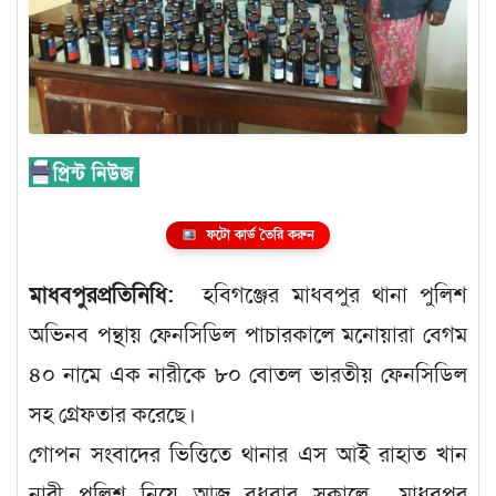
ফটো কার্ড তৈরি করুন
মাধবপুরপ্রতিনিধি:
হবিগঞ্জের মাধবপুর থানা পুলিশ
অভিনব পন্থায় ফেনসিডিল পাচারকালে মনোয়ারা বেগম
৪০ নামে এক নারীকে ৮০ বোতল ভারতীয় ফেনসিডিল
সহ গ্রেফতার করেছে।
গোপন সংবাদের ভিত্তিতে থানার এস আই রাহাত খান
নারী পুলিশ নিয়ে আজ বুধবার সকালে মাধবপুর