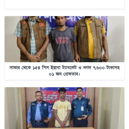
সাভার থেকে ১৫৪ পিস ইয়াবা ট্যাবলেট ও নগদ ৭,৬০০ টাকাসহ
০১ জন গ্রেফতার।