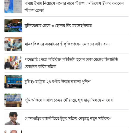
বাঘায় ইমাম নিয়োগে অন্যের নামে স্ট্যাম্প , অভিযোগ স্বীকার করলেন
স্ট্যাম্প ক্রেতা
মুক্তিযোদ্ধার ছেলে ও ছেলের স্ত্রীর মরদেহ উদ্ধার
মানবাধিকারে অবদানের স্বীকৃতি পেলেন মোঃ জে এইচ রানা
পদোন্নতি পেয়ে অতিরিক্ত আইজিপি হলেন ঢাকা রেঞ্জের ডিআইজি
রেজাউল করিম মল্লিক
চুরি হওয়া ট্রাক ২৪ ঘণ্টায় উদ্ধার করলো পুলিশ
ভূমি অফিসে দালাল চক্রের দৌরাত্ম্য, ঘুষ ছাড়া মিলছে না সেবা
গোদাগাড়ির রাজনীতিতে টুকুর সক্রিয় নেতৃত্বে নতুন সমীকরণ