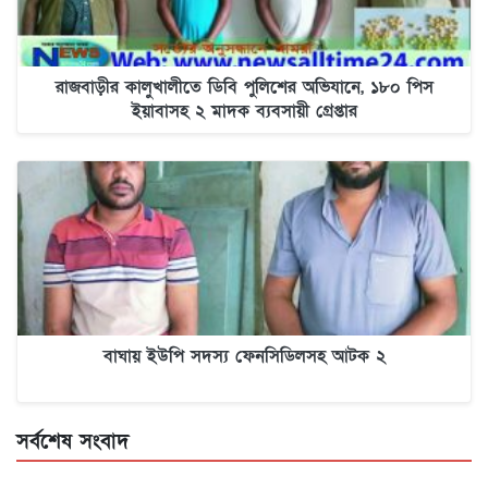
রাজবাড়ীর কালুখালীতে ডিবি পুলিশের অভিযানে, ১৮০ পিস
ইয়াবাসহ ২ মাদক ব্যবসায়ী গ্রেপ্তার
বাঘায় ইউপি সদস্য ফেনসিডিলসহ আটক ২
সর্বশেষ সংবাদ