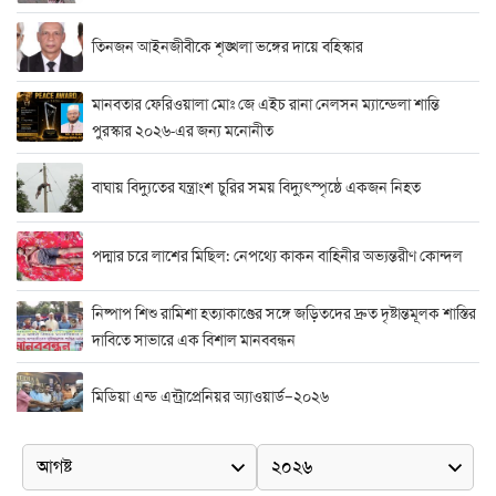
তিনজন আইনজীবীকে শৃঙ্খলা ভঙ্গের দায়ে বহিস্কার
মানবতার ফেরিওয়ালা মোঃ জে এইচ রানা নেলসন ম্যান্ডেলা শান্তি
পুরস্কার ২০২৬-এর জন্য মনোনীত
বাঘায় বিদ্যুতের যন্ত্রাংশ চুরির সময় বিদ্যুৎস্পৃষ্ঠে একজন নিহত
পদ্মার চরে লাশের মিছিল: নেপথ্যে কাকন বাহিনীর অভ্যন্তরীণ কোন্দল
নিষ্পাপ শিশু রামিশা হত্যাকাণ্ডের সঙ্গে জড়িতদের দ্রুত দৃষ্টান্তমূলক শাস্তির
দাবিতে সাভারে এক বিশাল মানববন্ধন
মিডিয়া এন্ড এন্ট্রাপ্রেনিয়র অ্যাওয়ার্ড–২০২৬
র‍্যাবের বিশেষ অভিযান: বিদেশি পিস্তল, গুলি, মাদক ও নগদ অর্থ উদ্ধার,
আটক ২