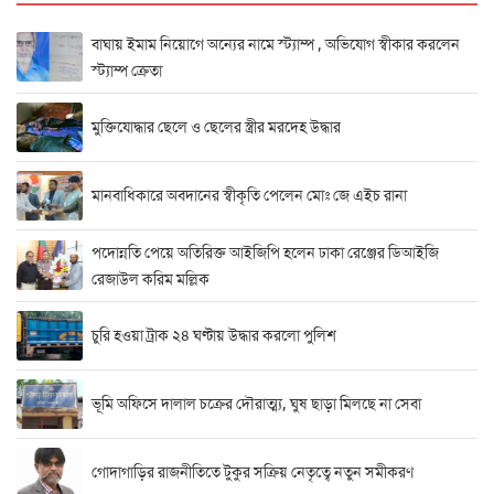
বাঘায় ইমাম নিয়োগে অন্যের নামে স্ট্যাম্প , অভিযোগ স্বীকার করলেন
স্ট্যাম্প ক্রেতা
মুক্তিযোদ্ধার ছেলে ও ছেলের স্ত্রীর মরদেহ উদ্ধার
মানবাধিকারে অবদানের স্বীকৃতি পেলেন মোঃ জে এইচ রানা
পদোন্নতি পেয়ে অতিরিক্ত আইজিপি হলেন ঢাকা রেঞ্জের ডিআইজি
রেজাউল করিম মল্লিক
চুরি হওয়া ট্রাক ২৪ ঘণ্টায় উদ্ধার করলো পুলিশ
ভূমি অফিসে দালাল চক্রের দৌরাত্ম্য, ঘুষ ছাড়া মিলছে না সেবা
গোদাগাড়ির রাজনীতিতে টুকুর সক্রিয় নেতৃত্বে নতুন সমীকরণ