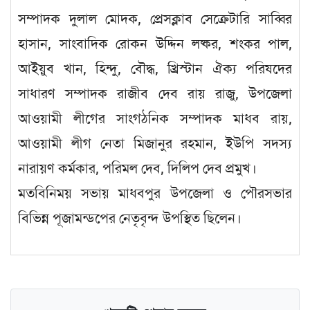
সম্পাদক দুলাল মোদক, প্রেসক্লাব সেক্রেটারি সাব্বির
হাসান, সাংবাদিক রোকন উদ্দিন লষ্কর, শংকর পাল,
আইয়ুব খান, হিন্দু, বৌদ্ধ, খ্রিস্টান ঐক্য পরিষদের
সাধারণ সম্পাদক রাজীব দেব রায় রাজু, উপজেলা
আওয়ামী লীগের সাংগঠনিক সম্পাদক মাধব রায়,
আওয়ামী লীগ নেতা মিজানুর রহমান, ইউপি সদস্য
নারায়ণ কর্মকার, পরিমল দেব, দিলিপ দেব প্রমুখ।
মতবিনিময় সভায় মাধবপুর উপজেলা ও পৌরসভার
বিভিন্ন পূজামন্ডপের নেতৃবৃন্দ উপস্থিত ছিলেন।