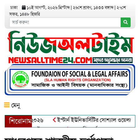
ঢাকা
১০ই আগস্ট, ২০২৬ খ্রিস্টাব্দ
|
২৬শে শ্রাবণ, ১৪৩৩ বঙ্গাব্দ
|
২৭শে
সফর, ১৪৪৮ হিজরি
মেনু
 অ্যাওয়ার্ড–২০২৬
ইস্টার্ন ইউনিভার্সিটির সোশ্যাল ওয়েলফেয়ার ক্ল
শিরোনাম
দুল খালেক এর ইন্তেকাল
আত্মশুদ্ধি অর্জন ও অশুভকে বর্জন করে সত্য