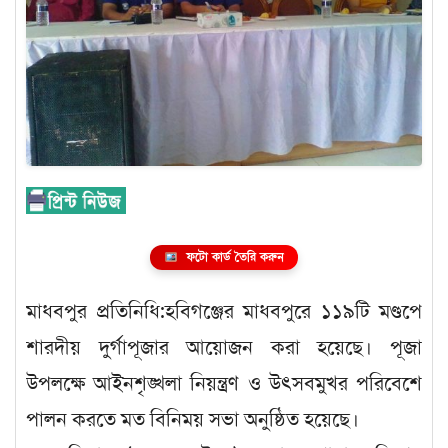
ফটো কার্ড তৈরি করুন
মাধবপুর প্রতিনিধি:হবিগঞ্জের মাধবপুরে ১১৯টি মণ্ডপে
শারদীয় দুর্গাপূজার আয়োজন করা হয়েছে। পূজা
উপলক্ষে আইনশৃঙ্খলা নিয়ন্ত্রণ ও উৎসবমুখর পরিবেশে
পালন করতে মত বিনিময় সভা অনুষ্ঠিত হয়েছে।