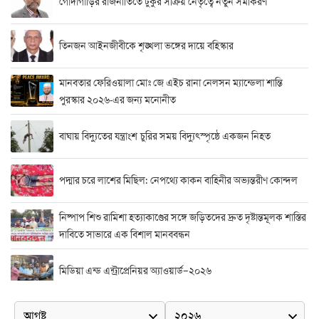
গোদাগাড়ির রাজনীতিতে টুকুর সক্রিয় নেতৃত্বে নতুন সমীকরণ
তিনজন আইনজীবীকে শৃঙ্খলা ভঙ্গের দায়ে বহিস্কার
মানবতার ফেরিওয়ালা মোঃ জে এইচ রানা নেলসন ম্যান্ডেলা শান্তি
পুরস্কার ২০২৬-এর জন্য মনোনীত
বাঘায় বিদ্যুতের যন্ত্রাংশ চুরির সময় বিদ্যুৎস্পৃষ্ঠে একজন নিহত
পদ্মার চরে লাশের মিছিল: নেপথ্যে কাকন বাহিনীর অভ্যন্তরীণ কোন্দল
নিষ্পাপ শিশু রামিশা হত্যাকাণ্ডের সঙ্গে জড়িতদের দ্রুত দৃষ্টান্তমূলক শাস্তির
দাবিতে সাভারে এক বিশাল মানববন্ধন
মিডিয়া এন্ড এন্ট্রাপ্রেনিয়র অ্যাওয়ার্ড–২০২৬
র‍্যাবের বিশেষ অভিযান: বিদেশি পিস্তল, গুলি, মাদক ও নগদ অর্থ উদ্ধার,