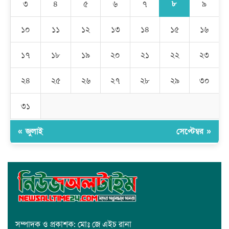
সাধারণ মানুষ
৮
৩
৪
৫
৬
৭
৯
মেহেদীপুর গ্রামে ব্যতিক্রমী আয়োজন: একত্রে ঈদের জামাতে পুরো গ্রাম
১০
১১
১২
১৩
১৪
১৫
১৬
১৭
১৮
১৯
২০
২১
২২
২৩
রমজান উপলক্ষে সাভারে মানবাধিকার সংস্থার ইফতার
২৪
২৫
২৬
২৭
২৮
২৯
৩০
জাবাল-ই-নূর মডেল মাদ্রাসায় ১২তম বার্ষিক পুরস্কার বিতরণ ও বালিকা
ক্যাম্পাসের শুভ উদ্বোধন
৩১
« জুলাই
সেপ্টেম্বর »
সম্পাদক ও প্রকাশক: মোঃ জে এইচ রানা