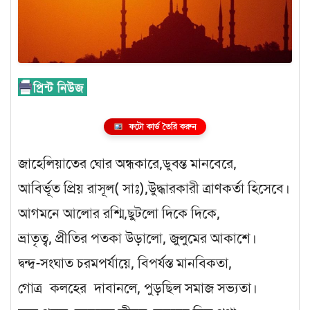
ফটো কার্ড তৈরি করুন
জাহেলিয়াতের ঘোর অন্ধকারে,ডুবন্ত মানবেরে,
আবির্ভূত প্রিয় রাসূল( সাঃ),উুদ্ধারকারী ত্রাণকর্তা হিসেবে।
আগমনে আলোর রশ্মি,ছুটলো দিকে দিকে,
ভ্রাতৃত্ব, প্রীতির পতকা উড়ালো, জুলুমের আকাশে।
দ্বন্দ্ব-সংঘাত চরমপর্যায়ে, বিপর্যস্ত মানবিকতা,
গোত্র কলহের দাবানলে, পুড়ছিল সমাজ সভ্যতা।