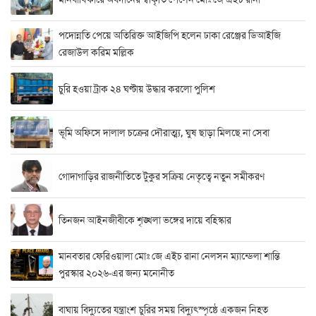
পদোন্নতি পেয়ে অতিরিক্ত আইজিপি হলেন ঢাকা রেঞ্জের ডিআইজি
রেজাউল করিম মল্লিক
চুরি হওয়া ট্রাক ২৪ ঘণ্টায় উদ্ধার করলো পুলিশ
ভূমি অফিসে দালাল চক্রের দৌরাত্ম্য, ঘুষ ছাড়া মিলছে না সেবা
গোদাগাড়ির রাজনীতিতে টুকুর সক্রিয় নেতৃত্বে নতুন সমীকরণ
তিনজন আইনজীবীকে শৃঙ্খলা ভঙ্গের দায়ে বহিস্কার
মানবতার ফেরিওয়ালা মোঃ জে এইচ রানা নেলসন ম্যান্ডেলা শান্তি
পুরস্কার ২০২৬-এর জন্য মনোনীত
বাঘায় বিদ্যুতের যন্ত্রাংশ চুরির সময় বিদ্যুৎস্পৃষ্ঠে একজন নিহত