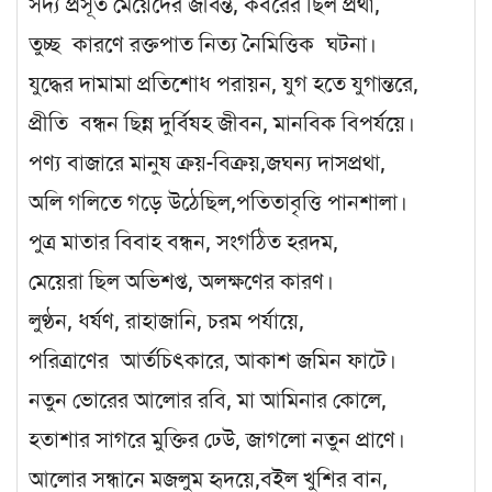
সদ্য প্রসূত মেয়েদের জীবন্ত, কবরের ছিল প্রথা,
তুচ্ছ কারণে রক্তপাত নিত্য নৈমিত্তিক ঘটনা।
যুদ্ধের দামামা প্রতিশোধ পরায়ন, যুগ হতে যুগান্তরে,
প্রীতি বন্ধন ছিন্ন দুর্বিষহ জীবন, মানবিক বিপর্যয়ে।
পণ্য বাজারে মানুষ ক্রয়-বিক্রয়,জঘন্য দাসপ্রথা,
অলি গলিতে গড়ে উঠেছিল,পতিতাবৃত্তি পানশালা।
পুত্র মাতার বিবাহ বন্ধন, সংগঠিত হরদম,
মেয়েরা ছিল অভিশপ্ত, অলক্ষণের কারণ।
লুণ্ঠন, ধর্ষণ, রাহাজানি, চরম পর্যায়ে,
পরিত্রাণের আর্তচিৎকারে, আকাশ জমিন ফাটে।
নতুন ভোরের আলোর রবি, মা আমিনার কোলে,
হতাশার সাগরে মুক্তির ঢেউ, জাগলো নতুন প্রাণে।
আলোর সন্ধানে মজলুম হৃদয়ে,বইল খুশির বান,