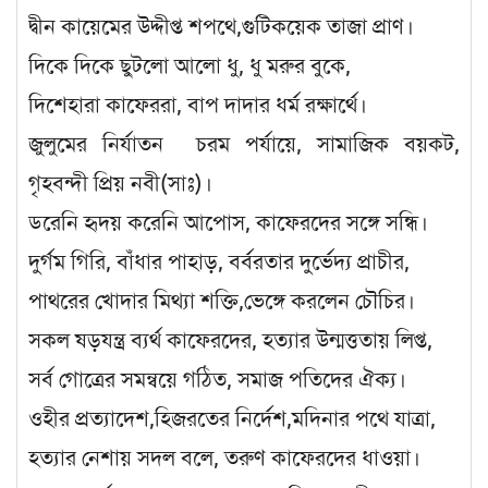
দ্বীন কায়েমের উদ্দীপ্ত শপথে,গুটিকয়েক তাজা প্রাণ।
দিকে দিকে ছুটলো আলো ধু, ধু মরুর বুকে,
দিশেহারা কাফেররা, বাপ দাদার ধর্ম রক্ষার্থে।
জুলুমের নির্যাতন চরম পর্যায়ে, সামাজিক বয়কট,
গৃহবন্দী প্রিয় নবী(সাঃ)।
ডরেনি হৃদয় করেনি আপোস, কাফেরদের সঙ্গে সন্ধি।
দুর্গম গিরি, বাঁধার পাহাড়, বর্বরতার দুর্ভেদ্য প্রাচীর,
পাথরের খোদার মিথ্যা শক্তি,ভেঙ্গে করলেন চৌচির।
সকল ষড়যন্ত্র ব্যর্থ কাফেরদের, হত্যার উন্মত্ততায় লিপ্ত,
সর্ব গোত্রের সমন্বয়ে গঠিত, সমাজ পতিদের ঐক্য।
ওহীর প্রত্যাদেশ,হিজরতের নির্দেশ,মদিনার পথে যাত্রা,
হত্যার নেশায় সদল বলে, তরুণ কাফেরদের ধাওয়া।