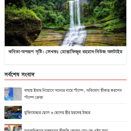
কবিতা-অপরূপ সৃষ্টি। লেখকঃ মোস্তাফিজুর রহমান-নিউজ অলটাইম
সর্বশেষ সংবাদ
বাঘায় ইমাম নিয়োগে অন্যের নামে স্ট্যাম্প , অভিযোগ স্বীকার করলেন
স্ট্যাম্প ক্রেতা
মুক্তিযোদ্ধার ছেলে ও ছেলের স্ত্রীর মরদেহ উদ্ধার
মানবাধিকারে অবদানের স্বীকৃতি পেলেন মোঃ জে এইচ রানা