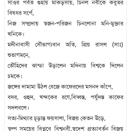
সাওর পর্বত গুহায় মাকড়সায়, চিনল নবীকে কবুতর
বিষধর সর্পে,
নিজ সম্প্রদায় স্বজন-পরিজন চিনলোনা মনি-মুক্তার
খনিকে।
মদীনাবাসী সৌভাগ্যবান অতি, প্রিয় রাসল (সাঃ)
শুভাগমনে,
তৌহিদের ঝান্ডা উড়ালেন মদিনায় বিশ্বকে দিলেন
চমকে।
জঙ্গের দামামা উঠল বেজে কাফেরদের মসনদ কাঁপে,
বদর, ওহুদ, খন্দকের রণে,বিধ্বস্ত, পর্যুদস্ত কাফের
সদলবলে।
সত্য-মিথ্যার চূড়ান্ত ফয়সালা, বিজয় কেতন উড়ে,
স্বল্প সময়ের বিপ্লবে বিশ্বনবী,স্বদেশ প্রত্যাবর্তন বিজয়