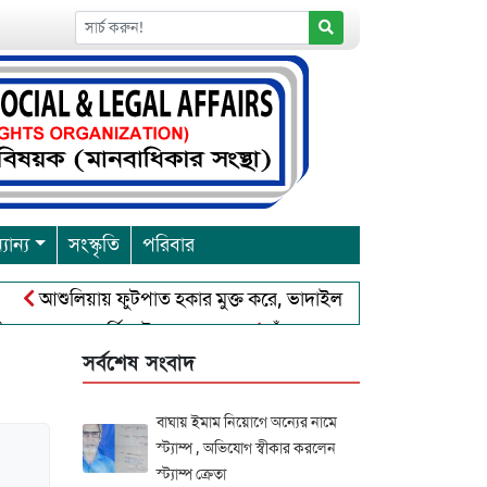
যান্য
সংস্কৃতি
পরিবার
আশুলিয়ায় ফুটপাত হকার মুক্ত করে, ভাদাইল প্রাইমারি ফ্রেন্ডস ক্লাব এর উ
্রবারনা পূর্নিমা উৎসব শুরু
চাঁদপুরে বাংলাদেশ আহলে সুন্নাত ওয়া
সর্বশেষ সংবাদ
বাঘায় ইমাম নিয়োগে অন্যের নামে
স্ট্যাম্প , অভিযোগ স্বীকার করলেন
স্ট্যাম্প ক্রেতা