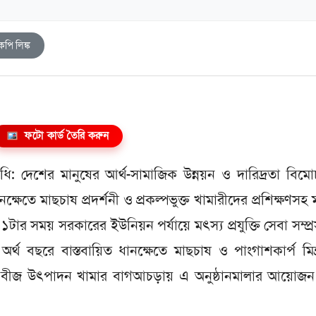
কপি লিঙ্ক
ফটো কার্ড তৈরি করুন
: দেশের মানুষের আর্থ-সামাজিক উন্নয়ন ও দারিদ্রতা বিম
নক্ষেতে মাছচাষ প্রদর্শনী ও প্রকল্পভুক্ত খামারীদের প্রশিক্ষণসহ 
 সময় সরকারের ইউনিয়ন পর্যায়ে মৎস্য প্রযুক্তি সেবা সম্প্
্থ বছরে বাস্তবায়িত ধানক্ষেতে মাছচাষ ও পাংগাশকার্প মিশ
স্য বীজ উৎপাদন খামার বাগআচড়ায় এ অনুষ্ঠানমালার আয়োজন