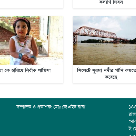
কল্যাণ দিবস
মা কে হারিয়ে নির্বাক লামিসা
সিলেটে সুরমা নদীর পানি কমতে
করেছে
সম্পাদক ও প্রকাশক: মোঃ জে এইচ রানা
১৪৪
রাজ
মো
ই-ম