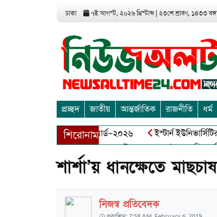
ঢাকা
৭ই আগস্ট, ২০২৬ খ্রিস্টাব্দ
|
২৩শে শ্রাবণ, ১৪৩৩ বঙ্গা
প্রচ্ছদ
জাতীয়
আন্তর্জাতিক
রাজনীতি
ধর্ম
়া এন্ড এন্ট্রাপ্রেনিয়র অ্যাওয়ার্ড–২০২৬
ইস্টার্ন ইউনিভার্সিটির 
শিরোনাম
 বীর মুক্তিযোদ্ধা আব্দুল খালেক এর ইন্তেকাল
আত্মশুদ্ধি অর্জন ও
শার্শা’য় ধানক্ষেতে মাছচাষ 
নিজস্ব প্রতিবেদক
প্রকাশিত: 7:58 AM, February 6, 2019