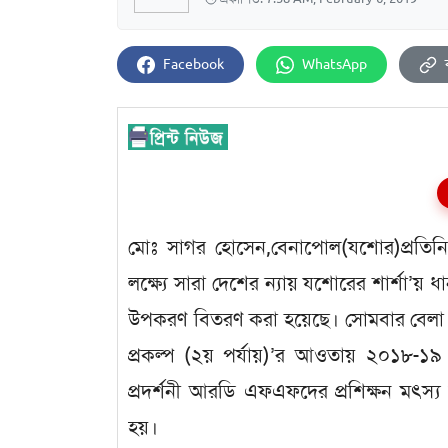
Facebook
WhatsApp
মোঃ সাগর হোসেন,বেনাপোল(যশোর)প্রতিনিধি
লক্ষ্যে সারা দেশের ন্যায় যশোরের শার্শা’য় ধা
উপকরণ বিতরণ করা হয়েছে। সোমবার বেলা ১টার
প্রকল্প (২য় পর্যায়)’র আওতায় ২০১৮-১৯ অর
প্রদর্শনী আরডি এফএফদের প্রশিক্ষন মৎ
হয়।