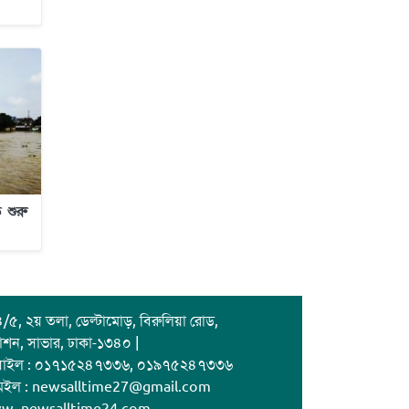
জাবাল-ই-নূর মডেল মাদ্রাসায় ১২তম
বার্ষিক পুরস্কার বিতরণ ও বালিকা
ক্যাম্পাসের শুভ উদ্বোধন
 শুরু
/৫, ২য় তলা, ডেল্টামোড়, বিরুলিয়া রোড,
াশন, সাভার, ঢাকা-১৩৪০ |
বাইল : ০১৭১৫২৪৭৩৩৬, ০১৯৭৫২৪৭৩৩৬
েইল : newsalltime27@gmail.com