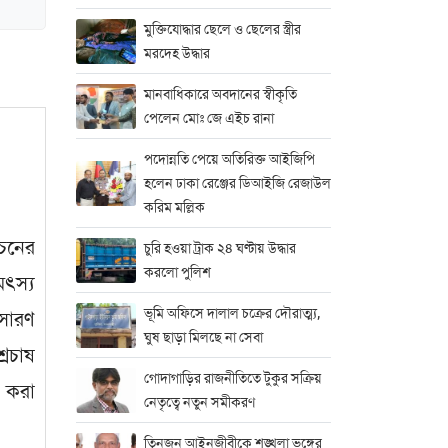
মুক্তিযোদ্ধার ছেলে ও ছেলের স্ত্রীর
মরদেহ উদ্ধার
মানবাধিকারে অবদানের স্বীকৃতি
পেলেন মোঃ জে এইচ রানা
পদোন্নতি পেয়ে অতিরিক্ত আইজিপি
হলেন ঢাকা রেঞ্জের ডিআইজি রেজাউল
করিম মল্লিক
োচনের
চুরি হওয়া ট্রাক ২৪ ঘণ্টায় উদ্ধার
করলো পুলিশ
মৎস্য
ভূমি অফিসে দালাল চক্রের দৌরাত্ম্য,
রসারণ
ঘুষ ছাড়া মিলছে না সেবা
্রচাষ
গোদাগাড়ির রাজনীতিতে টুকুর সক্রিয়
 করা
নেতৃত্বে নতুন সমীকরণ
তিনজন আইনজীবীকে শৃঙ্খলা ভঙ্গের