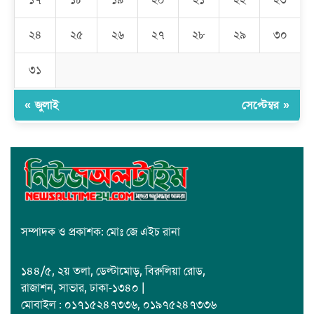
১৭
১৮
১৯
২০
২১
২২
২৩
রমজান উপলক্ষে সাভারে মানবাধিকার সংস্থার ইফতার
২৪
২৫
২৬
২৭
২৮
২৯
৩০
জাবাল-ই-নূর মডেল মাদ্রাসায় ১২তম বার্ষিক পুরস্কার বিতরণ ও বালিকা
ক্যাম্পাসের শুভ উদ্বোধন
৩১
« জুলাই
সেপ্টেম্বর »
সম্পাদক ও প্রকাশক: মোঃ জে এইচ রানা
১৪৪/৫, ২য় তলা, ডেল্টামোড়, বিরুলিয়া রোড,
রাজাশন, সাভার, ঢাকা-১৩৪০ |
মোবাইল : ০১৭১৫২৪৭৩৩৬, ০১৯৭৫২৪৭৩৩৬