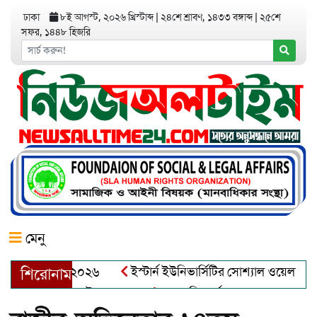
ঢাকা
৮ই আগস্ট, ২০২৬ খ্রিস্টাব্দ
|
২৪শে শ্রাবণ, ১৪৩৩ বঙ্গাব্দ
|
২৫শে
সফর, ১৪৪৮ হিজরি
মেনু
়র অ্যাওয়ার্ড–২০২৬
ইস্টার্ন ইউনিভার্সিটির সোশ্যাল ওয়েলফেয়ার ক্
শিরোনাম
ব্দুল খালেক এর ইন্তেকাল
আত্মশুদ্ধি অর্জন ও অশুভকে বর্জন করে সত