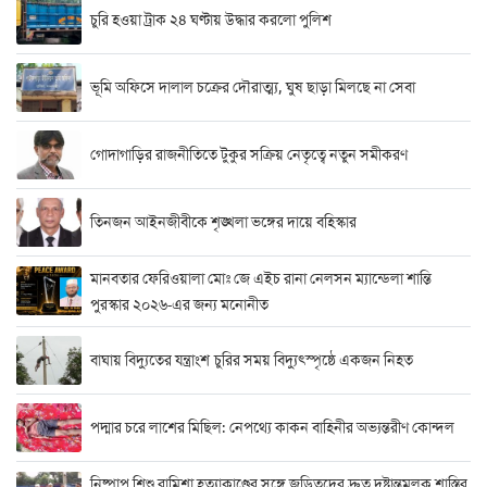
চুরি হওয়া ট্রাক ২৪ ঘণ্টায় উদ্ধার করলো পুলিশ
ভূমি অফিসে দালাল চক্রের দৌরাত্ম্য, ঘুষ ছাড়া মিলছে না সেবা
গোদাগাড়ির রাজনীতিতে টুকুর সক্রিয় নেতৃত্বে নতুন সমীকরণ
তিনজন আইনজীবীকে শৃঙ্খলা ভঙ্গের দায়ে বহিস্কার
মানবতার ফেরিওয়ালা মোঃ জে এইচ রানা নেলসন ম্যান্ডেলা শান্তি
পুরস্কার ২০২৬-এর জন্য মনোনীত
বাঘায় বিদ্যুতের যন্ত্রাংশ চুরির সময় বিদ্যুৎস্পৃষ্ঠে একজন নিহত
পদ্মার চরে লাশের মিছিল: নেপথ্যে কাকন বাহিনীর অভ্যন্তরীণ কোন্দল
নিষ্পাপ শিশু রামিশা হত্যাকাণ্ডের সঙ্গে জড়িতদের দ্রুত দৃষ্টান্তমূলক শাস্তির