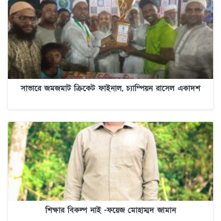
সাভারে জমজমাট ক্রিকেট ফাইনাল, চ্যাম্পিয়ন রাসেল একাদশ
শিক্ষার বিকল্প নাই -ফয়েজ মোহাম্মদ জামান