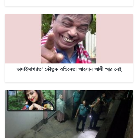
ভাদাইমাখ্যাত’ কৌতুক অভিনেতা আহসান আলী আর নেই