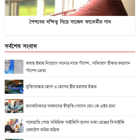
শৈশবের বন্দিত্ব নিয়ে সাজেদ ফাতেমীর গান
সর্বশেষ সংবাদ
বাঘায় ইমাম নিয়োগে অন্যের নামে স্ট্যাম্প , অভিযোগ স্বীকার করলেন
স্ট্যাম্প ক্রেতা
মুক্তিযোদ্ধার ছেলে ও ছেলের স্ত্রীর মরদেহ উদ্ধার
মানবাধিকারে অবদানের স্বীকৃতি পেলেন মোঃ জে এইচ রানা
পদোন্নতি পেয়ে অতিরিক্ত আইজিপি হলেন ঢাকা রেঞ্জের ডিআইজি
রেজাউল করিম মল্লিক