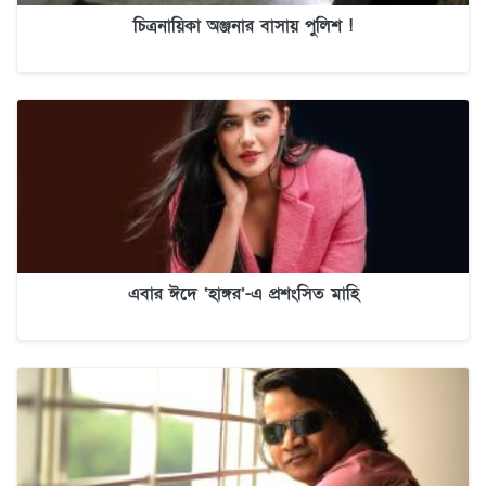
চিত্রনায়িকা অঞ্জনার বাসায় পুলিশ !
এবার ঈদে ‘হাঙ্গর’-এ প্রশংসিত মাহি