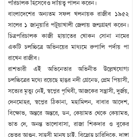
পরিচালক হিসেবেও দায়িত্ব পালন করেন।
বাংলাদেশের অন্যতম সফল খলনায়ক রাজীব ১৯৫২
সালের ১ জানুয়ারি পটুয়াখালী জেলায় জন্মগ্রহণ করেন।
চিত্রপরিচালক কাজী হায়াতের খোকন সোনা নামের
একটি চলচ্চিত্রে অভিনয়ের মাধ্যমে রুপালি পর্দায় পা
রাখেন রাজীব।
রাশভারী এই অভিনেতার অভিনীত উল্লেখযোগ্য
চলচ্চিত্রের মধ্যে রয়েছে হাঙর নদী গ্রেনেড, প্রেম পিয়াসী,
সত্যের মৃত্যু নেই, স্বপ্নের পৃথিবী, আজকের সন্ত্রাসী, দুর্জয়,
দেনমোহর, স্বপ্নের ঠিকানা, মহামিলন, বাবার আদেশ,
বিক্ষোভ, অন্তরে অন্তরে, ডন, কেয়ামত থেকে কেয়ামত,
ভাত দে, অনন্ত ভালোবাসা, রাজা শিকদার ও বুকের
ভেতর আগুন, সাহসী মানুষ চাই, বিদ্রোহ চারিদিকে, দাঙ্গা