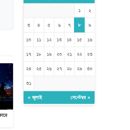
পিস্তল, গুলি, মাদক ও নগদ অর্থ
উদ্ধার, আটক ২
১
২
দুর্নীতি ও অনিয়মের অভিযোগে
৮
৩
৪
৫
৬
৭
৯
অভিযুক্ত সাব-রেজিস্ট্রার মো. জাকির
হোসেন
১০
১১
১২
১৩
১৪
১৫
১৬
সাভারে সাব রেজিস্ট্রারের বিরুদ্ধে
১৭
১৮
১৯
২০
২১
২২
২৩
দুর্নীতির রিপোর্ট করায় সংবাদ কর্মীকে
অপহরনের চেষ্টা
২৪
২৫
২৬
২৭
২৮
২৯
৩০
কালামপুর সাব-রেজিস্ট্রি অফিসে
‘মান্নান সিন্ডিকেট’ এর দৌরাত্ম্য: জিম্মি
৩১
সাধারণ মানুষ
« জুলাই
সেপ্টেম্বর »
মেহেদীপুর গ্রামে ব্যতিক্রমী আয়োজন:
একত্রে ঈদের জামাতে পুরো গ্রাম
ধকারে
রমজান উপলক্ষে সাভারে মানবাধিকার
সংস্থার ইফতার