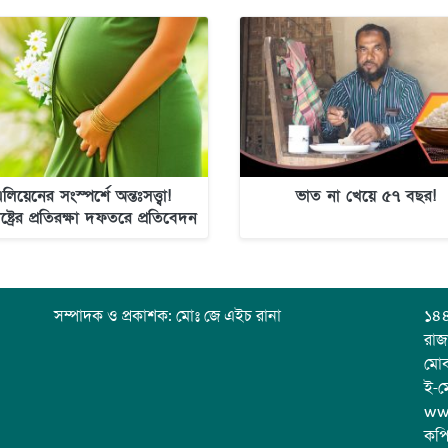
লিয়েনের সংস্পর্শে অন্তঃসত্ত্বা!
ভাত না খেয়ে ৫৭ বছর!
াষ্ট্রের প্রতিরক্ষা দফতরে প্রতিবেদন
জমা
সম্পাদক ও প্রকাশক: মোঃ জে এইচ রানা
১৪৪
রাজ
মো
ই-ম
ww
কপি