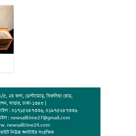
জাবাল-ই-নূর মডেল মাদ্রাসায় ১২তম
বার্ষিক পুরস্কার বিতরণ ও বালিকা
ক্যাম্পাসের শুভ উদ্বোধন
/৫, ২য় তলা, ডেল্টামোড়, বিরুলিয়া রোড,
াশন, সাভার, ঢাকা-১৩৪০ |
বাইল : ০১৭১৫২৪৭৩৩৬, ০১৯৭৫২৪৭৩৩৬
েইল : newsalltime27@gmail.com
w. newsalltime24.com
রাইট নিউজ অলটাইম সংরক্ষিত