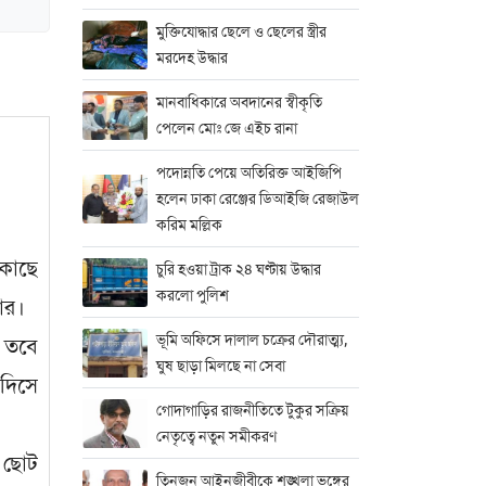
মুক্তিযোদ্ধার ছেলে ও ছেলের স্ত্রীর
মরদেহ উদ্ধার
মানবাধিকারে অবদানের স্বীকৃতি
পেলেন মোঃ জে এইচ রানা
পদোন্নতি পেয়ে অতিরিক্ত আইজিপি
হলেন ঢাকা রেঞ্জের ডিআইজি রেজাউল
করিম মল্লিক
 কাছে
চুরি হওয়া ট্রাক ২৪ ঘণ্টায় উদ্ধার
করলো পুলিশ
ার।
ভূমি অফিসে দালাল চক্রের দৌরাত্ম্য,
। তবে
ঘুষ ছাড়া মিলছে না সেবা
াদিসে
গোদাগাড়ির রাজনীতিতে টুকুর সক্রিয়
নেতৃত্বে নতুন সমীকরণ
ন ছোট
তিনজন আইনজীবীকে শৃঙ্খলা ভঙ্গের