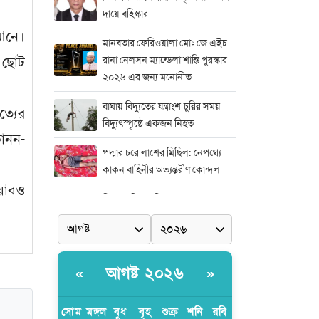
দায়ে বহিস্কার
আনে।
মানবতার ফেরিওয়ালা মোঃ জে এইচ
ন ছোট
রানা নেলসন ম্যান্ডেলা শান্তি পুরস্কার
২০২৬-এর জন্য মনোনীত
বাঘায় বিদ্যুতের যন্ত্রাংশ চুরির সময়
্যের
বিদ্যুৎস্পৃষ্ঠে একজন নিহত
ানন-
পদ্মার চরে লাশের মিছিল: নেপথ্যে
কাকন বাহিনীর অভ্যন্তরীণ কোন্দল
য়াবও
নিষ্পাপ শিশু রামিশা হত্যাকাণ্ডের সঙ্গে
।
জড়িতদের দ্রুত দৃষ্টান্তমূলক শাস্তির
দাবিতে সাভারে এক বিশাল মানববন্ধন
মিডিয়া এন্ড এন্ট্রাপ্রেনিয়র অ্যাওয়ার্ড–
আগষ্ট ২০২৬
«
»
২০২৬
র‍্যাবের বিশেষ অভিযান: বিদেশি
সোম
মঙ্গল
বুধ
বৃহ
শুক্র
শনি
রবি