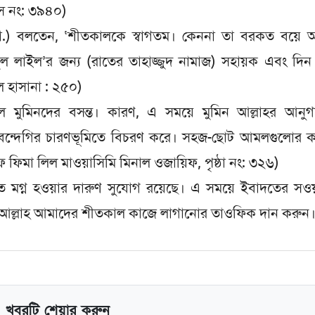
িস নং: ৩৯৪০)
 (রা.) বলতেন, ‘শীতকালকে স্বাগতম। কেননা তা বরকত বয়ে 
ুল লাইল’র জন্য (রাতের তাহাজ্জুদ নামাজ) সহায়ক এবং দি
 হাসানা : ২৫০)
ল মুমিনদের বসন্ত। কারণ, এ সময়ে মুমিন আল্লাহর আনুগত
-বন্দেগির চারণভূমিতে বিচরণ করে। সহজ-ছোট আমলগুলোর ক
 ফিমা লিল মাওয়াসিমি মিনাল ওজায়িফ, পৃষ্ঠা নং: ৩২৬)
তে মগ্ন হওয়ার দারুণ সুযোগ রয়েছে। এ সময়ে ইবাদতের সও
ন। আল্লাহ আমাদের শীতকাল কাজে লাগানোর তাওফিক দান করুন
খবরটি শেয়ার করুন