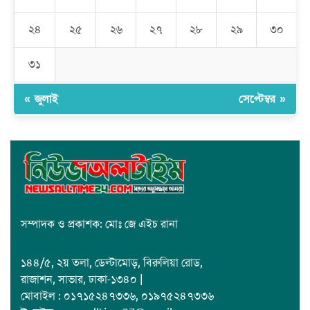
রমজান উপলক্ষে সাভারে মানবাধিকার সংস্থার ইফতার
২৪
২৫
২৬
২৭
২৮
২৯
৩০
জাবাল-ই-নূর মডেল মাদ্রাসায় ১২তম বার্ষিক পুরস্কার বিতরণ ও বালিকা
ক্যাম্পাসের শুভ উদ্বোধন
৩১
« জুলাই
সেপ্টেম্বর »
সম্পাদক ও প্রকাশক: মোঃ জে এইচ রানা
১৪৪/৫, ২য় তলা, ডেল্টামোড়, বিরুলিয়া রোড,
রাজাশন, সাভার, ঢাকা-১৩৪০ |
মোবাইল : ০১৭১৫২৪৭৩৩৬, ০১৯৭৫২৪৭৩৩৬