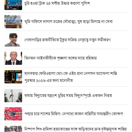
চুরি হওয়া ট্রাক ২৪ ঘণ্টায় উদ্ধার করলো পুলিশ
ভূমি অফিসে দালাল চক্রের দৌরাত্ম্য, ঘুষ ছাড়া মিলছে না সেবা
গোদাগাড়ির রাজনীতিতে টুকুর সক্রিয় নেতৃত্বে নতুন সমীকরণ
তিনজন আইনজীবীকে শৃঙ্খলা ভঙ্গের দায়ে বহিস্কার
মানবতার ফেরিওয়ালা মোঃ জে এইচ রানা নেলসন ম্যান্ডেলা শান্তি
পুরস্কার ২০২৬-এর জন্য মনোনীত
বাঘায় বিদ্যুতের যন্ত্রাংশ চুরির সময় বিদ্যুৎস্পৃষ্ঠে একজন নিহত
পদ্মার চরে লাশের মিছিল: নেপথ্যে কাকন বাহিনীর অভ্যন্তরীণ কোন্দল
নিষ্পাপ শিশু রামিশা হত্যাকাণ্ডের সঙ্গে জড়িতদের দ্রুত দৃষ্টান্তমূলক শাস্তির