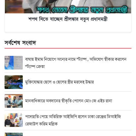
শপথ নিতে যাচ্ছেন শ্রীলঙ্কার নতুন প্রধানমন্ত্রী
সর্বশেষ সংবাদ
বাঘায় ইমাম নিয়োগে অন্যের নামে স্ট্যাম্প , অভিযোগ স্বীকার করলেন
স্ট্যাম্প ক্রেতা
মুক্তিযোদ্ধার ছেলে ও ছেলের স্ত্রীর মরদেহ উদ্ধার
মানবাধিকারে অবদানের স্বীকৃতি পেলেন মোঃ জে এইচ রানা
পদোন্নতি পেয়ে অতিরিক্ত আইজিপি হলেন ঢাকা রেঞ্জের ডিআইজি
রেজাউল করিম মল্লিক