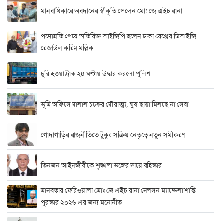
মানবাধিকারে অবদানের স্বীকৃতি পেলেন মোঃ জে এইচ রানা
পদোন্নতি পেয়ে অতিরিক্ত আইজিপি হলেন ঢাকা রেঞ্জের ডিআইজি
রেজাউল করিম মল্লিক
চুরি হওয়া ট্রাক ২৪ ঘণ্টায় উদ্ধার করলো পুলিশ
ভূমি অফিসে দালাল চক্রের দৌরাত্ম্য, ঘুষ ছাড়া মিলছে না সেবা
গোদাগাড়ির রাজনীতিতে টুকুর সক্রিয় নেতৃত্বে নতুন সমীকরণ
তিনজন আইনজীবীকে শৃঙ্খলা ভঙ্গের দায়ে বহিস্কার
মানবতার ফেরিওয়ালা মোঃ জে এইচ রানা নেলসন ম্যান্ডেলা শান্তি
পুরস্কার ২০২৬-এর জন্য মনোনীত