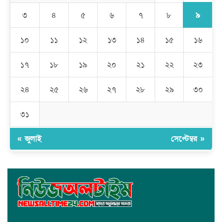
কালামপুর সাব-রেজিস্ট্রি অফিসে ‘মান্নান সিন্ডিকেট’ এর দৌরাত্ম্য: জিম্মি
সাধারণ মানুষ
৯
৩
৪
৫
৬
৭
৮
মেহেদীপুর গ্রামে ব্যতিক্রমী আয়োজন: একত্রে ঈদের জামাতে পুরো গ্রাম
১০
১১
১২
১৩
১৪
১৫
১৬
১৭
১৮
১৯
২০
২১
২২
২৩
রমজান উপলক্ষে সাভারে মানবাধিকার সংস্থার ইফতার
২৪
২৫
২৬
২৭
২৮
২৯
৩০
জাবাল-ই-নূর মডেল মাদ্রাসায় ১২তম বার্ষিক পুরস্কার বিতরণ ও বালিকা
ক্যাম্পাসের শুভ উদ্বোধন
৩১
« জুলাই
সেপ্টেম্বর »