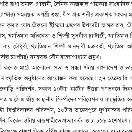
সভাপতি রাধা তমাল গোস্বামী, দৈনিক আজকাল পত্রিকার সাংবাদিক
্যাপ্টার) সমন্বয়ক তপশ্রী গুপ্তা, দ্বীপ প্রকাশনীর প্রকাশক সংকর ম
পন কুমার ঘোষ,টেকনো ইন্ডিয়া গ্রুপের উপদেষ্টা ভাস্কর রায়, 
ু বোস, খ্যাতিমান অভিনেতা ও শিল্পী সুভ্রনীল চ্যাটার্জী, খ্যাতিমান 
 রায় চৌধুরী, খ্যাতিমান শিল্পী মানদাবী চক্রবর্তী, খ্যাতিমা আর্
ল্লি চ্যাপ্টার) সমন্বয়ক সৌম বন্দোপাধ্যায় প্রমুখ।
ী কলেজ মাঠে আলোচনা সভা ও সন্ধ্যা ৭টায় বাংলাদেশ ও ভা
ঞ সাংস্কৃতিক অনুষ্ঠানের আয়োজন করা হয়েছে। ২৭ ফেব্রুয়ারি
 রাজবাড়ি পরিদর্শন, সকাল ১০টায় নাটোর উত্তরা গণভবনে দিনব
লেজ মাঠে জাতীয় ও স্থানীয় শিল্পীদের পরিবেশনায় সাংস্কৃতিক অনু
 বিশ্ববিদ্যালয় পরিদর্শন, ১০টায় তাহেরপুরে দুর্গামন্দির পরিদ
ন, বিকেল ৪টায় রাজশাহীতে প্রত্যাবর্তন ও চা চক্রে অংশগ্রহণ।
উপলক্ষে রাজশাহীকে বর্ণিল সাজে সাজানো হয়েছে। ব্যানার-ফেস