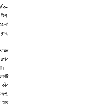
ধ্বতন
, উপ-
 জেলা
ৃন্দ,
রাজ্য
 এরপর
রা।
একটি
 তাঁর
ুপ্ত,
ডস অব