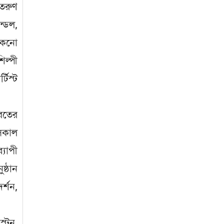
 তরুণ
ন্ডল,
টেকনো
শিল্পী
টিস্ট
রতের
 সকাল
্যাপী
ষ্ঠান
র্শন,
্টুন,