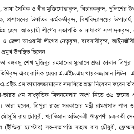
ভাষা সৈনিক ও বীর মুক্তিযোদ্ধাবৃন্দ, বিচারকবৃন্দ, পুলিশের উর্
িক, প্রশাসনের উর্ধ্বতন কর্মকর্তাবৃন্দ, বিশ্ববিদ্যালয়ের উপাচার্য
 বিভিন্ন জেলা আওয়ামী লীগের সভাপতি ও সাধারণ সম্পাদকবৃন্দ,
 ও জেলা আওয়ামী লীগের নেতৃবৃন্দ, ব্যবসায়ীবৃন্দ, আইনজীবীব
 প্রমুখ উপস্থিত ছিলেন।
বন্ধু শেখ মুজিবুর রহমানের ম্যুরালে শ্রদ্ধা জানান ত্রিপুরা 
 অতিথিবৃন্দ এবং রাসিক মেয়র এ.এইচ.এম খায়রুজ্জামান লিটন।
এ.এইচ.এম কামারুজ্জামানের সমাধিতে শ্রদ্ধা নিবেদন করেন তাঁ
াদেশ-ভারত ৫ম সাংস্কৃতিক মিলনমেলায় অংশ নিতে ৩৬ জনের 
রা হলেন, ত্রিপুরা রাজ্য সরকারের মন্ত্রী রামপ্রসাদ পাল ও
মৌসুমি রায় চৌধুরী, খ্যাতিমান অভিনেত্রী ঋতুপর্ণা চক্রবর্তী সেনগ
েশের (ইন্ডিয়া চ্যাপ্টার) সহ-সভাপতি সত্যম রায় চৌধুরী, ফ্রেন্