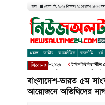
ঢাকা
৯ই আগস্ট, ২০২৬ খ্রিস্টাব্দ
|
২৫শে শ্রাবণ, ১৪৩৩ বঙ্গাব
প্রচ্ছদ
জাতীয়
আন্তর্জাতিক
রাজনীতি
ধর্ম
 এন্ট্রাপ্রেনিয়র অ্যাওয়ার্ড–২০২৬
ইস্টার্ন ইউনিভার্সিটির সোশ্যাল
শিরোনাম
ুক্তিযোদ্ধা আব্দুল খালেক এর ইন্তেকাল
আত্মশুদ্ধি অর্জন ও অশুভক
বাংলাদেশ-ভারত ৫ম সাংস্
আয়োজনে অতিথিদের নাগর