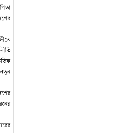
োগিতা
জাবাল-ই-নূর মডেল মাদ্রাসায় ১২তম
বার্ষিক পুরস্কার বিতরণ ও বালিকা
দেশের
ক্যাম্পাসের শুভ উদ্বোধন
নদীতে
থনীতি
ৃতিক
 নতুন
দেশের
ধরনের
বারের