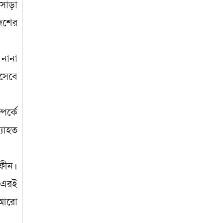
সাড়া
দেশের
 নানা
িসেবে
পর্কে
্যাহত
েফীন।
। এরই
ক আরো