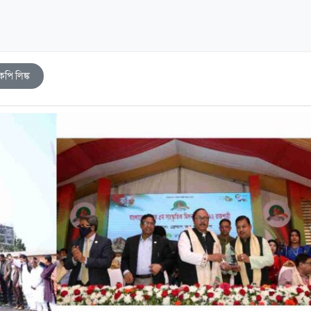
কপি লিঙ্ক