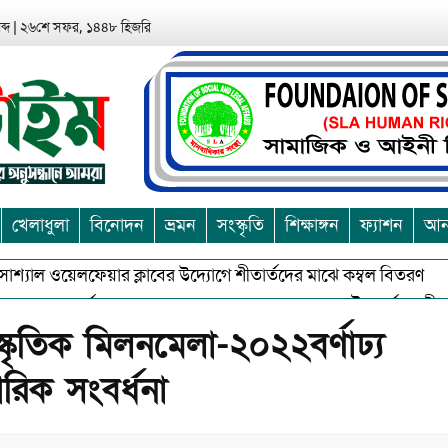
্দ
|
২৬শে সফর, ১৪৪৮ হিজরি
খেলাধুলা
বিনোদন
ভ্রমন
সংস্কৃতি
শিক্ষাঙ্গন
ফ্যাশন
আন্
 ওয়েলফেয়ার ক্লাবের উদ্যোগে শীতার্তদের মাঝে কম্বল বিতরণ
আশুলিয
ে বর্জন করে সত্য,সুন্দরকে বরনে কলাপাড়ায় বৌদ্ধ ধর্মাবলম্বীদের প্রবারন
কৃতিক মিলনমেলা-২০২২বর্ণাঢ্য
িক সংবর্ধনা