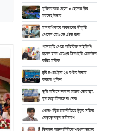
মুক্তিযোদ্ধার ছেলে ও ছেলের স্ত্রীর
মরদেহ উদ্ধার
মানবাধিকারে অবদানের স্বীকৃতি
পেলেন মোঃ জে এইচ রানা
পদোন্নতি পেয়ে অতিরিক্ত আইজিপি
হলেন ঢাকা রেঞ্জের ডিআইজি রেজাউল
করিম মল্লিক
চুরি হওয়া ট্রাক ২৪ ঘণ্টায় উদ্ধার
করলো পুলিশ
ভূমি অফিসে দালাল চক্রের দৌরাত্ম্য,
ঘুষ ছাড়া মিলছে না সেবা
গোদাগাড়ির রাজনীতিতে টুকুর সক্রিয়
নেতৃত্বে নতুন সমীকরণ
তিনজন আইনজীবীকে শৃঙ্খলা ভঙ্গের