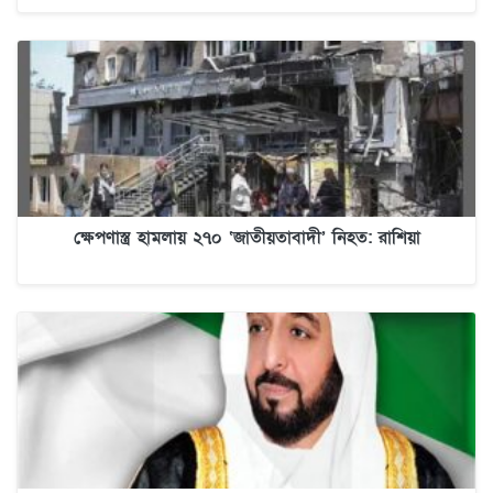
ক্ষেপণাস্ত্র হামলায় ২৭০ ‘জাতীয়তাবাদী’ নিহত: রাশিয়া