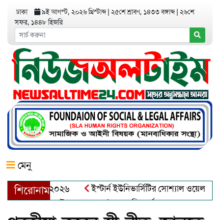
ঢাকা
৯ই আগস্ট, ২০২৬ খ্রিস্টাব্দ
|
২৫শে শ্রাবণ, ১৪৩৩ বঙ্গাব্দ
|
২৬শে
সফর, ১৪৪৮ হিজরি
মেনু
র অ্যাওয়ার্ড–২০২৬
ইস্টার্ন ইউনিভার্সিটির সোশ্যাল ওয়েলফেয়ার ক্ল
শিরোনাম
্দুল খালেক এর ইন্তেকাল
আত্মশুদ্ধি অর্জন ও অশুভকে বর্জন করে সত্