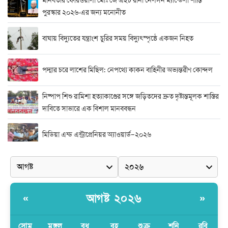
পুরস্কার ২০২৬-এর জন্য মনোনীত
বাঘায় বিদ্যুতের যন্ত্রাংশ চুরির সময় বিদ্যুৎস্পৃষ্ঠে একজন নিহত
পদ্মার চরে লাশের মিছিল: নেপথ্যে কাকন বাহিনীর অভ্যন্তরীণ কোন্দল
নিষ্পাপ শিশু রামিশা হত্যাকাণ্ডের সঙ্গে জড়িতদের দ্রুত দৃষ্টান্তমূলক শাস্তির
দাবিতে সাভারে এক বিশাল মানববন্ধন
মিডিয়া এন্ড এন্ট্রাপ্রেনিয়র অ্যাওয়ার্ড–২০২৬
র‍্যাবের বিশেষ অভিযান: বিদেশি পিস্তল, গুলি, মাদক ও নগদ অর্থ উদ্ধার,
আটক ২
দুর্নীতি ও অনিয়মের অভিযোগে অভিযুক্ত সাব-রেজিস্ট্রার মো. জাকির
আগষ্ট ২০২৬
«
»
হোসেন
সোম
মঙ্গল
বুধ
বৃহ
শুক্র
শনি
রবি
সাভারে সাব রেজিস্ট্রারের বিরুদ্ধে দুর্নীতির রিপোর্ট করায় সংবাদ কর্মীকে