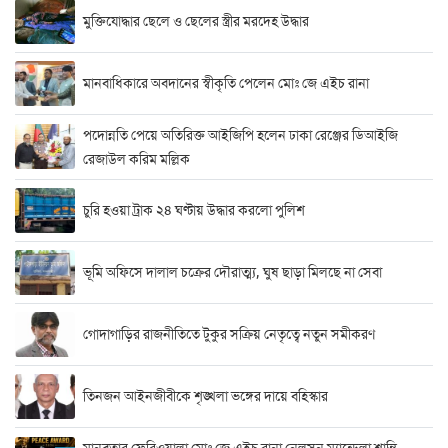
মুক্তিযোদ্ধার ছেলে ও ছেলের স্ত্রীর মরদেহ উদ্ধার
মানবাধিকারে অবদানের স্বীকৃতি পেলেন মোঃ জে এইচ রানা
পদোন্নতি পেয়ে অতিরিক্ত আইজিপি হলেন ঢাকা রেঞ্জের ডিআইজি
রেজাউল করিম মল্লিক
চুরি হওয়া ট্রাক ২৪ ঘণ্টায় উদ্ধার করলো পুলিশ
ভূমি অফিসে দালাল চক্রের দৌরাত্ম্য, ঘুষ ছাড়া মিলছে না সেবা
গোদাগাড়ির রাজনীতিতে টুকুর সক্রিয় নেতৃত্বে নতুন সমীকরণ
তিনজন আইনজীবীকে শৃঙ্খলা ভঙ্গের দায়ে বহিস্কার
মানবতার ফেরিওয়ালা মোঃ জে এইচ রানা নেলসন ম্যান্ডেলা শান্তি