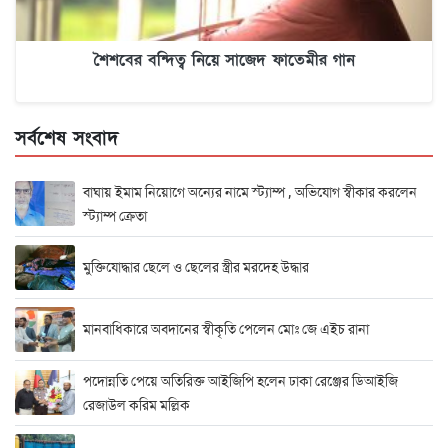
শৈশবের বন্দিত্ব নিয়ে সাজেদ ফাতেমীর গান
সর্বশেষ সংবাদ
বাঘায় ইমাম নিয়োগে অন্যের নামে স্ট্যাম্প , অভিযোগ স্বীকার করলেন
স্ট্যাম্প ক্রেতা
মুক্তিযোদ্ধার ছেলে ও ছেলের স্ত্রীর মরদেহ উদ্ধার
মানবাধিকারে অবদানের স্বীকৃতি পেলেন মোঃ জে এইচ রানা
পদোন্নতি পেয়ে অতিরিক্ত আইজিপি হলেন ঢাকা রেঞ্জের ডিআইজি
রেজাউল করিম মল্লিক