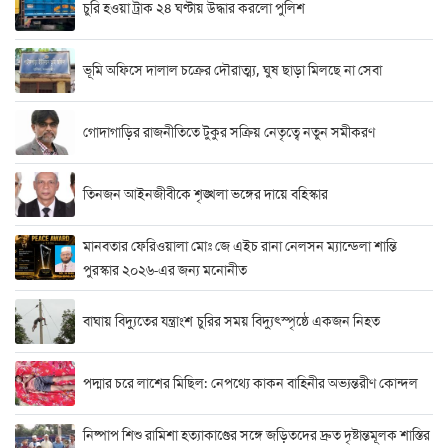
চুরি হওয়া ট্রাক ২৪ ঘণ্টায় উদ্ধার করলো পুলিশ
ভূমি অফিসে দালাল চক্রের দৌরাত্ম্য, ঘুষ ছাড়া মিলছে না সেবা
গোদাগাড়ির রাজনীতিতে টুকুর সক্রিয় নেতৃত্বে নতুন সমীকরণ
তিনজন আইনজীবীকে শৃঙ্খলা ভঙ্গের দায়ে বহিস্কার
মানবতার ফেরিওয়ালা মোঃ জে এইচ রানা নেলসন ম্যান্ডেলা শান্তি
পুরস্কার ২০২৬-এর জন্য মনোনীত
বাঘায় বিদ্যুতের যন্ত্রাংশ চুরির সময় বিদ্যুৎস্পৃষ্ঠে একজন নিহত
পদ্মার চরে লাশের মিছিল: নেপথ্যে কাকন বাহিনীর অভ্যন্তরীণ কোন্দল
নিষ্পাপ শিশু রামিশা হত্যাকাণ্ডের সঙ্গে জড়িতদের দ্রুত দৃষ্টান্তমূলক শাস্তির