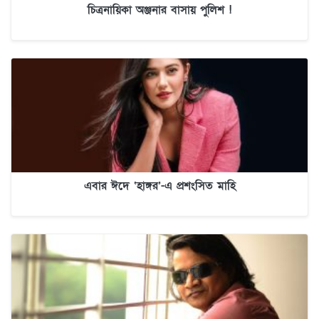
চিত্রনায়িকা অঞ্জনার বাসায় পুলিশ !
এবার ঈদে ‘হাঙ্গর’-এ প্রশংসিত মাহি