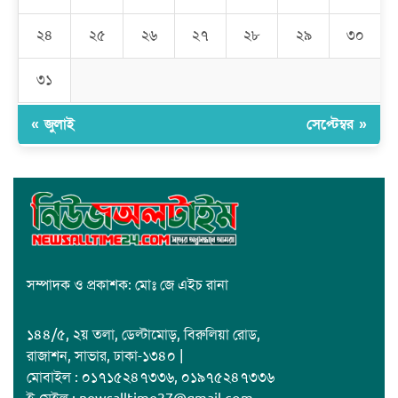
২৪
২৫
২৬
২৭
২৮
২৯
৩০
জাবাল-ই-নূর মডেল মাদ্রাসায় ১২তম বার্ষিক পুরস্কার বিতরণ ও বালিকা
ক্যাম্পাসের শুভ উদ্বোধন
৩১
« জুলাই
সেপ্টেম্বর »
সম্পাদক ও প্রকাশক: মোঃ জে এইচ রানা
১৪৪/৫, ২য় তলা, ডেল্টামোড়, বিরুলিয়া রোড,
রাজাশন, সাভার, ঢাকা-১৩৪০ |
মোবাইল : ০১৭১৫২৪৭৩৩৬, ০১৯৭৫২৪৭৩৩৬