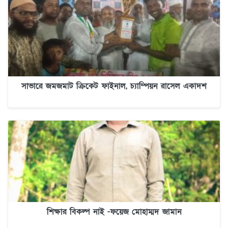
সাভারে জমজমাট ক্রিকেট ফাইনাল, চ্যাম্পিয়ন রাসেল একাদশ
শিক্ষার বিকল্প নাই -ফয়েজ মোহাম্মদ জামান