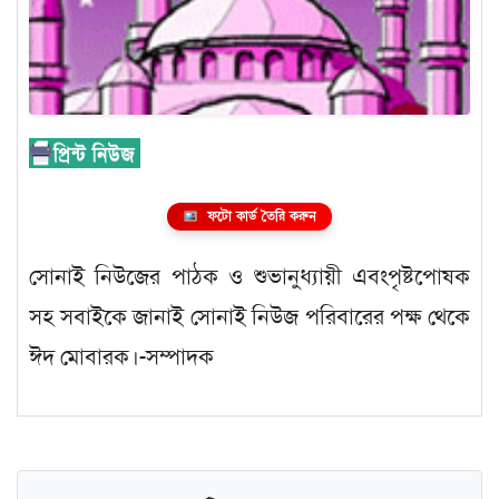
ফটো কার্ড তৈরি করুন
সোনাই নিউজের পাঠক ও শুভানুধ্যায়ী এবংপৃষ্টপোষক
সহ সবাইকে জানাই সোনাই নিউজ পরিবারের পক্ষ থেকে
ঈদ মোবারক।-সম্পাদক