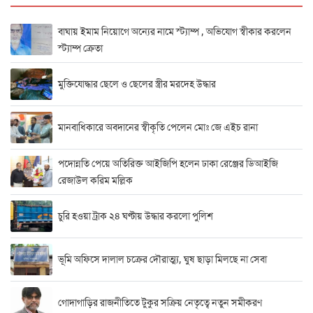
বাঘায় ইমাম নিয়োগে অন্যের নামে স্ট্যাম্প , অভিযোগ স্বীকার করলেন
স্ট্যাম্প ক্রেতা
মুক্তিযোদ্ধার ছেলে ও ছেলের স্ত্রীর মরদেহ উদ্ধার
মানবাধিকারে অবদানের স্বীকৃতি পেলেন মোঃ জে এইচ রানা
পদোন্নতি পেয়ে অতিরিক্ত আইজিপি হলেন ঢাকা রেঞ্জের ডিআইজি
রেজাউল করিম মল্লিক
চুরি হওয়া ট্রাক ২৪ ঘণ্টায় উদ্ধার করলো পুলিশ
ভূমি অফিসে দালাল চক্রের দৌরাত্ম্য, ঘুষ ছাড়া মিলছে না সেবা
গোদাগাড়ির রাজনীতিতে টুকুর সক্রিয় নেতৃত্বে নতুন সমীকরণ