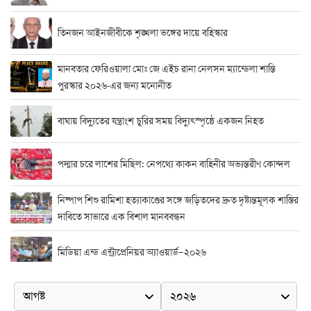
তিনজন আইনজীবীকে শৃঙ্খলা ভঙ্গের দায়ে বহিস্কার
মানবতার ফেরিওয়ালা মোঃ জে এইচ রানা নেলসন ম্যান্ডেলা শান্তি
পুরস্কার ২০২৬-এর জন্য মনোনীত
বাঘায় বিদ্যুতের যন্ত্রাংশ চুরির সময় বিদ্যুৎস্পৃষ্ঠে একজন নিহত
পদ্মার চরে লাশের মিছিল: নেপথ্যে কাকন বাহিনীর অভ্যন্তরীণ কোন্দল
নিষ্পাপ শিশু রামিশা হত্যাকাণ্ডের সঙ্গে জড়িতদের দ্রুত দৃষ্টান্তমূলক শাস্তির
দাবিতে সাভারে এক বিশাল মানববন্ধন
মিডিয়া এন্ড এন্ট্রাপ্রেনিয়র অ্যাওয়ার্ড–২০২৬
র‍্যাবের বিশেষ অভিযান: বিদেশি পিস্তল, গুলি, মাদক ও নগদ অর্থ উদ্ধার,
আটক ২