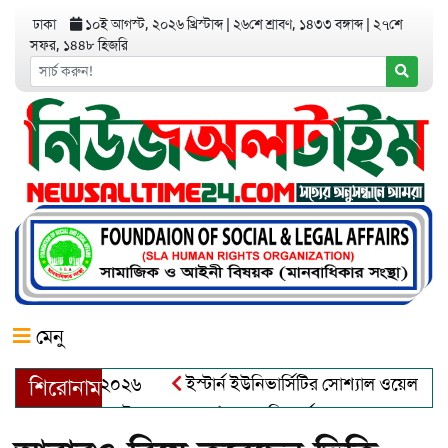
ঢাকা
১০ই আগস্ট, ২০২৬ খ্রিস্টাব্দ
|
২৬শে শ্রাবণ, ১৪৩৩ বঙ্গাব্দ
|
২৭শে
সফর, ১৪৪৮ হিজরি
মেনু
র অ্যাওয়ার্ড–২০২৬
ইস্টার্ন ইউনিভার্সিটির সোশ্যাল ওয়েলফেয়ার ক্
শিরোনাম
্দুল খালেক এর ইন্তেকাল
আত্মশুদ্ধি অর্জন ও অশুভকে বর্জন করে সত্