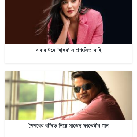
এবার ঈদে ‘হাঙ্গর’-এ প্রশংসিত মাহি
শৈশবের বন্দিত্ব নিয়ে সাজেদ ফাতেমীর গান