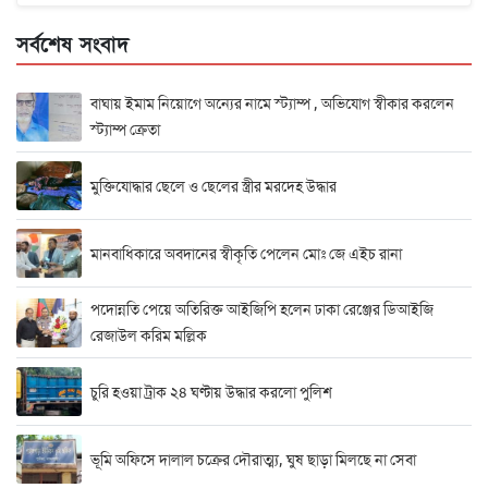
সর্বশেষ সংবাদ
বাঘায় ইমাম নিয়োগে অন্যের নামে স্ট্যাম্প , অভিযোগ স্বীকার করলেন
স্ট্যাম্প ক্রেতা
মুক্তিযোদ্ধার ছেলে ও ছেলের স্ত্রীর মরদেহ উদ্ধার
মানবাধিকারে অবদানের স্বীকৃতি পেলেন মোঃ জে এইচ রানা
পদোন্নতি পেয়ে অতিরিক্ত আইজিপি হলেন ঢাকা রেঞ্জের ডিআইজি
রেজাউল করিম মল্লিক
চুরি হওয়া ট্রাক ২৪ ঘণ্টায় উদ্ধার করলো পুলিশ
ভূমি অফিসে দালাল চক্রের দৌরাত্ম্য, ঘুষ ছাড়া মিলছে না সেবা