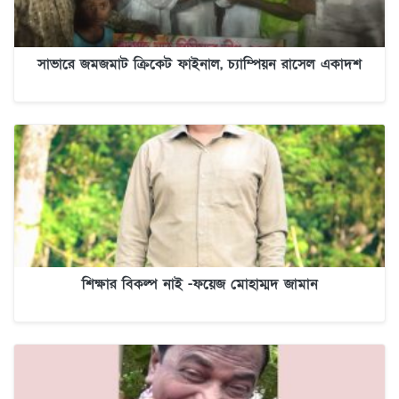
সাভারে জমজমাট ক্রিকেট ফাইনাল, চ্যাম্পিয়ন রাসেল একাদশ
শিক্ষার বিকল্প নাই -ফয়েজ মোহাম্মদ জামান