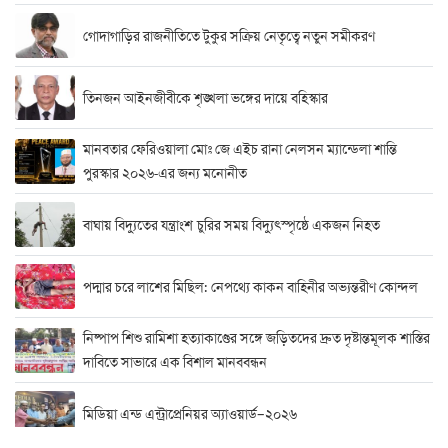
গোদাগাড়ির রাজনীতিতে টুকুর সক্রিয় নেতৃত্বে নতুন সমীকরণ
তিনজন আইনজীবীকে শৃঙ্খলা ভঙ্গের দায়ে বহিস্কার
মানবতার ফেরিওয়ালা মোঃ জে এইচ রানা নেলসন ম্যান্ডেলা শান্তি
পুরস্কার ২০২৬-এর জন্য মনোনীত
বাঘায় বিদ্যুতের যন্ত্রাংশ চুরির সময় বিদ্যুৎস্পৃষ্ঠে একজন নিহত
পদ্মার চরে লাশের মিছিল: নেপথ্যে কাকন বাহিনীর অভ্যন্তরীণ কোন্দল
নিষ্পাপ শিশু রামিশা হত্যাকাণ্ডের সঙ্গে জড়িতদের দ্রুত দৃষ্টান্তমূলক শাস্তির
দাবিতে সাভারে এক বিশাল মানববন্ধন
মিডিয়া এন্ড এন্ট্রাপ্রেনিয়র অ্যাওয়ার্ড–২০২৬