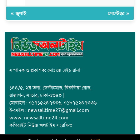
« জুলাই
সেপ্টেম্বর »
সম্পাদক ও প্রকাশক: মোঃ জে এইচ রানা
১৪৪/৫, ২য় তলা, ডেল্টামোড়, বিরুলিয়া রোড,
রাজাশন, সাভার, ঢাকা-১৩৪০ |
মোবাইল : ০১৭১৫২৪৭৩৩৬, ০১৯৭৫২৪৭৩৩৬
ই-মেইল : newsalltime27@gmail.com
www. newsalltime24.com
কপিরাইট নিউজ অলটাইম সংরক্ষিত