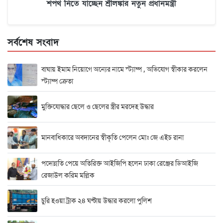
শপথ নিতে যাচ্ছেন শ্রীলঙ্কার নতুন প্রধানমন্ত্রী
সর্বশেষ সংবাদ
বাঘায় ইমাম নিয়োগে অন্যের নামে স্ট্যাম্প , অভিযোগ স্বীকার করলেন
স্ট্যাম্প ক্রেতা
মুক্তিযোদ্ধার ছেলে ও ছেলের স্ত্রীর মরদেহ উদ্ধার
মানবাধিকারে অবদানের স্বীকৃতি পেলেন মোঃ জে এইচ রানা
পদোন্নতি পেয়ে অতিরিক্ত আইজিপি হলেন ঢাকা রেঞ্জের ডিআইজি
রেজাউল করিম মল্লিক
চুরি হওয়া ট্রাক ২৪ ঘণ্টায় উদ্ধার করলো পুলিশ