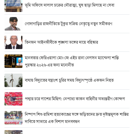
ভূমি অফিসে দালাল চক্রের দৌরাত্ম্য, ঘুষ ছাড়া মিলছে না সেবা
গোদাগাড়ির রাজনীতিতে টুকুর সক্রিয় নেতৃত্বে নতুন সমীকরণ
তিনজন আইনজীবীকে শৃঙ্খলা ভঙ্গের দায়ে বহিস্কার
মানবতার ফেরিওয়ালা মোঃ জে এইচ রানা নেলসন ম্যান্ডেলা শান্তি
পুরস্কার ২০২৬-এর জন্য মনোনীত
বাঘায় বিদ্যুতের যন্ত্রাংশ চুরির সময় বিদ্যুৎস্পৃষ্ঠে একজন নিহত
পদ্মার চরে লাশের মিছিল: নেপথ্যে কাকন বাহিনীর অভ্যন্তরীণ কোন্দল
নিষ্পাপ শিশু রামিশা হত্যাকাণ্ডের সঙ্গে জড়িতদের দ্রুত দৃষ্টান্তমূলক শাস্তির
দাবিতে সাভারে এক বিশাল মানববন্ধন