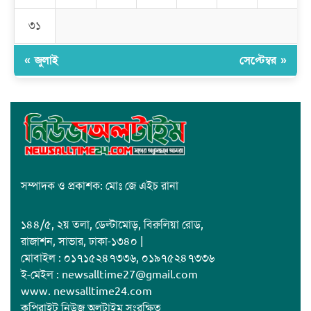
ক্যাম্পাসের শুভ উদ্বোধন
৩১
« জুলাই
সেপ্টেম্বর »
সম্পাদক ও প্রকাশক: মোঃ জে এইচ রানা
১৪৪/৫, ২য় তলা, ডেল্টামোড়, বিরুলিয়া রোড,
রাজাশন, সাভার, ঢাকা-১৩৪০ |
মোবাইল : ০১৭১৫২৪৭৩৩৬, ০১৯৭৫২৪৭৩৩৬
ই-মেইল : newsalltime27@gmail.com
www. newsalltime24.com
কপিরাইট নিউজ অলটাইম সংরক্ষিত