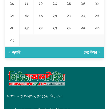
মেহেদীপুর গ্রামে ব্যতিক্রমী আয়োজন: একত্রে ঈদের জামাতে পুরো গ্রাম
১০
১১
১২
১৩
১৪
১৫
১৬
১৭
১৮
১৯
২০
২১
২২
২৩
রমজান উপলক্ষে সাভারে মানবাধিকার সংস্থার ইফতার
২৪
২৫
২৬
২৭
২৮
২৯
৩০
জাবাল-ই-নূর মডেল মাদ্রাসায় ১২তম বার্ষিক পুরস্কার বিতরণ ও বালিকা
ক্যাম্পাসের শুভ উদ্বোধন
৩১
« জুলাই
সেপ্টেম্বর »
সম্পাদক ও প্রকাশক: মোঃ জে এইচ রানা