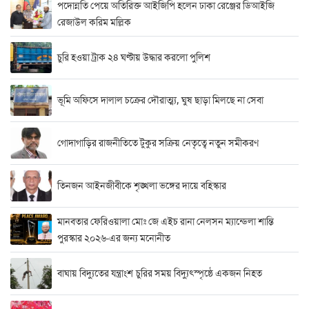
পদোন্নতি পেয়ে অতিরিক্ত আইজিপি হলেন ঢাকা রেঞ্জের ডিআইজি
রেজাউল করিম মল্লিক
চুরি হওয়া ট্রাক ২৪ ঘণ্টায় উদ্ধার করলো পুলিশ
ভূমি অফিসে দালাল চক্রের দৌরাত্ম্য, ঘুষ ছাড়া মিলছে না সেবা
গোদাগাড়ির রাজনীতিতে টুকুর সক্রিয় নেতৃত্বে নতুন সমীকরণ
তিনজন আইনজীবীকে শৃঙ্খলা ভঙ্গের দায়ে বহিস্কার
মানবতার ফেরিওয়ালা মোঃ জে এইচ রানা নেলসন ম্যান্ডেলা শান্তি
পুরস্কার ২০২৬-এর জন্য মনোনীত
বাঘায় বিদ্যুতের যন্ত্রাংশ চুরির সময় বিদ্যুৎস্পৃষ্ঠে একজন নিহত