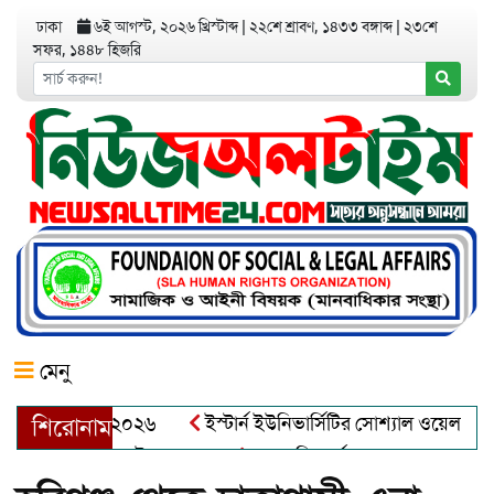
ঢাকা
৬ই আগস্ট, ২০২৬ খ্রিস্টাব্দ
|
২২শে শ্রাবণ, ১৪৩৩ বঙ্গাব্দ
|
২৩শে
সফর, ১৪৪৮ হিজরি
মেনু
র অ্যাওয়ার্ড–২০২৬
ইস্টার্ন ইউনিভার্সিটির সোশ্যাল ওয়েলফেয়ার ক্ল
শিরোনাম
্দুল খালেক এর ইন্তেকাল
আত্মশুদ্ধি অর্জন ও অশুভকে বর্জন করে সত্