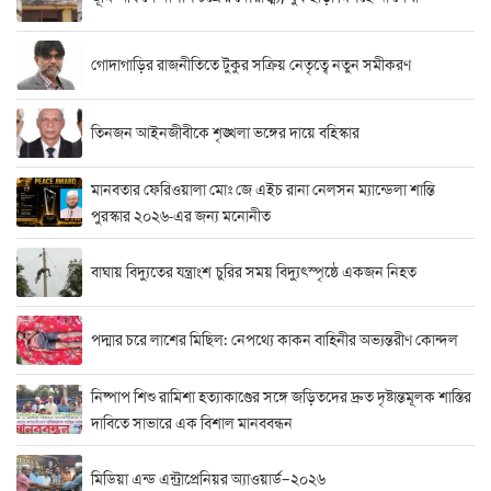
গোদাগাড়ির রাজনীতিতে টুকুর সক্রিয় নেতৃত্বে নতুন সমীকরণ
তিনজন আইনজীবীকে শৃঙ্খলা ভঙ্গের দায়ে বহিস্কার
মানবতার ফেরিওয়ালা মোঃ জে এইচ রানা নেলসন ম্যান্ডেলা শান্তি
পুরস্কার ২০২৬-এর জন্য মনোনীত
বাঘায় বিদ্যুতের যন্ত্রাংশ চুরির সময় বিদ্যুৎস্পৃষ্ঠে একজন নিহত
পদ্মার চরে লাশের মিছিল: নেপথ্যে কাকন বাহিনীর অভ্যন্তরীণ কোন্দল
নিষ্পাপ শিশু রামিশা হত্যাকাণ্ডের সঙ্গে জড়িতদের দ্রুত দৃষ্টান্তমূলক শাস্তির
দাবিতে সাভারে এক বিশাল মানববন্ধন
মিডিয়া এন্ড এন্ট্রাপ্রেনিয়র অ্যাওয়ার্ড–২০২৬