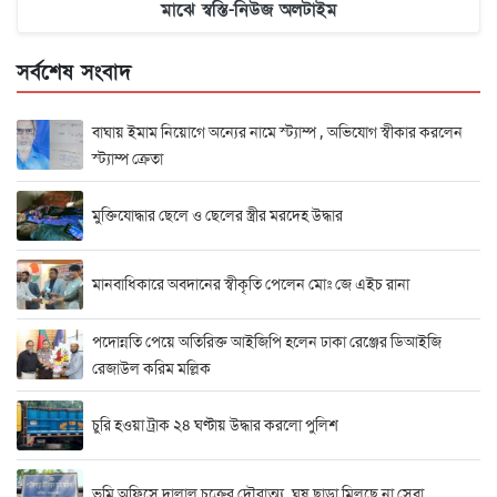
মাঝে স্বস্তি-নিউজ অলটাইম
সর্বশেষ সংবাদ
বাঘায় ইমাম নিয়োগে অন্যের নামে স্ট্যাম্প , অভিযোগ স্বীকার করলেন
স্ট্যাম্প ক্রেতা
মুক্তিযোদ্ধার ছেলে ও ছেলের স্ত্রীর মরদেহ উদ্ধার
মানবাধিকারে অবদানের স্বীকৃতি পেলেন মোঃ জে এইচ রানা
পদোন্নতি পেয়ে অতিরিক্ত আইজিপি হলেন ঢাকা রেঞ্জের ডিআইজি
রেজাউল করিম মল্লিক
চুরি হওয়া ট্রাক ২৪ ঘণ্টায় উদ্ধার করলো পুলিশ
ভূমি অফিসে দালাল চক্রের দৌরাত্ম্য, ঘুষ ছাড়া মিলছে না সেবা