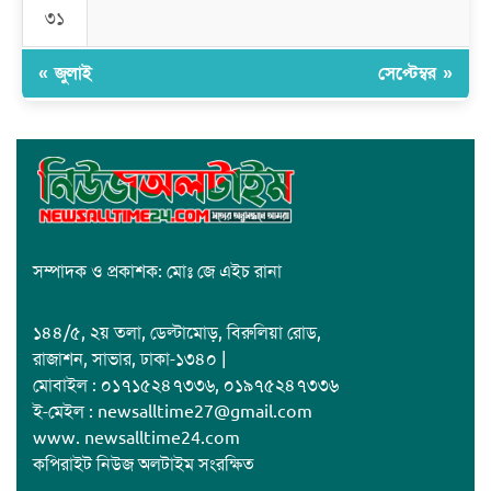
ক্যাম্পাসের শুভ উদ্বোধন
৩১
« জুলাই
সেপ্টেম্বর »
সম্পাদক ও প্রকাশক: মোঃ জে এইচ রানা
১৪৪/৫, ২য় তলা, ডেল্টামোড়, বিরুলিয়া রোড,
রাজাশন, সাভার, ঢাকা-১৩৪০ |
মোবাইল : ০১৭১৫২৪৭৩৩৬, ০১৯৭৫২৪৭৩৩৬
ই-মেইল : newsalltime27@gmail.com
www. newsalltime24.com
কপিরাইট নিউজ অলটাইম সংরক্ষিত