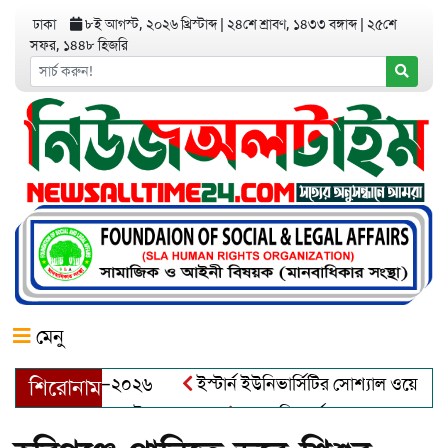
ঢাকা
৮ই আগস্ট, ২০২৬ খ্রিস্টাব্দ
|
২৪শে শ্রাবণ, ১৪৩৩ বঙ্গাব্দ
|
২৫শে
সফর, ১৪৪৮ হিজরি
মেনু
য়র অ্যাওয়ার্ড–২০২৬
ইস্টার্ন ইউনিভার্সিটির সোশ্যাল ওয়েলফেয়ার ক
শিরোনাম
আব্দুল খালেক এর ইন্তেকাল
আত্মশুদ্ধি অর্জন ও অশুভকে বর্জন করে স