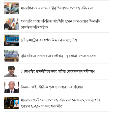
মানবাধিকারে অবদানের স্বীকৃতি পেলেন মোঃ জে এইচ রানা
পদোন্নতি পেয়ে অতিরিক্ত আইজিপি হলেন ঢাকা রেঞ্জের ডিআইজি
রেজাউল করিম মল্লিক
চুরি হওয়া ট্রাক ২৪ ঘণ্টায় উদ্ধার করলো পুলিশ
ভূমি অফিসে দালাল চক্রের দৌরাত্ম্য, ঘুষ ছাড়া মিলছে না সেবা
গোদাগাড়ির রাজনীতিতে টুকুর সক্রিয় নেতৃত্বে নতুন সমীকরণ
তিনজন আইনজীবীকে শৃঙ্খলা ভঙ্গের দায়ে বহিস্কার
মানবতার ফেরিওয়ালা মোঃ জে এইচ রানা নেলসন ম্যান্ডেলা শান্তি
পুরস্কার ২০২৬-এর জন্য মনোনীত