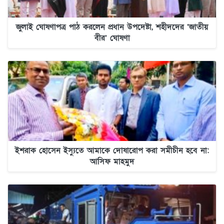
জুলাই ঘোষণাপত্র পাঠ করলেন প্রধান উপদেষ্টা, শহীদদের ‘জাতীয়
বীর’ ঘোষণা
ইশরাক হোসেন ইস্যুতে আমাকে দোষারোপ করা সমীচীন হবে না:
আসিফ মাহমুদ