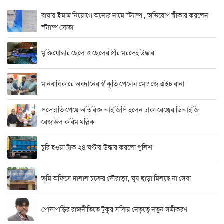
বাঘায় ইমাম নিয়োগে অন্যের নামে স্ট্যাম্প , অভিযোগ স্বীকার করলেন
স্ট্যাম্প ক্রেতা
মুক্তিযোদ্ধার ছেলে ও ছেলের স্ত্রীর মরদেহ উদ্ধার
মানবাধিকারে অবদানের স্বীকৃতি পেলেন মোঃ জে এইচ রানা
পদোন্নতি পেয়ে অতিরিক্ত আইজিপি হলেন ঢাকা রেঞ্জের ডিআইজি
রেজাউল করিম মল্লিক
চুরি হওয়া ট্রাক ২৪ ঘণ্টায় উদ্ধার করলো পুলিশ
ভূমি অফিসে দালাল চক্রের দৌরাত্ম্য, ঘুষ ছাড়া মিলছে না সেবা
গোদাগাড়ির রাজনীতিতে টুকুর সক্রিয় নেতৃত্বে নতুন সমীকরণ