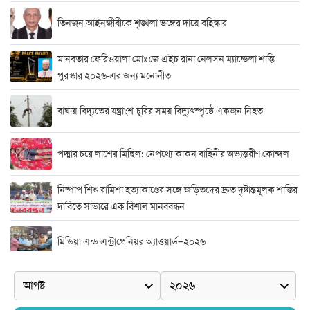
তিনজন আইনজীবীকে শৃঙ্খলা ভঙ্গের দায়ে বহিস্কার
মানবতার ফেরিওয়ালা মোঃ জে এইচ রানা নেলসন ম্যান্ডেলা শান্তি
পুরস্কার ২০২৬-এর জন্য মনোনীত
বাঘায় বিদ্যুতের যন্ত্রাংশ চুরির সময় বিদ্যুৎস্পৃষ্ঠে একজন নিহত
পদ্মার চরে লাশের মিছিল: নেপথ্যে কাকন বাহিনীর অভ্যন্তরীণ কোন্দল
নিষ্পাপ শিশু রামিশা হত্যাকাণ্ডের সঙ্গে জড়িতদের দ্রুত দৃষ্টান্তমূলক শাস্তির
দাবিতে সাভারে এক বিশাল মানববন্ধন
মিডিয়া এন্ড এন্ট্রাপ্রেনিয়র অ্যাওয়ার্ড–২০২৬
র‍্যাবের বিশেষ অভিযান: বিদেশি পিস্তল, গুলি, মাদক ও নগদ অর্থ উদ্ধার,
আটক ২