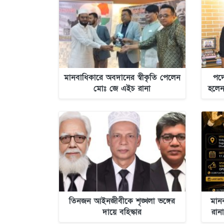
মানবাধিকারে অবদানের স্বীকৃতি পেলেন
পদো
মোঃ জে এইচ রানা
হলেন
তিনজন আইনজীবীকে শৃঙ্খলা ভঙ্গের
মান
দায়ে বহিস্কার
রানা