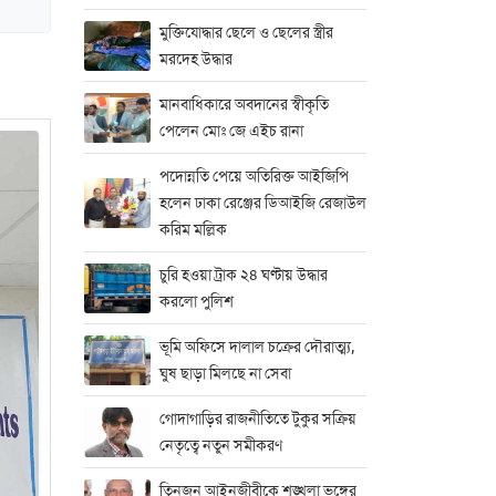
মুক্তিযোদ্ধার ছেলে ও ছেলের স্ত্রীর
মরদেহ উদ্ধার
মানবাধিকারে অবদানের স্বীকৃতি
পেলেন মোঃ জে এইচ রানা
পদোন্নতি পেয়ে অতিরিক্ত আইজিপি
হলেন ঢাকা রেঞ্জের ডিআইজি রেজাউল
করিম মল্লিক
চুরি হওয়া ট্রাক ২৪ ঘণ্টায় উদ্ধার
করলো পুলিশ
ভূমি অফিসে দালাল চক্রের দৌরাত্ম্য,
ঘুষ ছাড়া মিলছে না সেবা
গোদাগাড়ির রাজনীতিতে টুকুর সক্রিয়
নেতৃত্বে নতুন সমীকরণ
তিনজন আইনজীবীকে শৃঙ্খলা ভঙ্গের