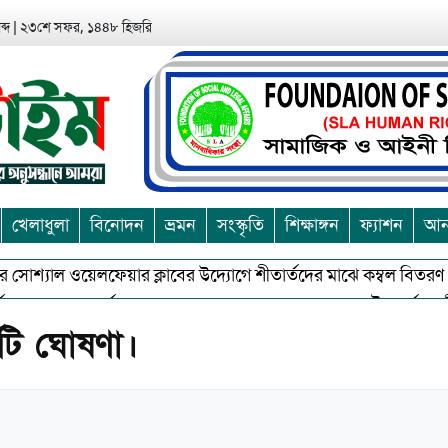
্দ
|
২৩শে সফর, ১৪৪৮ হিজরি
খেলাধুলা
বিনোদন
ভ্রমন
সংস্কৃতি
শিক্ষাঙ্গন
ফ্যাশন
আন্
োশ্যাল ওয়েলফেয়ার ক্লাবের উদ্যোগে শীতার্তদের মাঝে কম্বল বিতরণ
অশুভকে বর্জন করে সত্য,সুন্দরকে বরনে কলাপাড়ায় বৌদ্ধ ধর্মাবলম্বীদের প্
মিটি ঘোষণা।