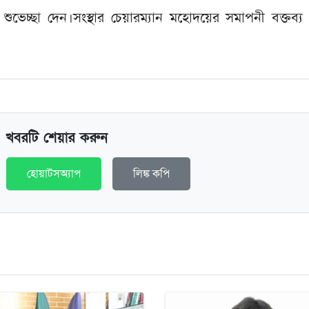
ুভেচ্ছা দেন।সংস্থার চেয়ারম্যান মহোদয়ের সমাপনী বক্তব্য 
খবরটি শেয়ার করুন
হোয়াটসঅ্যাপ
লিঙ্ক কপি