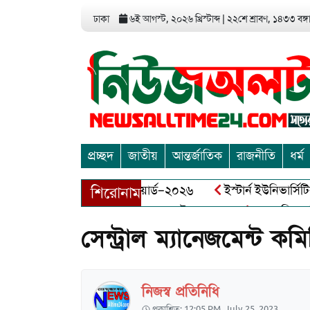
ঢাকা
৬ই আগস্ট, ২০২৬ খ্রিস্টাব্দ
|
২২শে শ্রাবণ, ১৪৩৩ বঙ্গাব
প্রচ্ছদ
জাতীয়
আন্তর্জাতিক
রাজনীতি
ধর্ম
া এন্ড এন্ট্রাপ্রেনিয়র অ্যাওয়ার্ড–২০২৬
ইস্টার্ন ইউনিভার্সিটির স
শিরোনাম
 বীর মুক্তিযোদ্ধা আব্দুল খালেক এর ইন্তেকাল
আত্মশুদ্ধি অর্জন ও 
সেন্ট্রাল ম্যানেজমেন্ট ক
নিজস্ব প্রতিনিধি
প্রকাশিত: 12:05 PM, July 25, 2023