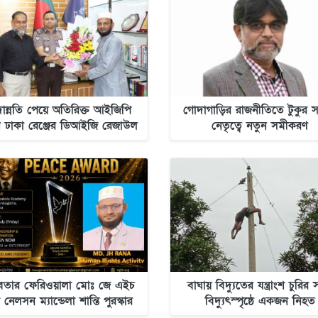
ন্নতি পেয়ে অতিরিক্ত আইজিপি
গোদাগাড়ির রাজনীতিতে টুকুর সক
 ঢাকা রেঞ্জের ডিআইজি রেজাউল
নেতৃত্বে নতুন সমীকরণ
করিম মল্লিক
বতার ফেরিওয়ালা মোঃ জে এইচ
বাঘায় বিদ্যুতের যন্ত্রাংশ চুরির
 নেলসন ম্যান্ডেলা শান্তি পুরস্কার
বিদ্যুৎস্পৃষ্ঠে একজন নিহত
২০২৬-এর জন্য মনোনীত