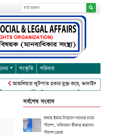
যান্য
সংস্কৃতি
পরিবার
আশুলিয়ায় ফুটপাত হকার মুক্ত করে, ভাদাইল প্রাইমারি ফ্রেন্ডস ক্লাব এর উ
রবারনা পূর্নিমা উৎসব শুরু
চাঁদপুরে বাংলাদেশ আহলে সুন্নাত ওয়া
সর্বশেষ সংবাদ
বাঘায় ইমাম নিয়োগে অন্যের নামে
স্ট্যাম্প , অভিযোগ স্বীকার করলেন
স্ট্যাম্প ক্রেতা