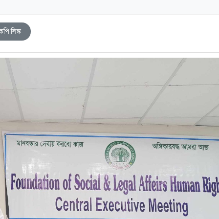
কপি লিঙ্ক