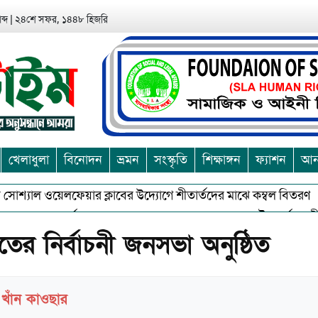
ব্দ
|
২৪শে সফর, ১৪৪৮ হিজরি
খেলাধুলা
বিনোদন
ভ্রমন
সংস্কৃতি
শিক্ষাঙ্গন
ফ্যাশন
আন্
্যাল ওয়েলফেয়ার ক্লাবের উদ্যোগে শীতার্তদের মাঝে কম্বল বিতরণ
আশ
ুভকে বর্জন করে সত্য,সুন্দরকে বরনে কলাপাড়ায় বৌদ্ধ ধর্মাবলম্বীদের প্র
র নির্বাচনী জনসভা অনুষ্ঠিত
দ খাঁন কাওছার