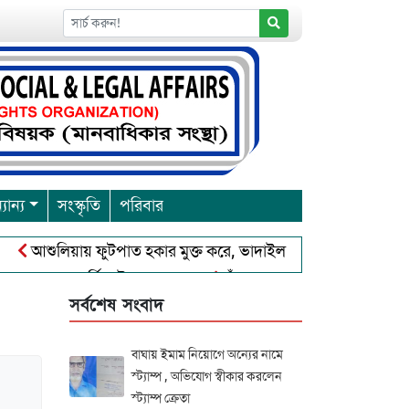
যান্য
সংস্কৃতি
পরিবার
ুলিয়ায় ফুটপাত হকার মুক্ত করে, ভাদাইল প্রাইমারি ফ্রেন্ডস ক্লাব এর উদ্
বারনা পূর্নিমা উৎসব শুরু
চাঁদপুরে বাংলাদেশ আহলে সুন্নাত ওয়াল 
সর্বশেষ সংবাদ
বাঘায় ইমাম নিয়োগে অন্যের নামে
স্ট্যাম্প , অভিযোগ স্বীকার করলেন
স্ট্যাম্প ক্রেতা