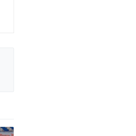
জাবাল-ই-নূর মডেল মাদ্রাসায় ১২তম
বার্ষিক পুরস্কার বিতরণ ও বালিকা
ক্যাম্পাসের শুভ উদ্বোধন