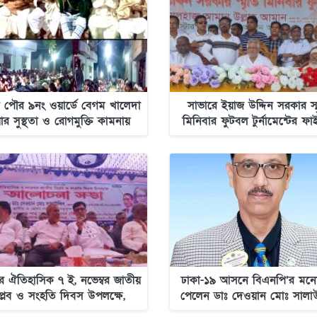
 পৌর ৯নং ওয়ার্ডে বেগম খালেদা
সাভারে ইয়াজ উদ্দিন সরকার স্
়ার সুস্থতা ও রোগমুক্তি কামনায়
মিনিবার ফুটবল টুর্নামেন্টের ফ
োয়া মাহফিল অনুষ্ঠিত হয়েছে
খেলা অনুষ্ঠিত
ে ঐতিহাসিক ৭ ই, নভেম্বর জাতীয়
ঢাকা-১৯ আসনে বিএনপি’র মন
প্লব ও সংহতি দিবস উপলক্ষে,
পেলেন ডাঃ দেওয়ান মোঃ সালাউ
উদ্দিন বাবুর পক্ষে আলোচনা সভা
বাবু