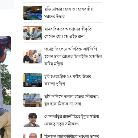
মুক্তিযোদ্ধার ছেলে ও ছেলের স্ত্রীর
মরদেহ উদ্ধার
মানবাধিকারে অবদানের স্বীকৃতি
পেলেন মোঃ জে এইচ রানা
পদোন্নতি পেয়ে অতিরিক্ত আইজিপি
হলেন ঢাকা রেঞ্জের ডিআইজি রেজাউল
করিম মল্লিক
চুরি হওয়া ট্রাক ২৪ ঘণ্টায় উদ্ধার
করলো পুলিশ
ভূমি অফিসে দালাল চক্রের দৌরাত্ম্য,
ঘুষ ছাড়া মিলছে না সেবা
গোদাগাড়ির রাজনীতিতে টুকুর সক্রিয়
নেতৃত্বে নতুন সমীকরণ
তিনজন আইনজীবীকে শৃঙ্খলা ভঙ্গের