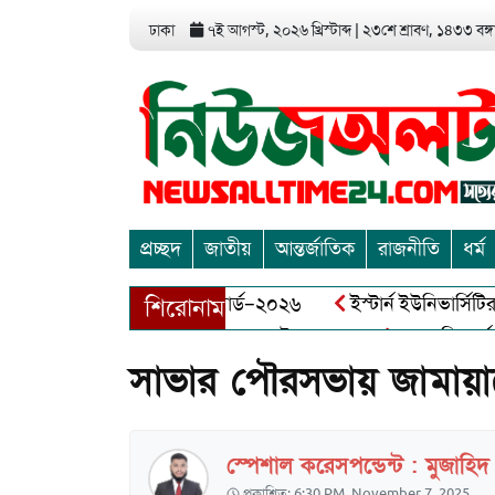
ঢাকা
৭ই আগস্ট, ২০২৬ খ্রিস্টাব্দ
|
২৩শে শ্রাবণ, ১৪৩৩ বঙ্গা
প্রচ্ছদ
জাতীয়
আন্তর্জাতিক
রাজনীতি
ধর্ম
এন্ড এন্ট্রাপ্রেনিয়র অ্যাওয়ার্ড–২০২৬
ইস্টার্ন ইউনিভার্সিটির সোশ
শিরোনাম
ীর মুক্তিযোদ্ধা আব্দুল খালেক এর ইন্তেকাল
আত্মশুদ্ধি অর্জন ও অশ
সাভার পৌরসভায় জামায়াতে
স্পেশাল করেসপন্ডেন্ট : মুজাহি
প্রকাশিত: 6:30 PM, November 7, 2025