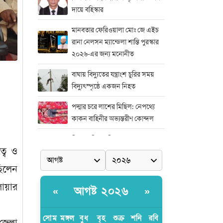
দায়ে বহিস্কার
মানবতার ফেরিওয়ালা মোঃ জে এইচ
রানা নেলসন ম্যান্ডেলা শান্তি পুরস্কার
২০২৬-এর জন্য মনোনীত
বাঘায় বিদ্যুতের যন্ত্রাংশ চুরির সময়
বিদ্যুৎস্পৃষ্ঠে একজন নিহত
পদ্মার চরে লাশের মিছিল: নেপথ্যে
কাকন বাহিনীর অভ্যন্তরীণ কোন্দল
নিষ্পাপ শিশু রামিশা হত্যাকাণ্ডের সঙ্গে
বে ও
জড়িতদের দ্রুত দৃষ্টান্তমূলক শাস্তির
দাবিতে সাভারে এক বিশাল মানববন্ধন
ছিলেন
মিডিয়া এন্ড এন্ট্রাপ্রেনিয়র অ্যাওয়ার্ড–
লোয়ার
আগষ্ট ২০২৬
«
»
২০২৬
র‍্যাবের বিশেষ অভিযান: বিদেশি
সোম
মঙ্গল
বুধ
বৃহ
শুক্র
শনি
রবি
 জেলা