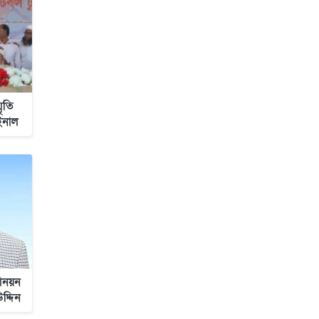
মৃতি
াইনাল
োনয়ন
দ্দিন