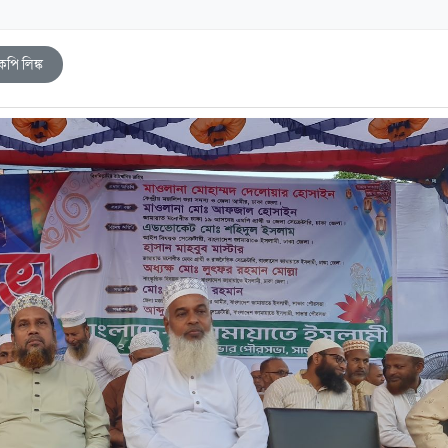
কপি লিঙ্ক