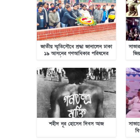
জাতীয় স্মৃতিসৌধে শ্রদ্ধা জানালেন ঢাকা
সাভার
১৯ আসনের গণআধিকার পরিষদের
জিয
প্রার্থী শেখ শওকত হোসেন
দ
শহীদ নূর হোসেন দিবস আজ
সাভার
বি
সালা