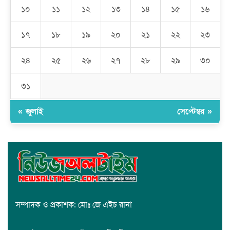
মেহেদীপুর গ্রামে ব্যতিক্রমী আয়োজন: একত্রে ঈদের জামাতে পুরো গ্রাম
১০
১১
১২
১৩
১৪
১৫
১৬
১৭
১৮
১৯
২০
২১
২২
২৩
রমজান উপলক্ষে সাভারে মানবাধিকার সংস্থার ইফতার
২৪
২৫
২৬
২৭
২৮
২৯
৩০
জাবাল-ই-নূর মডেল মাদ্রাসায় ১২তম বার্ষিক পুরস্কার বিতরণ ও বালিকা
ক্যাম্পাসের শুভ উদ্বোধন
৩১
« জুলাই
সেপ্টেম্বর »
সম্পাদক ও প্রকাশক: মোঃ জে এইচ রানা