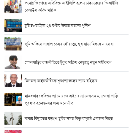
পদোন্নতি পেয়ে অতিরিক্ত আইজিপি হলেন ঢাকা রেঞ্জের ডিআইজি
রেজাউল করিম মল্লিক
চুরি হওয়া ট্রাক ২৪ ঘণ্টায় উদ্ধার করলো পুলিশ
ভূমি অফিসে দালাল চক্রের দৌরাত্ম্য, ঘুষ ছাড়া মিলছে না সেবা
গোদাগাড়ির রাজনীতিতে টুকুর সক্রিয় নেতৃত্বে নতুন সমীকরণ
তিনজন আইনজীবীকে শৃঙ্খলা ভঙ্গের দায়ে বহিস্কার
মানবতার ফেরিওয়ালা মোঃ জে এইচ রানা নেলসন ম্যান্ডেলা শান্তি
পুরস্কার ২০২৬-এর জন্য মনোনীত
বাঘায় বিদ্যুতের যন্ত্রাংশ চুরির সময় বিদ্যুৎস্পৃষ্ঠে একজন নিহত