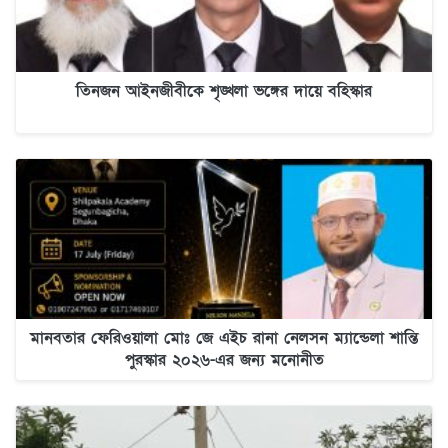
তিনজন আইনজীবীকে শৃঙ্খলা ভঙ্গের দায়ে বহিস্কার
মানবতার ফেরিওয়ালা মোঃ জে এইচ রানা নেলসন ম্যান্ডেলা শান্তি
পুরস্কার ২০২৬-এর জন্য মনোনীত