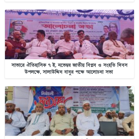
সাভারে ঐতিহাসিক ৭ ই, নভেম্বর জাতীয় বিপ্লব ও সংহতি দিবস
উপলক্ষে, সালাউদ্দিন বাবুর পক্ষে আলোচনা সভা