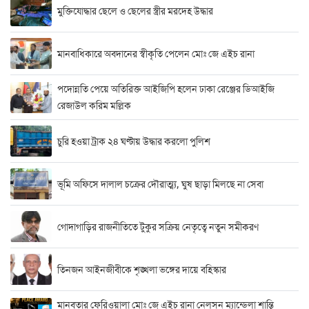
মুক্তিযোদ্ধার ছেলে ও ছেলের স্ত্রীর মরদেহ উদ্ধার
মানবাধিকারে অবদানের স্বীকৃতি পেলেন মোঃ জে এইচ রানা
পদোন্নতি পেয়ে অতিরিক্ত আইজিপি হলেন ঢাকা রেঞ্জের ডিআইজি
রেজাউল করিম মল্লিক
চুরি হওয়া ট্রাক ২৪ ঘণ্টায় উদ্ধার করলো পুলিশ
ভূমি অফিসে দালাল চক্রের দৌরাত্ম্য, ঘুষ ছাড়া মিলছে না সেবা
গোদাগাড়ির রাজনীতিতে টুকুর সক্রিয় নেতৃত্বে নতুন সমীকরণ
তিনজন আইনজীবীকে শৃঙ্খলা ভঙ্গের দায়ে বহিস্কার
মানবতার ফেরিওয়ালা মোঃ জে এইচ রানা নেলসন ম্যান্ডেলা শান্তি