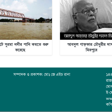
টে সুরমা নদীর পানি কমতে শুরু
আবদুল গাফ্‌ফার চৌধুরীর দ
করেছে
মিরপুরে
সম্পাদক ও প্রকাশক: মোঃ জে এইচ রানা
১৪৪
রাজ
মো
ই-ম
ww
কপি