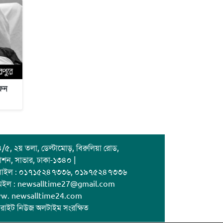
জাবাল-ই-নূর মডেল মাদ্রাসায় ১২তম
বার্ষিক পুরস্কার বিতরণ ও বালিকা
ক্যাম্পাসের শুভ উদ্বোধন
াফন
/৫, ২য় তলা, ডেল্টামোড়, বিরুলিয়া রোড,
াশন, সাভার, ঢাকা-১৩৪০ |
বাইল : ০১৭১৫২৪৭৩৩৬, ০১৯৭৫২৪৭৩৩৬
েইল : newsalltime27@gmail.com
w. newsalltime24.com
রাইট নিউজ অলটাইম সংরক্ষিত