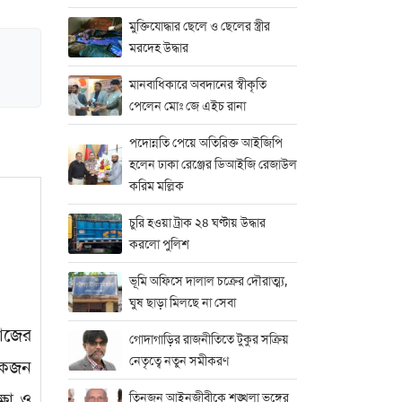
মুক্তিযোদ্ধার ছেলে ও ছেলের স্ত্রীর
মরদেহ উদ্ধার
মানবাধিকারে অবদানের স্বীকৃতি
পেলেন মোঃ জে এইচ রানা
পদোন্নতি পেয়ে অতিরিক্ত আইজিপি
হলেন ঢাকা রেঞ্জের ডিআইজি রেজাউল
করিম মল্লিক
চুরি হওয়া ট্রাক ২৪ ঘণ্টায় উদ্ধার
করলো পুলিশ
ভূমি অফিসে দালাল চক্রের দৌরাত্ম্য,
ঘুষ ছাড়া মিলছে না সেবা
কাজের
গোদাগাড়ির রাজনীতিতে টুকুর সক্রিয়
নেতৃত্বে নতুন সমীকরণ
 একজন
্ষা ও
তিনজন আইনজীবীকে শৃঙ্খলা ভঙ্গের