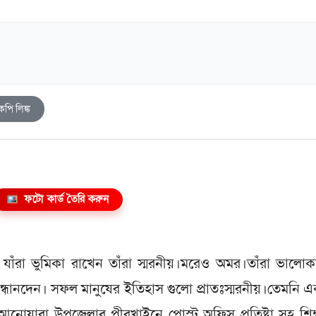
কপি লিঙ্ক
ফটো কার্ড তৈরি করুন
 যাঁরা ভুমিকা রাখেন তাঁরা স্মরনীয়।মরেও অমর।তাঁরা ভালো
্ধানদেন। সফল মানুষের ইতিহাস গুলো প্রাতঃস্মরনীয়।তেমনি
আনোয়ারা উপজেলার পীরখাইনে পোস্ট অফিস প্রতিষ্টা সহ শিক