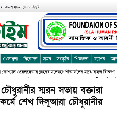
্দ
|
২৬শে সফর, ১৪৪৮ হিজরি
খেলাধুলা
বিনোদন
ভ্রমন
সংস্কৃতি
শিক্ষাঙ্গন
ফ্যাশন
আন্
সোশ্যাল ওয়েলফেয়ার ক্লাবের উদ্যোগে শীতার্তদের মাঝে কম্বল বিতরণ
 অশুভকে বর্জন করে সত্য,সুন্দরকে বরনে কলাপাড়ায় বৌদ্ধ ধর্মাবলম্বীদের প
চৌধুরানীর স্মরন সভায় বক্তারা
কর্মে শেখ দিলুআরা চৌধুরানীর