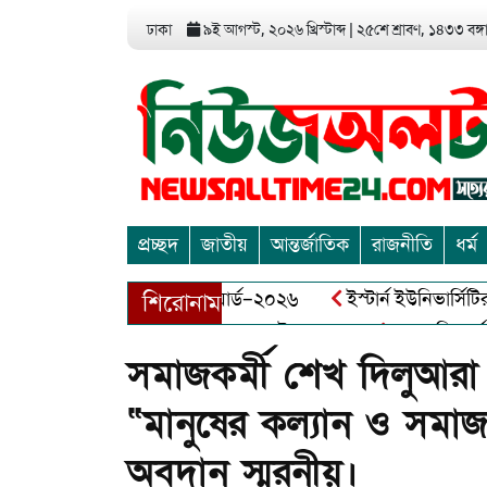
ঢাকা
৯ই আগস্ট, ২০২৬ খ্রিস্টাব্দ
|
২৫শে শ্রাবণ, ১৪৩৩ বঙ্গাব
প্রচ্ছদ
জাতীয়
আন্তর্জাতিক
রাজনীতি
ধর্ম
়া এন্ড এন্ট্রাপ্রেনিয়র অ্যাওয়ার্ড–২০২৬
ইস্টার্ন ইউনিভার্সিটির 
শিরোনাম
য় বীর মুক্তিযোদ্ধা আব্দুল খালেক এর ইন্তেকাল
আত্মশুদ্ধি অর্জন ও
সমাজকর্মী শেখ দিলুআরা 
“মানুষের কল্যান ও সমাজ
অবদান স্মরনীয়।