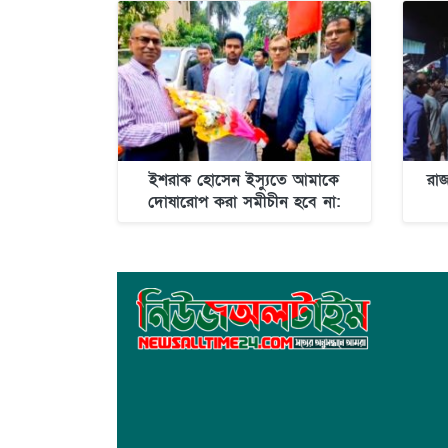
ইশরাক হোসেন ইস্যুতে আমাকে
রা
দোষারোপ করা সমীচীন হবে না:
আসিফ মাহমুদ