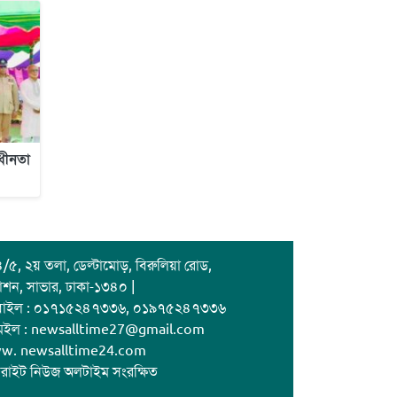
াধীনতা
/৫, ২য় তলা, ডেল্টামোড়, বিরুলিয়া রোড,
াশন, সাভার, ঢাকা-১৩৪০ |
বাইল : ০১৭১৫২৪৭৩৩৬, ০১৯৭৫২৪৭৩৩৬
েইল : newsalltime27@gmail.com
w. newsalltime24.com
রাইট নিউজ অলটাইম সংরক্ষিত