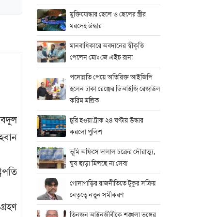
মুক্তিযোদ্ধার ছেলে ও ছেলের স্ত্রীর
মরদেহ উদ্ধার
মানবাধিকারে অবদানের স্বীকৃতি
পেলেন মোঃ জে এইচ রানা
পদোন্নতি পেয়ে অতিরিক্ত আইজিপি
হলেন ঢাকা রেঞ্জের ডিআইজি রেজাউল
করিম মল্লিক
আবদুল
চুরি হওয়া ট্রাক ২৪ ঘণ্টায় উদ্ধার
করলো পুলিশ
হবান
ভূমি অফিসে দালাল চক্রের দৌরাত্ম্য,
ঘুষ ছাড়া মিলছে না সেবা
্রপতি
গোদাগাড়ির রাজনীতিতে টুকুর সক্রিয়
নেতৃত্বে নতুন সমীকরণ
গ্রহণ
তিনজন আইনজীবীকে শৃঙ্খলা ভঙ্গের