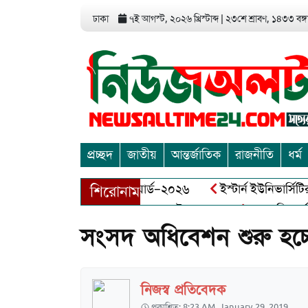
ঢাকা
৭ই আগস্ট, ২০২৬ খ্রিস্টাব্দ
|
২৩শে শ্রাবণ, ১৪৩৩ বঙ্গা
প্রচ্ছদ
জাতীয়
আন্তর্জাতিক
রাজনীতি
ধর্ম
া এন্ড এন্ট্রাপ্রেনিয়র অ্যাওয়ার্ড–২০২৬
ইস্টার্ন ইউনিভার্সিটির স
শিরোনাম
 বীর মুক্তিযোদ্ধা আব্দুল খালেক এর ইন্তেকাল
আত্মশুদ্ধি অর্জন ও 
সংসদ অধিবেশন শুরু হচ্ছ
নিজস্ব প্রতিবেদক
প্রকাশিত: 8:23 AM, January 29, 2019