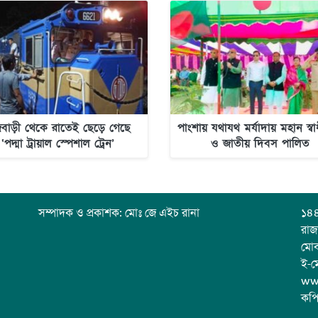
জবাড়ী থেকে রাতেই ছেড়ে গেছে
পাংশায় যথাযথ মর্যাদায় মহান স্ব
‘পদ্মা ট্রায়াল স্পেশাল ট্রেন’
ও জাতীয় দিবস পালিত
সম্পাদক ও প্রকাশক: মোঃ জে এইচ রানা
১৪৪
রাজ
মো
ই-ম
ww
কপি