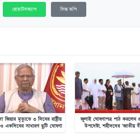
হোয়াটসঅ্যাপ
লিঙ্ক কপি
া জিয়ার মৃত্যুতে ৩ দিনের রাষ্ট্রীয়
জুলাই ঘোষণাপত্র পাঠ করলেন প
ও একদিনের সাধারণ ছুটি ঘোষণা
উপদেষ্টা, শহীদদের ‘জাতীয় ব
ঘোষণা