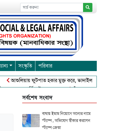
যান্য
সংস্কৃতি
পরিবার
আশুলিয়ায় ফুটপাত হকার মুক্ত করে, ভাদাইল প্রাইমারি ফ্রেন্ডস ক্লাব এর উ
্রবারনা পূর্নিমা উৎসব শুরু
চাঁদপুরে বাংলাদেশ আহলে সুন্নাত ওয়া
সর্বশেষ সংবাদ
বাঘায় ইমাম নিয়োগে অন্যের নামে
স্ট্যাম্প , অভিযোগ স্বীকার করলেন
স্ট্যাম্প ক্রেতা