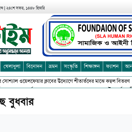
ব্দ
|
২৪শে সফর, ১৪৪৮ হিজরি
খেলাধুলা
বিনোদন
ভ্রমন
সংস্কৃতি
শিক্ষাঙ্গন
ফ্যাশন
আন্
োশ্যাল ওয়েলফেয়ার ক্লাবের উদ্যোগে শীতার্তদের মাঝে কম্বল বিতরণ
অশুভকে বর্জন করে সত্য,সুন্দরকে বরনে কলাপাড়ায় বৌদ্ধ ধর্মাবলম্বীদের প
ে বুধবার