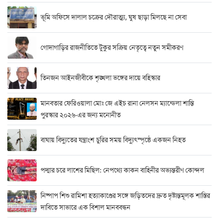
ভূমি অফিসে দালাল চক্রের দৌরাত্ম্য, ঘুষ ছাড়া মিলছে না সেবা
গোদাগাড়ির রাজনীতিতে টুকুর সক্রিয় নেতৃত্বে নতুন সমীকরণ
তিনজন আইনজীবীকে শৃঙ্খলা ভঙ্গের দায়ে বহিস্কার
মানবতার ফেরিওয়ালা মোঃ জে এইচ রানা নেলসন ম্যান্ডেলা শান্তি
পুরস্কার ২০২৬-এর জন্য মনোনীত
বাঘায় বিদ্যুতের যন্ত্রাংশ চুরির সময় বিদ্যুৎস্পৃষ্ঠে একজন নিহত
পদ্মার চরে লাশের মিছিল: নেপথ্যে কাকন বাহিনীর অভ্যন্তরীণ কোন্দল
নিষ্পাপ শিশু রামিশা হত্যাকাণ্ডের সঙ্গে জড়িতদের দ্রুত দৃষ্টান্তমূলক শাস্তির
দাবিতে সাভারে এক বিশাল মানববন্ধন