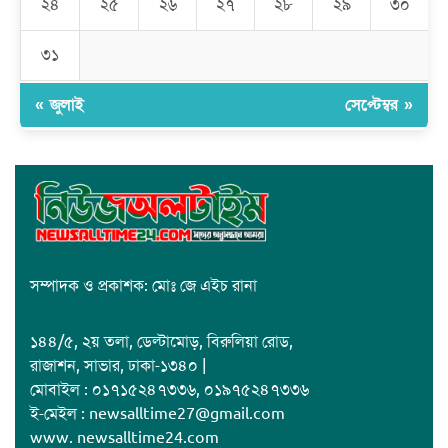
২৪
২৫
২৬
২৭
২৮
২৯
৩০
জাবাল-ই-নূর মডেল মাদ্রাসায় ১২তম বার্ষিক পুরস্কার বিতরণ ও বালিকা
ক্যাম্পাসের শুভ উদ্বোধন
৩১
« জুলাই
সেপ্টেম্বর »
সম্পাদক ও প্রকাশক: মোঃ জে এইচ রানা
১৪৪/৫, ২য় তলা, ডেল্টামোড়, বিরুলিয়া রোড,
রাজাশন, সাভার, ঢাকা-১৩৪০ |
মোবাইল : ০১৭১৫২৪৭৩৩৬, ০১৯৭৫২৪৭৩৩৬
ই-মেইল : newsalltime27@gmail.com
www. newsalltime24.com