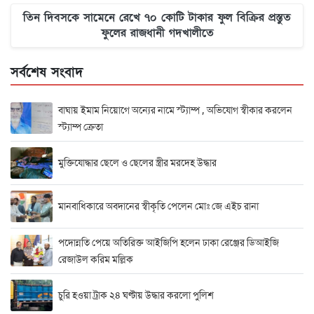
তিন দিবসকে সামেনে রেখে ৭০ কোটি টাকার ফুল বিক্রির প্রস্তুত
ফুলের রাজধানী গদখালীতে
সর্বশেষ সংবাদ
বাঘায় ইমাম নিয়োগে অন্যের নামে স্ট্যাম্প , অভিযোগ স্বীকার করলেন
স্ট্যাম্প ক্রেতা
মুক্তিযোদ্ধার ছেলে ও ছেলের স্ত্রীর মরদেহ উদ্ধার
মানবাধিকারে অবদানের স্বীকৃতি পেলেন মোঃ জে এইচ রানা
পদোন্নতি পেয়ে অতিরিক্ত আইজিপি হলেন ঢাকা রেঞ্জের ডিআইজি
রেজাউল করিম মল্লিক
চুরি হওয়া ট্রাক ২৪ ঘণ্টায় উদ্ধার করলো পুলিশ