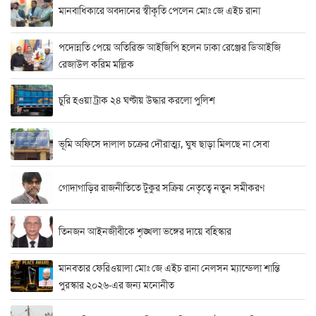
মানবাধিকারে অবদানের স্বীকৃতি পেলেন মোঃ জে এইচ রানা
পদোন্নতি পেয়ে অতিরিক্ত আইজিপি হলেন ঢাকা রেঞ্জের ডিআইজি
রেজাউল করিম মল্লিক
চুরি হওয়া ট্রাক ২৪ ঘণ্টায় উদ্ধার করলো পুলিশ
ভূমি অফিসে দালাল চক্রের দৌরাত্ম্য, ঘুষ ছাড়া মিলছে না সেবা
গোদাগাড়ির রাজনীতিতে টুকুর সক্রিয় নেতৃত্বে নতুন সমীকরণ
তিনজন আইনজীবীকে শৃঙ্খলা ভঙ্গের দায়ে বহিস্কার
মানবতার ফেরিওয়ালা মোঃ জে এইচ রানা নেলসন ম্যান্ডেলা শান্তি
পুরস্কার ২০২৬-এর জন্য মনোনীত