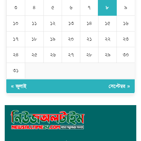
সাধারণ মানুষ
৮
৩
৪
৫
৬
৭
৯
মেহেদীপুর গ্রামে ব্যতিক্রমী আয়োজন: একত্রে ঈদের জামাতে পুরো গ্রাম
১০
১১
১২
১৩
১৪
১৫
১৬
১৭
১৮
১৯
২০
২১
২২
২৩
রমজান উপলক্ষে সাভারে মানবাধিকার সংস্থার ইফতার
২৪
২৫
২৬
২৭
২৮
২৯
৩০
জাবাল-ই-নূর মডেল মাদ্রাসায় ১২তম বার্ষিক পুরস্কার বিতরণ ও বালিকা
ক্যাম্পাসের শুভ উদ্বোধন
৩১
« জুলাই
সেপ্টেম্বর »