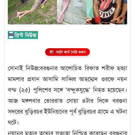
ফটো কার্ড তৈরি করুন
সোনাই নিউজ:বরগুনার আলোচিত রিফাত শরীফ হত্যা
মামলার প্রধান আসামি সাব্বির আহম্মেদ ওরফে নয়ন
বন্ড (২৫) পুলিশের সঙ্গে ‘বন্দুকযুদ্ধে’ নিহত হয়েছেন।
আজ মঙ্গলবার ভোররাত সোয়া ৪টার দিকে বরগুনা
সদরের বুড়িরচর ইউনিয়নের পূর্ব বুড়িরচর গ্রামে এ ঘটনা
ঘটে।
নয়নের মৃত্যুর তথ্যের সত্যতা নিশ্চিত করেছেন বরগুনার