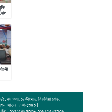
জাবাল-ই-নূর মডেল মাদ্রাসায় ১২তম
মৃতি
বার্ষিক পুরস্কার বিতরণ ও বালিকা
াইনাল
ক্যাম্পাসের শুভ উদ্বোধন
বাচনী
/৫, ২য় তলা, ডেল্টামোড়, বিরুলিয়া রোড,
াশন, সাভার, ঢাকা-১৩৪০ |
বাইল : ০১৭১৫২৪৭৩৩৬, ০১৯৭৫২৪৭৩৩৬