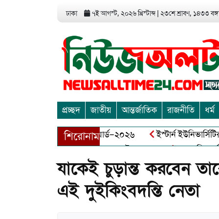
ঢাকা
৭ই আগস্ট, ২০২৬ খ্রিস্টাব্দ
|
২৩শে শ্রাবণ, ১৪৩৩ বঙ্গা
প্রচ্ছদ
জাতীয়
আন্তর্জাতিক
রাজনীতি
ধর্ম
়া এন্ড এন্ট্রাপ্রেনিয়র অ্যাওয়ার্ড–২০২৬
ইস্টার্ন ইউনিভার্সিটির 
শিরোনাম
 বীর মুক্তিযোদ্ধা আব্দুল খালেক এর ইন্তেকাল
আত্মশুদ্ধি অর্জন ও
যাকেই চুড়ান্ত করবেন তা
এই দুইকিংবদন্তি নেতা