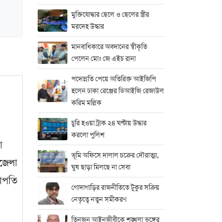
মুক্তিযোদ্ধার ছেলে ও ছেলের স্ত্রীর
মরদেহ উদ্ধার
মানবাধিকারে অবদানের স্বীকৃতি
পেলেন মোঃ জে এইচ রানা
পদোন্নতি পেয়ে অতিরিক্ত আইজিপি
হলেন ঢাকা রেঞ্জের ডিআইজি রেজাউল
করিম মল্লিক
চুরি হওয়া ট্রাক ২৪ ঘণ্টায় উদ্ধার
করলো পুলিশ
া
ভূমি অফিসে দালাল চক্রের দৌরাত্ম্য,
নজেলা
ঘুষ ছাড়া মিলছে না সেবা
াপতি
গোদাগাড়ির রাজনীতিতে টুকুর সক্রিয়
নেতৃত্বে নতুন সমীকরণ
তিনজন আইনজীবীকে শৃঙ্খলা ভঙ্গের