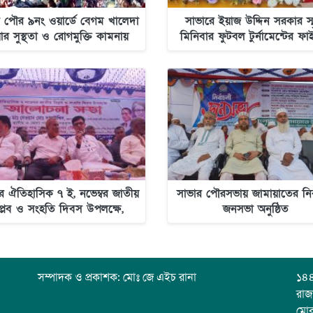
 পৌর ৯নং ওয়ার্ডে বেগম খালেদা
সাভারে ইয়াজ উদ্দিন সরকার স্
়ার সুস্থতা ও রোগমুক্তি কামনায়
মিনিবার ফুটবল টুর্নামেন্টের ফ
োয়া মাহফিল অনুষ্ঠিত হয়েছে
খেলা অনুষ্ঠিত
ে ঐতিহাসিক ৭ ই, নভেম্বর জাতীয়
সাভার পৌরসভায় জামায়াতের নির্
প্লব ও সংহতি দিবস উপলক্ষে,
জনসভা অনুষ্ঠিত
উদ্দিন বাবুর পক্ষে আলোচনা সভা
সম্পাদক ও প্রকাশক: মোঃ জে এইচ রানা
১৪৪
রাজ
মো