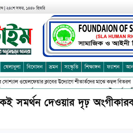
ব্দ
|
২৪শে সফর, ১৪৪৮ হিজরি
খেলাধুলা
বিনোদন
ভ্রমন
সংস্কৃতি
শিক্ষাঙ্গন
ফ্যাশন
আন্
সোশ্যাল ওয়েলফেয়ার ক্লাবের উদ্যোগে শীতার্তদের মাঝে কম্বল বিতরণ
 অশুভকে বর্জন করে সত্য,সুন্দরকে বরনে কলাপাড়ায় বৌদ্ধ ধর্মাবলম্বীদের প
কেই সমর্থন দেওয়ার দৃঢ় অংগীকারবদ