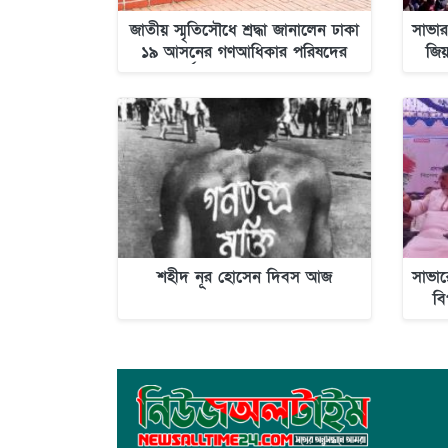
জাতীয় স্মৃতিসৌধে শ্রদ্ধা জানালেন ঢাকা
সাভার
১৯ আসনের গণআধিকার পরিষদের
জিয
প্রার্থী শেখ শওকত হোসেন
দ
শহীদ নূর হোসেন দিবস আজ
সাভার
বি
সালা