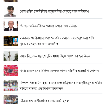
গোদাগাড়ির রাজনীতিতে টুকুর সক্রিয় নেতৃত্বে নতুন সমীকরণ
তিনজন আইনজীবীকে শৃঙ্খলা ভঙ্গের দায়ে বহিস্কার
মানবতার ফেরিওয়ালা মোঃ জে এইচ রানা নেলসন ম্যান্ডেলা শান্তি
পুরস্কার ২০২৬-এর জন্য মনোনীত
বাঘায় বিদ্যুতের যন্ত্রাংশ চুরির সময় বিদ্যুৎস্পৃষ্ঠে একজন নিহত
পদ্মার চরে লাশের মিছিল: নেপথ্যে কাকন বাহিনীর অভ্যন্তরীণ কোন্দল
নিষ্পাপ শিশু রামিশা হত্যাকাণ্ডের সঙ্গে জড়িতদের দ্রুত দৃষ্টান্তমূলক শাস্তির
দাবিতে সাভারে এক বিশাল মানববন্ধন
মিডিয়া এন্ড এন্ট্রাপ্রেনিয়র অ্যাওয়ার্ড–২০২৬