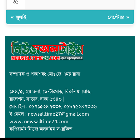
৩১
« জুলাই
সেপ্টেম্বর »
সম্পাদক ও প্রকাশক: মোঃ জে এইচ রানা
১৪৪/৫, ২য় তলা, ডেল্টামোড়, বিরুলিয়া রোড,
রাজাশন, সাভার, ঢাকা-১৩৪০ |
মোবাইল : ০১৭১৫২৪৭৩৩৬, ০১৯৭৫২৪৭৩৩৬
ই-মেইল : newsalltime27@gmail.com
www. newsalltime24.com
কপিরাইট নিউজ অলটাইম সংরক্ষিত