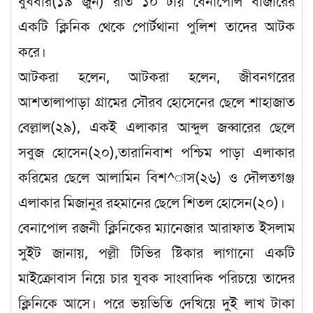
বুধবার(১৯ জুন) রাত ১০ টায় বেনাপোল বাজারের
একটি ক্লিনিক থেকে পোর্টথানা পুলিশ তাদের আটক
করে।
আটকরা হলেন, আটকরা হলেন, জীবনগরের
আশতালাপাড়া গ্রামের সৌরব হোসেনের ছেলে শাহাজাত
বেল্লাল(২৯), একই এলাকার আব্দুল জব্বারের ছেলে
সবুজ হোসেন(২০),তারানিবাশ পশ্চিম পাড়া এলাকার
করিমের ছেলে আলামিন বিশ^াস(২৬) ও দৌলতগঞ্জ
এলাকার মিজানুর রহমানের ছেলে শিতল হোসেন(২০)।
বেনাপোল রজনী ক্লিনিকের ম্যানেজার আরাফাত ইসলাম
সুইট জানায়, পল্লী টিভির ষ্টিকার লাগানো একটি
মাইক্রোবাস নিয়ে চার যুবক সাংবাদিক পরিচয়ে তাদের
ক্লিনিকে আসে। পরে ভয়ভিতি দেখিয়ে দুই লাখ টাকা