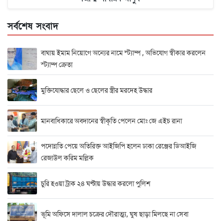
সর্বশেষ সংবাদ
বাঘায় ইমাম নিয়োগে অন্যের নামে স্ট্যাম্প , অভিযোগ স্বীকার করলেন
স্ট্যাম্প ক্রেতা
মুক্তিযোদ্ধার ছেলে ও ছেলের স্ত্রীর মরদেহ উদ্ধার
মানবাধিকারে অবদানের স্বীকৃতি পেলেন মোঃ জে এইচ রানা
পদোন্নতি পেয়ে অতিরিক্ত আইজিপি হলেন ঢাকা রেঞ্জের ডিআইজি
রেজাউল করিম মল্লিক
চুরি হওয়া ট্রাক ২৪ ঘণ্টায় উদ্ধার করলো পুলিশ
ভূমি অফিসে দালাল চক্রের দৌরাত্ম্য, ঘুষ ছাড়া মিলছে না সেবা