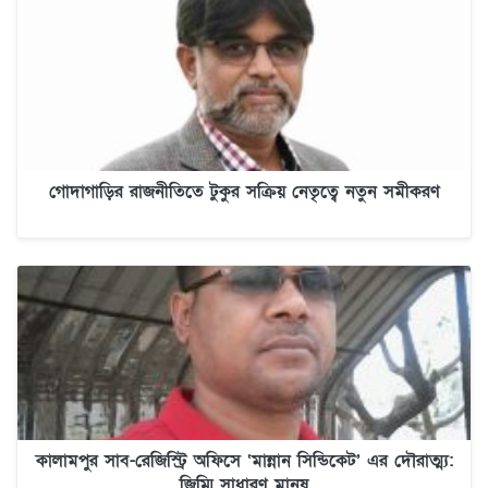
গোদাগাড়ির রাজনীতিতে টুকুর সক্রিয় নেতৃত্বে নতুন সমীকরণ
কালামপুর সাব-রেজিস্ট্রি অফিসে ‘মান্নান সিন্ডিকেট’ এর দৌরাত্ম্য:
জিম্মি সাধারণ মানুষ