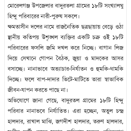
মোরেলগঞ্জ উপজেলার বাদুরতলা গ্রামের ১৮টি সংখ্যালঘু
হিন্দু পরিবারের নারী-পুরুষ সকলে।
ক্ষমতাসীন দলের নামে রাজনৈতিক ছত্রছায়ায় বেড়ে ওঠা
স্থানীয় কতিপয় উশৃঙ্খল ব্যক্তির একটি চক্র ওই ১৮টি
পরিবারের ফসলি জমি দখল করে নিচ্ছে। বাগান লিজ
দিয়ে সেখানে গোপন বৈঠক, জুয়া ও মাদকের আসর
বসাচ্ছে। নানাভাবে অত্যাচার-নির্যাতন ও হুমকি-ধামকি
দিচ্ছে। ফলে বাপ-দাদার ভিটে-মাটিতে তারা স্বাভাবিক
জীবন-যাপন করতে পাছে না।
অভিযোগে জানা গেছে, বাদুরতল গ্রামের ১৮টি হিন্দু
পরিবার নানাভবে নির্যাতিত। এরা হচ্ছেন, অতুল চন্দ্র
হালদার, রাখাল মাঝি, জগদীশ হালদার, তরুণ হালদার,