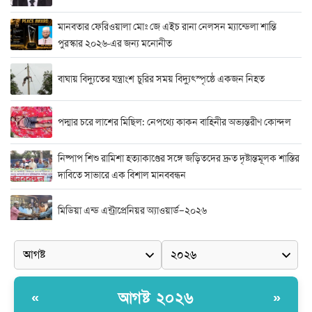
মানবতার ফেরিওয়ালা মোঃ জে এইচ রানা নেলসন ম্যান্ডেলা শান্তি
পুরস্কার ২০২৬-এর জন্য মনোনীত
বাঘায় বিদ্যুতের যন্ত্রাংশ চুরির সময় বিদ্যুৎস্পৃষ্ঠে একজন নিহত
পদ্মার চরে লাশের মিছিল: নেপথ্যে কাকন বাহিনীর অভ্যন্তরীণ কোন্দল
নিষ্পাপ শিশু রামিশা হত্যাকাণ্ডের সঙ্গে জড়িতদের দ্রুত দৃষ্টান্তমূলক শাস্তির
দাবিতে সাভারে এক বিশাল মানববন্ধন
মিডিয়া এন্ড এন্ট্রাপ্রেনিয়র অ্যাওয়ার্ড–২০২৬
র‍্যাবের বিশেষ অভিযান: বিদেশি পিস্তল, গুলি, মাদক ও নগদ অর্থ উদ্ধার,
আটক ২
দুর্নীতি ও অনিয়মের অভিযোগে অভিযুক্ত সাব-রেজিস্ট্রার মো. জাকির
আগষ্ট ২০২৬
«
»
হোসেন