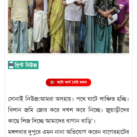
ফটো কার্ড তৈরি করুন
সোনাই নিউজ:আমরা অসহায়। পথে ঘাটে লাঞ্চিত হচ্ছি।
বিলান জমি জোর করে দখল করে নিচ্ছে। জুয়াড়ীদের
কাছে লিজ দিচ্ছে আমাদের বাগান বাড়ি’।
মঙ্গলবার দুপুরে এমন নানা অভিযোগ করেন বাগেরহাটের