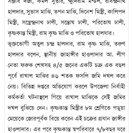
সঞ্জীব দর্জী, কমল সুতার, ক্ষুদিরাম মন্ডল, রবিন্দ্রনাথ
হালদার, সুভাস মাঝি, তপন মাঝি, দিনেশ মিস্ত্রী, কালিপদ
মিস্ত্রী, সন্ত্রেন্দ্রনাথ ঢালী, সন্তোষ ঢালী, পরিতোষ ঢালী,
কৃষ্ণকান্ত মিস্ত্রী, রাম কৃষ্ণ মাঝি ও পরিতোষ হালধার।
ভূক্তভোগী অতুল চন্দ্র হালদার, রাম কৃষ্ণ মাঝি, তরুণ
হালদার বলেন, স্থানীয় জাহাঙ্গীর হাওলাদার আ. লীগ
নেতা ফরুক শেখসহ ৪/৫ জনের একটি চক্র এক বছল
পূর্বে রাখাল মাঝির ৪৬ শতক ফসলি জমি দখল করে
নেয়। বিভিন্ন দপ্তরে অভিযোগ করলে উপজেলা নির্বাহী
কর্মকর্তা ঘটনাস্থলে গিয়ে রাখাল মাঝিকে সেই জমির
দখল বুঝিয়ে দেন। কৃষ্ণকান্ত মিস্ত্রীর ৮ম শ্রেণিতে পডুয়া
মেয়েকে জোরপূর্বক বিয়ে করেন এই চক্রের প্রধান জাঙ্গীর
হাওলাদার। এর পরে কৃষ্ণকান্ত স্বপরিবারে ৭/৮বছর ধরে