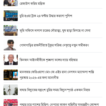
রেজাউল করিম মল্লিক
চুরি হওয়া ট্রাক ২৪ ঘণ্টায় উদ্ধার করলো পুলিশ
ভূমি অফিসে দালাল চক্রের দৌরাত্ম্য, ঘুষ ছাড়া মিলছে না সেবা
গোদাগাড়ির রাজনীতিতে টুকুর সক্রিয় নেতৃত্বে নতুন সমীকরণ
তিনজন আইনজীবীকে শৃঙ্খলা ভঙ্গের দায়ে বহিস্কার
মানবতার ফেরিওয়ালা মোঃ জে এইচ রানা নেলসন ম্যান্ডেলা শান্তি
পুরস্কার ২০২৬-এর জন্য মনোনীত
বাঘায় বিদ্যুতের যন্ত্রাংশ চুরির সময় বিদ্যুৎস্পৃষ্ঠে একজন নিহত
পদ্মার চরে লাশের মিছিল: নেপথ্যে কাকন বাহিনীর অভ্যন্তরীণ কোন্দল