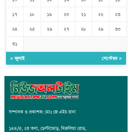
১৭
১৮
১৯
২০
২১
২২
২৩
রমজান উপলক্ষে সাভারে মানবাধিকার সংস্থার ইফতার
২৪
২৫
২৬
২৭
২৮
২৯
৩০
জাবাল-ই-নূর মডেল মাদ্রাসায় ১২তম বার্ষিক পুরস্কার বিতরণ ও বালিকা
ক্যাম্পাসের শুভ উদ্বোধন
৩১
« জুলাই
সেপ্টেম্বর »
সম্পাদক ও প্রকাশক: মোঃ জে এইচ রানা
১৪৪/৫, ২য় তলা, ডেল্টামোড়, বিরুলিয়া রোড,