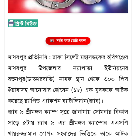
ফটো কার্ড তৈরি করুন
মাধবপুর প্রতিনিধি : ঢাকা সিলেট মহাসড়কের হবিগঞ্জের
মাধবপুর উপজেলার নয়াপাড়া ইউনিয়নের
রতনপুর(ডাক্তারবাড়ি) নামক স্থান থেকে ৩০০ পিস
ইয়াবাসহ আনোয়ার হোসেন (১৮) এক যুবককে আটক
করেছে র‌্যাপিড এ্যাকশন ব্যাটালিয়ান(র‌্যাব)।
র‌্যাব ৯ শ্রীমঙ্গল ক্যাম্প সূত্রে জানাযায় সোমবার বিকাল
সাড়ে ৫টায় র‌্যাব ৯ এর শ্রীমঙ্গল ক্যাম্পের এএসপি
খায়রুজ্জামান গোপন সংবাদের ভিত্তিতে তাকে আটক