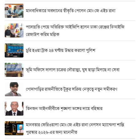
মানবাধিকারে অবদানের স্বীকৃতি পেলেন মোঃ জে এইচ রানা
পদোন্নতি পেয়ে অতিরিক্ত আইজিপি হলেন ঢাকা রেঞ্জের ডিআইজি
রেজাউল করিম মল্লিক
চুরি হওয়া ট্রাক ২৪ ঘণ্টায় উদ্ধার করলো পুলিশ
ভূমি অফিসে দালাল চক্রের দৌরাত্ম্য, ঘুষ ছাড়া মিলছে না সেবা
গোদাগাড়ির রাজনীতিতে টুকুর সক্রিয় নেতৃত্বে নতুন সমীকরণ
তিনজন আইনজীবীকে শৃঙ্খলা ভঙ্গের দায়ে বহিস্কার
মানবতার ফেরিওয়ালা মোঃ জে এইচ রানা নেলসন ম্যান্ডেলা শান্তি
পুরস্কার ২০২৬-এর জন্য মনোনীত