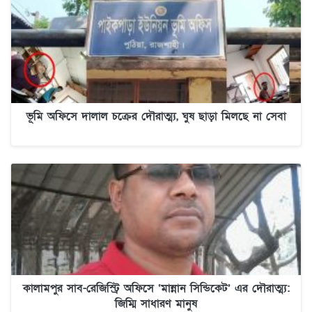
ভূমি অফিসে দালাল চক্রের দৌরাত্ম্য, ঘুষ ছাড়া মিলছে না সেবা
কালামপুর সাব-রেজিস্ট্রি অফিসে ‘মান্নান সিন্ডিকেট’ এর দৌরাত্ম্য:
জিম্মি সাধারণ মানুষ