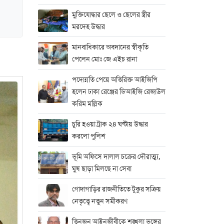
মুক্তিযোদ্ধার ছেলে ও ছেলের স্ত্রীর
মরদেহ উদ্ধার
মানবাধিকারে অবদানের স্বীকৃতি
পেলেন মোঃ জে এইচ রানা
পদোন্নতি পেয়ে অতিরিক্ত আইজিপি
হলেন ঢাকা রেঞ্জের ডিআইজি রেজাউল
করিম মল্লিক
চুরি হওয়া ট্রাক ২৪ ঘণ্টায় উদ্ধার
করলো পুলিশ
ভূমি অফিসে দালাল চক্রের দৌরাত্ম্য,
ঘুষ ছাড়া মিলছে না সেবা
গোদাগাড়ির রাজনীতিতে টুকুর সক্রিয়
নেতৃত্বে নতুন সমীকরণ
তিনজন আইনজীবীকে শৃঙ্খলা ভঙ্গের