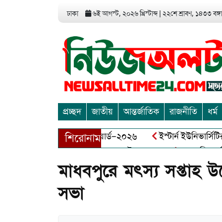
ঢাকা
৬ই আগস্ট, ২০২৬ খ্রিস্টাব্দ
|
২২শে শ্রাবণ, ১৪৩৩ বঙ্গাব
প্রচ্ছদ
জাতীয়
আন্তর্জাতিক
রাজনীতি
ধর্ম
 এন্ড এন্ট্রাপ্রেনিয়র অ্যাওয়ার্ড–২০২৬
ইস্টার্ন ইউনিভার্সিটির সো
শিরোনাম
বীর মুক্তিযোদ্ধা আব্দুল খালেক এর ইন্তেকাল
আত্মশুদ্ধি অর্জন ও অ
মাধবপুরে মৎস্য সপ্তাহ উ
সভা