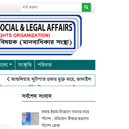
যান্য
সংস্কৃতি
পরিবার
শুলিয়ায় ফুটপাত হকার মুক্ত করে, ভাদাইল প্রাইমারি ফ্রেন্ডস ক্লাব এর উদ
রবারনা পূর্নিমা উৎসব শুরু
চাঁদপুরে বাংলাদেশ আহলে সুন্নাত ওয়াল
সর্বশেষ সংবাদ
বাঘায় ইমাম নিয়োগে অন্যের নামে
স্ট্যাম্প , অভিযোগ স্বীকার করলেন
স্ট্যাম্প ক্রেতা