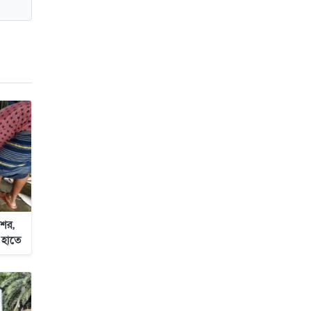
জাবাল-ই-নূর মডেল মাদ্রাসায় ১২তম
বার্ষিক পুরস্কার বিতরণ ও বালিকা
ক্যাম্পাসের শুভ উদ্বোধন
ের,
 হাতে