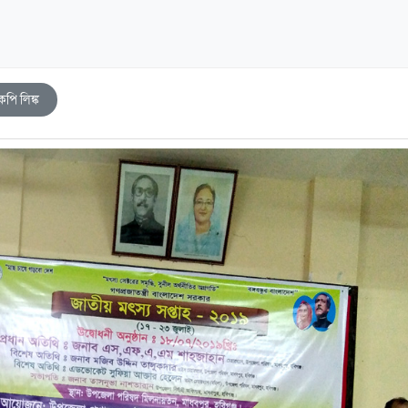
কপি লিঙ্ক