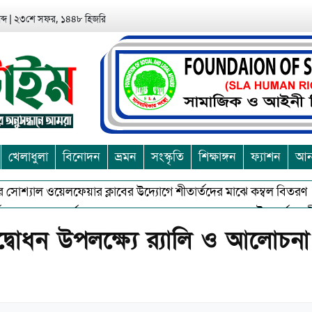
্দ
|
২৩শে সফর, ১৪৪৮ হিজরি
খেলাধুলা
বিনোদন
ভ্রমন
সংস্কৃতি
শিক্ষাঙ্গন
ফ্যাশন
আন্
শ্যাল ওয়েলফেয়ার ক্লাবের উদ্যোগে শীতার্তদের মাঝে কম্বল বিতরণ
আ
শুভকে বর্জন করে সত্য,সুন্দরকে বরনে কলাপাড়ায় বৌদ্ধ ধর্মাবলম্বীদের প্
দ্বোধন উপলক্ষ্যে র‌্যালি ও আলোচনা