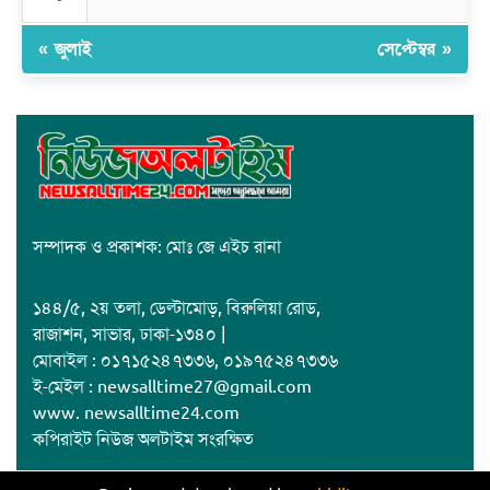
« জুলাই
সেপ্টেম্বর »
সম্পাদক ও প্রকাশক: মোঃ জে এইচ রানা
১৪৪/৫, ২য় তলা, ডেল্টামোড়, বিরুলিয়া রোড,
রাজাশন, সাভার, ঢাকা-১৩৪০ |
মোবাইল : ০১৭১৫২৪৭৩৩৬, ০১৯৭৫২৪৭৩৩৬
ই-মেইল : newsalltime27@gmail.com
www. newsalltime24.com
কপিরাইট নিউজ অলটাইম সংরক্ষিত