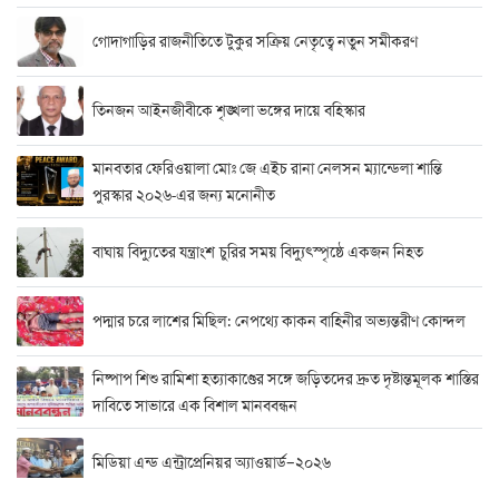
গোদাগাড়ির রাজনীতিতে টুকুর সক্রিয় নেতৃত্বে নতুন সমীকরণ
তিনজন আইনজীবীকে শৃঙ্খলা ভঙ্গের দায়ে বহিস্কার
মানবতার ফেরিওয়ালা মোঃ জে এইচ রানা নেলসন ম্যান্ডেলা শান্তি
পুরস্কার ২০২৬-এর জন্য মনোনীত
বাঘায় বিদ্যুতের যন্ত্রাংশ চুরির সময় বিদ্যুৎস্পৃষ্ঠে একজন নিহত
পদ্মার চরে লাশের মিছিল: নেপথ্যে কাকন বাহিনীর অভ্যন্তরীণ কোন্দল
নিষ্পাপ শিশু রামিশা হত্যাকাণ্ডের সঙ্গে জড়িতদের দ্রুত দৃষ্টান্তমূলক শাস্তির
দাবিতে সাভারে এক বিশাল মানববন্ধন
মিডিয়া এন্ড এন্ট্রাপ্রেনিয়র অ্যাওয়ার্ড–২০২৬