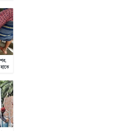
জাবাল-ই-নূর মডেল মাদ্রাসায় ১২তম
বার্ষিক পুরস্কার বিতরণ ও বালিকা
ক্যাম্পাসের শুভ উদ্বোধন
ের,
 হাতে