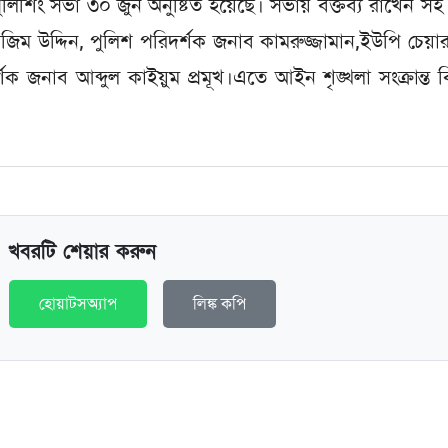
িশিং সভা ৩০ জুন অনুষ্টিত হয়েছে। সভায় বক্তব্য রাখেন সহ
জিম উদ্দিন, পুলিশ পরিদর্শক জনাব কামরুজ্জামান,ইউপি চেয়ার
জনাব আব্দুল কাইয়ুম প্রমূখ।এতে আইন শৃঙ্খলা সংক্রান্ত বি
খবরটি শেয়ার করুন
হোয়াটসঅ্যাপ
লিঙ্ক কপি