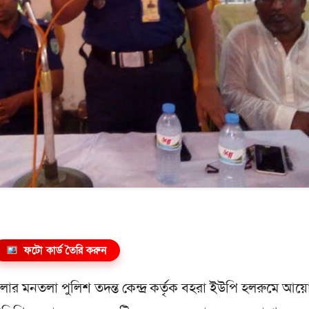
ফটো কার্ড তৈরি করুন
েলার মনতলা পুলিশ তদন্ত কেন্দ্র কর্তৃক বহরা ইউপি হলরুমে আ