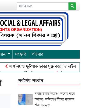
যান্য
সংস্কৃতি
পরিবার
ুলিয়ায় ফুটপাত হকার মুক্ত করে, ভাদাইল প্রাইমারি ফ্রেন্ডস ক্লাব এর উদ্
ারনা পূর্নিমা উৎসব শুরু
চাঁদপুরে বাংলাদেশ আহলে সুন্নাত ওয়াল 
সর্বশেষ সংবাদ
া
বাঘায় ইমাম নিয়োগে অন্যের নামে
স্ট্যাম্প , অভিযোগ স্বীকার করলেন
স্ট্যাম্প ক্রেতা