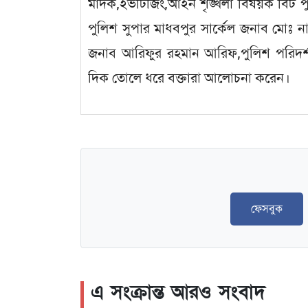
মাদক,ইভটিজিং,আইন শৃঙ্খলা বিষয়ক বিট পুল
পুলিশ সুপার মাধবপুর সার্কেল জনাব মোঃ না
জনাব আরিফুর রহমান আরিফ,পুলিশ পরিদর্শক 
দিক তোলে ধরে বক্তারা আলোচনা করেন।
ফেসবুক
এ সংক্রান্ত আরও সংবাদ