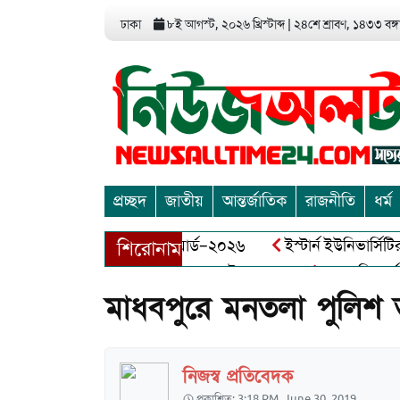
ঢাকা
৮ই আগস্ট, ২০২৬ খ্রিস্টাব্দ
|
২৪শে শ্রাবণ, ১৪৩৩ বঙ্গা
প্রচ্ছদ
জাতীয়
আন্তর্জাতিক
রাজনীতি
ধর্ম
এন্ড এন্ট্রাপ্রেনিয়র অ্যাওয়ার্ড–২০২৬
ইস্টার্ন ইউনিভার্সিটির সোশ
শিরোনাম
ীর মুক্তিযোদ্ধা আব্দুল খালেক এর ইন্তেকাল
আত্মশুদ্ধি অর্জন ও অশ
মাধবপুরে মনতলা পুলিশ তদ
নিজস্ব প্রতিবেদক
প্রকাশিত: 3:18 PM, June 30, 2019