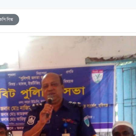
কপি লিঙ্ক