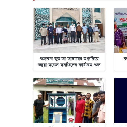
শুক্রবার জুম’আ আদায়ের মধ্যদিয়ে
ক
কচুয়া মডেল মসজিদের কার্যক্রম শুরু
হচ্ছে