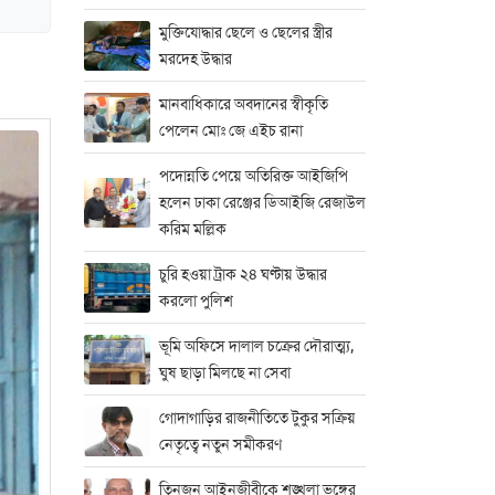
মুক্তিযোদ্ধার ছেলে ও ছেলের স্ত্রীর
মরদেহ উদ্ধার
মানবাধিকারে অবদানের স্বীকৃতি
পেলেন মোঃ জে এইচ রানা
পদোন্নতি পেয়ে অতিরিক্ত আইজিপি
হলেন ঢাকা রেঞ্জের ডিআইজি রেজাউল
করিম মল্লিক
চুরি হওয়া ট্রাক ২৪ ঘণ্টায় উদ্ধার
করলো পুলিশ
ভূমি অফিসে দালাল চক্রের দৌরাত্ম্য,
ঘুষ ছাড়া মিলছে না সেবা
গোদাগাড়ির রাজনীতিতে টুকুর সক্রিয়
নেতৃত্বে নতুন সমীকরণ
তিনজন আইনজীবীকে শৃঙ্খলা ভঙ্গের