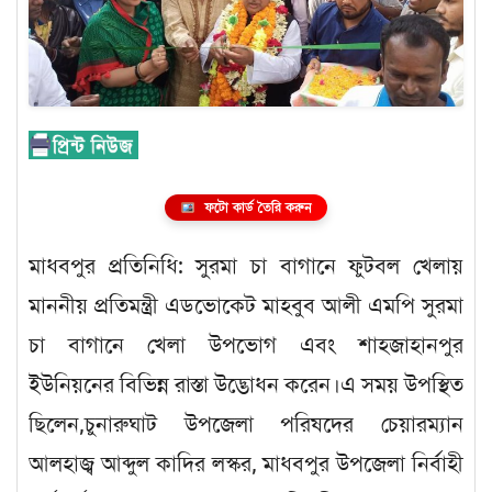
ফটো কার্ড তৈরি করুন
মাধবপুর প্রতিনিধি: সুরমা চা বাগানে ফুটবল খেলায়
মাননীয় প্রতিমন্ত্রী এডভোকেট মাহবুব আলী এমপি সুরমা
চা বাগানে খেলা উপভোগ এবং শাহজাহানপুর
ইউনিয়নের বিভিন্ন রাস্তা উদ্ভোধন করেন।এ সময় উপস্থিত
ছিলেন,চুনারুঘাট উপজেলা পরিষদের চেয়ারম্যান
আলহাজ্ব আব্দুল কাদির লস্কর, মাধবপুর উপজেলা নির্বাহী