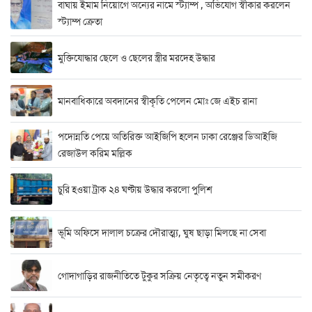
বাঘায় ইমাম নিয়োগে অন্যের নামে স্ট্যাম্প , অভিযোগ স্বীকার করলেন
স্ট্যাম্প ক্রেতা
মুক্তিযোদ্ধার ছেলে ও ছেলের স্ত্রীর মরদেহ উদ্ধার
মানবাধিকারে অবদানের স্বীকৃতি পেলেন মোঃ জে এইচ রানা
পদোন্নতি পেয়ে অতিরিক্ত আইজিপি হলেন ঢাকা রেঞ্জের ডিআইজি
রেজাউল করিম মল্লিক
চুরি হওয়া ট্রাক ২৪ ঘণ্টায় উদ্ধার করলো পুলিশ
ভূমি অফিসে দালাল চক্রের দৌরাত্ম্য, ঘুষ ছাড়া মিলছে না সেবা
গোদাগাড়ির রাজনীতিতে টুকুর সক্রিয় নেতৃত্বে নতুন সমীকরণ