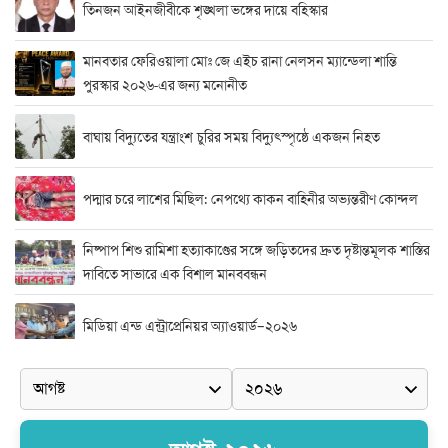
তিনজন আইনজীবীকে শৃঙ্খলা ভঙ্গের দায়ে বহিস্কার
মানবতার ফেরিওয়ালা মোঃ জে এইচ রানা নেলসন ম্যান্ডেলা শান্তি
পুরস্কার ২০২৬-এর জন্য মনোনীত
বাঘায় বিদ্যুতের যন্ত্রাংশ চুরির সময় বিদ্যুৎস্পৃষ্ঠে একজন নিহত
পদ্মার চরে লাশের মিছিল: নেপথ্যে কাকন বাহিনীর অভ্যন্তরীণ কোন্দল
নিষ্পাপ শিশু রামিশা হত্যাকাণ্ডের সঙ্গে জড়িতদের দ্রুত দৃষ্টান্তমূলক শাস্তির
দাবিতে সাভারে এক বিশাল মানববন্ধন
মিডিয়া এন্ড এন্ট্রাপ্রেনিয়র অ্যাওয়ার্ড–২০২৬
র‍্যাবের বিশেষ অভিযান: বিদেশি পিস্তল, গুলি, মাদক ও নগদ অর্থ উদ্ধার,
আটক ২
দুর্নীতি ও অনিয়মের অভিযোগে অভিযুক্ত সাব-রেজিস্ট্রার মো. জাকির