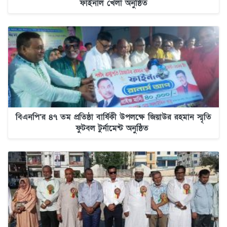
ফাইনাল খেলা অনুষ্ঠিত
বিএনপি’র ৪৭ তম প্রতিষ্ঠা বার্ষিকী উপলক্ষে জিয়াউর রহমান স্মৃতি
ফুটবল টুর্নামেন্ট অনুষ্ঠিত