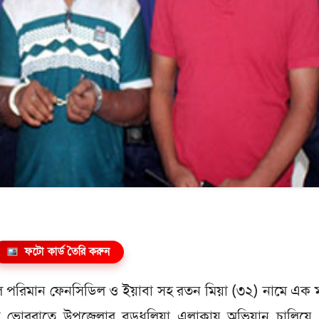
ফটো কার্ড তৈরি করুন
িপুল পরিমান ফেনসিডিল ও ইয়াবা সহ রতন মিয়া (৩২) নামে এক
ক্রবার ভোররাতে উপজেলার বড়ধুলিয়া এলাকায় অভিযান চালিয়