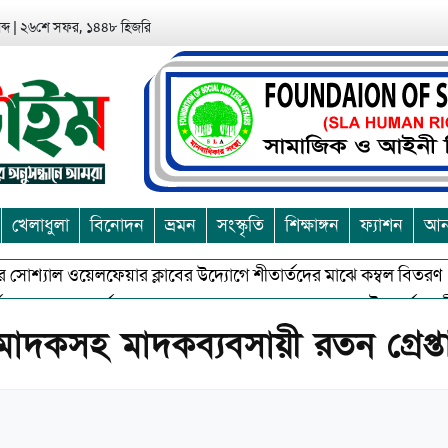
্দ
|
২৬শে সফর, ১৪৪৮ হিজরি
খেলাধুলা
বিনোদন
ভ্রমন
সংস্কৃতি
শিক্ষাঙ্গন
ফ্যাশন
আন্
শ্যাল ওয়েলফেয়ার ক্লাবের উদ্যোগে শীতার্তদের মাঝে কম্বল বিতরণ
আ
শুভকে বর্জন করে সত্য,সুন্দরকে বরনে কলাপাড়ায় বৌদ্ধ ধর্মাবলম্বীদের প্
মাদকসহ মাদকব্যবসায়ী রতন গ্রেপ্ত