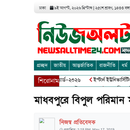
ঢাকা
৯ই আগস্ট, ২০২৬ খ্রিস্টাব্দ
|
২৫শে শ্রাবণ, ১৪৩৩ বঙ্গাব
প্রচ্ছদ
জাতীয়
আন্তর্জাতিক
রাজনীতি
ধর্ম
 এন্ড এন্ট্রাপ্রেনিয়র অ্যাওয়ার্ড–২০২৬
ইস্টার্ন ইউনিভার্সিটির সো
শিরোনাম
বীর মুক্তিযোদ্ধা আব্দুল খালেক এর ইন্তেকাল
আত্মশুদ্ধি অর্জন ও অ
মাধবপুরে বিপুল পরিমান 
নিজস্ব প্রতিবেদক
প্রকাশিত: 1:18 PM, May 17, 2019