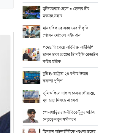
মুক্তিযোদ্ধার ছেলে ও ছেলের স্ত্রীর
মরদেহ উদ্ধার
মানবাধিকারে অবদানের স্বীকৃতি
পেলেন মোঃ জে এইচ রানা
পদোন্নতি পেয়ে অতিরিক্ত আইজিপি
হলেন ঢাকা রেঞ্জের ডিআইজি রেজাউল
করিম মল্লিক
চুরি হওয়া ট্রাক ২৪ ঘণ্টায় উদ্ধার
করলো পুলিশ
ভূমি অফিসে দালাল চক্রের দৌরাত্ম্য,
ঘুষ ছাড়া মিলছে না সেবা
গোদাগাড়ির রাজনীতিতে টুকুর সক্রিয়
নেতৃত্বে নতুন সমীকরণ
তিনজন আইনজীবীকে শৃঙ্খলা ভঙ্গের