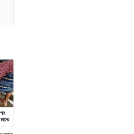
জাবাল-ই-নূর মডেল মাদ্রাসায় ১২তম
বার্ষিক পুরস্কার বিতরণ ও বালিকা
ক্যাম্পাসের শুভ উদ্বোধন
ের,
 হাতে