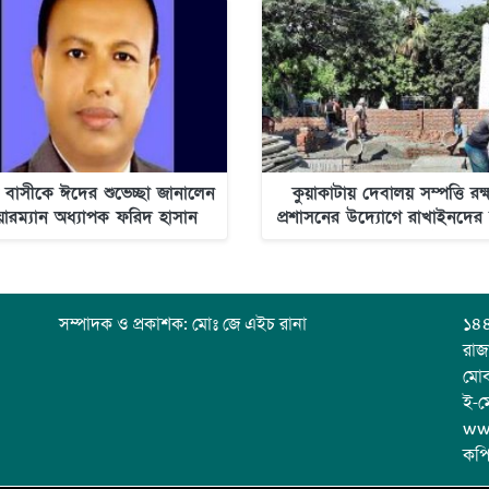
 বাসীকে ঈদের শুভেচ্ছা জানালেন
কুয়াকাটায় দেবালয় সম্পত্তি রক্
য়ারম্যান অধ্যাপক ফরিদ হাসান
প্রশাসনের উদ্যোগে রাখাইনদের
ওদুদ
স্বস্তি-নিউজ অলটাইম
সম্পাদক ও প্রকাশক: মোঃ জে এইচ রানা
১৪৪
রাজ
মো
ই-ম
ww
কপি