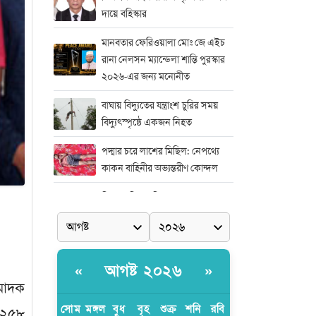
দায়ে বহিস্কার
মানবতার ফেরিওয়ালা মোঃ জে এইচ
রানা নেলসন ম্যান্ডেলা শান্তি পুরস্কার
২০২৬-এর জন্য মনোনীত
বাঘায় বিদ্যুতের যন্ত্রাংশ চুরির সময়
বিদ্যুৎস্পৃষ্ঠে একজন নিহত
পদ্মার চরে লাশের মিছিল: নেপথ্যে
কাকন বাহিনীর অভ্যন্তরীণ কোন্দল
নিষ্পাপ শিশু রামিশা হত্যাকাণ্ডের সঙ্গে
জড়িতদের দ্রুত দৃষ্টান্তমূলক শাস্তির
দাবিতে সাভারে এক বিশাল মানববন্ধন
মিডিয়া এন্ড এন্ট্রাপ্রেনিয়র অ্যাওয়ার্ড–
আগষ্ট ২০২৬
«
»
২০২৬
 মাদক
র‍্যাবের বিশেষ অভিযান: বিদেশি
সোম
মঙ্গল
বুধ
বৃহ
শুক্র
শনি
রবি
ে ২৫৮