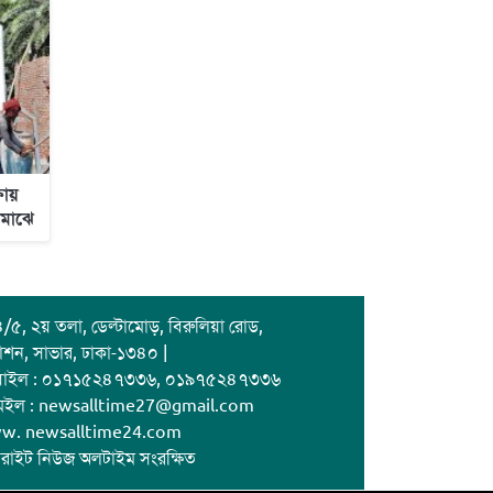
ষায়
 মাঝে
/৫, ২য় তলা, ডেল্টামোড়, বিরুলিয়া রোড,
াশন, সাভার, ঢাকা-১৩৪০ |
বাইল : ০১৭১৫২৪৭৩৩৬, ০১৯৭৫২৪৭৩৩৬
েইল : newsalltime27@gmail.com
w. newsalltime24.com
রাইট নিউজ অলটাইম সংরক্ষিত