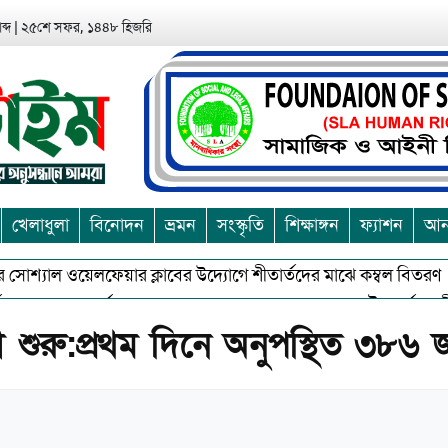
ব্দ
|
২৫শে সফর, ১৪৪৮ হিজরি
খেলাধুলা
বিনোদন
ভ্রমন
সংস্কৃতি
শিক্ষাঙ্গন
ফ্যাশন
আন্
শ্যাল ওয়েলফেয়ার ক্লাবের উদ্যোগে শীতার্তদের মাঝে কম্বল বিতরণ
আ
শুভকে বর্জন করে সত্য,সুন্দরকে বরনে কলাপাড়ায় বৌদ্ধ ধর্মাবলম্বীদের প্র
া শুরু:প্রথম দিনে অনুপস্থিত ৩৮৬