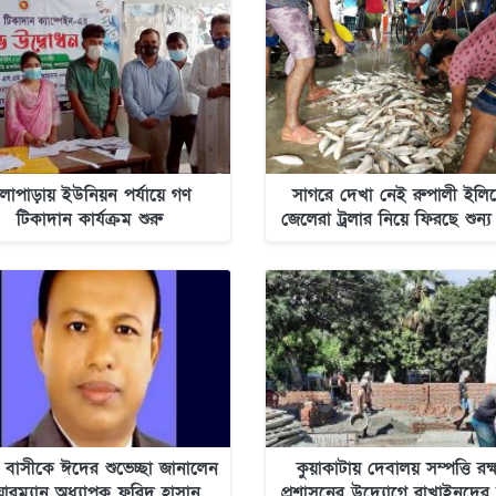
লাপাড়ায় ইউনিয়ন পর্যায়ে গণ
সাগরে দেখা নেই রুপালী ইলিশ
টিকাদান কার্যক্রম শুরু
জেলেরা ট্রলার নিয়ে ফিরছে শুন্য
 বাসীকে ঈদের শুভেচ্ছা জানালেন
কুয়াকাটায় দেবালয় সম্পত্তি রক্
য়ারম্যান অধ্যাপক ফরিদ হাসান
প্রশাসনের উদ্যোগে রাখাইনদের