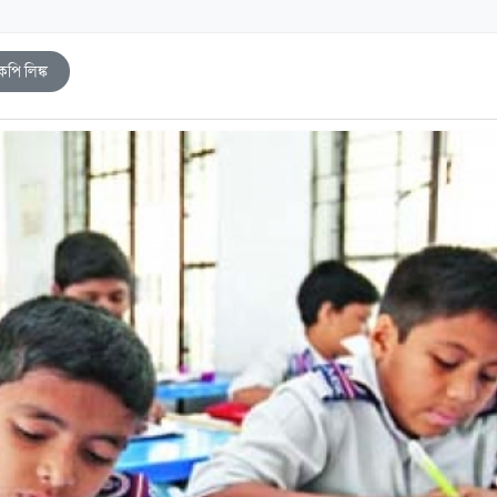
কপি লিঙ্ক