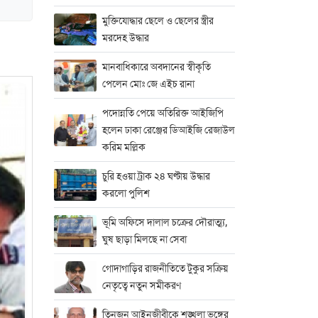
মুক্তিযোদ্ধার ছেলে ও ছেলের স্ত্রীর
মরদেহ উদ্ধার
মানবাধিকারে অবদানের স্বীকৃতি
পেলেন মোঃ জে এইচ রানা
পদোন্নতি পেয়ে অতিরিক্ত আইজিপি
হলেন ঢাকা রেঞ্জের ডিআইজি রেজাউল
করিম মল্লিক
চুরি হওয়া ট্রাক ২৪ ঘণ্টায় উদ্ধার
করলো পুলিশ
ভূমি অফিসে দালাল চক্রের দৌরাত্ম্য,
ঘুষ ছাড়া মিলছে না সেবা
গোদাগাড়ির রাজনীতিতে টুকুর সক্রিয়
নেতৃত্বে নতুন সমীকরণ
তিনজন আইনজীবীকে শৃঙ্খলা ভঙ্গের