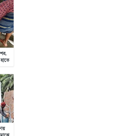
জাবাল-ই-নূর মডেল মাদ্রাসায় ১২তম
বার্ষিক পুরস্কার বিতরণ ও বালিকা
ক্যাম্পাসের শুভ উদ্বোধন
ের,
 হাতে
ষায়
 মাঝে