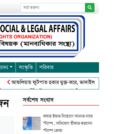
যান্য
সংস্কৃতি
পরিবার
শুলিয়ায় ফুটপাত হকার মুক্ত করে, ভাদাইল প্রাইমারি ফ্রেন্ডস ক্লাব এর উদ
বারনা পূর্নিমা উৎসব শুরু
চাঁদপুরে বাংলাদেশ আহলে সুন্নাত ওয়াল
সর্বশেষ সংবাদ
 জন
বাঘায় ইমাম নিয়োগে অন্যের নামে
স্ট্যাম্প , অভিযোগ স্বীকার করলেন
স্ট্যাম্প ক্রেতা