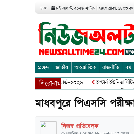
ঢাকা
৮ই আগস্ট, ২০২৬ খ্রিস্টাব্দ
|
২৪শে শ্রাবণ, ১৪৩৩ বঙ্গা
প্রচ্ছদ
জাতীয়
আন্তর্জাতিক
রাজনীতি
ধর্ম
 এন্ড এন্ট্রাপ্রেনিয়র অ্যাওয়ার্ড–২০২৬
ইস্টার্ন ইউনিভার্সিটির সো
শিরোনাম
বীর মুক্তিযোদ্ধা আব্দুল খালেক এর ইন্তেকাল
আত্মশুদ্ধি অর্জন ও অ
মাধবপুরে পিএসসি পরীক্ষ
নিজস্ব প্রতিবেদক
প্রকাশিত: 3:03 PM, November 17, 2019