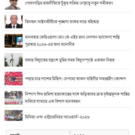
গোদাগাড়ির রাজনীতিতে টুকুর সক্রিয় নেতৃত্বে নতুন সমীকরণ
তিনজন আইনজীবীকে শৃঙ্খলা ভঙ্গের দায়ে বহিস্কার
মানবতার ফেরিওয়ালা মোঃ জে এইচ রানা নেলসন ম্যান্ডেলা শান্তি
পুরস্কার ২০২৬-এর জন্য মনোনীত
বাঘায় বিদ্যুতের যন্ত্রাংশ চুরির সময় বিদ্যুৎস্পৃষ্ঠে একজন নিহত
পদ্মার চরে লাশের মিছিল: নেপথ্যে কাকন বাহিনীর অভ্যন্তরীণ কোন্দল
নিষ্পাপ শিশু রামিশা হত্যাকাণ্ডের সঙ্গে জড়িতদের দ্রুত দৃষ্টান্তমূলক শাস্তির
দাবিতে সাভারে এক বিশাল মানববন্ধন
মিডিয়া এন্ড এন্ট্রাপ্রেনিয়র অ্যাওয়ার্ড–২০২৬
র‍্যাবের বিশেষ অভিযান: বিদেশি পিস্তল, গুলি, মাদক ও নগদ অর্থ উদ্ধার,