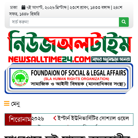
ঢাকা
৭ই আগস্ট, ২০২৬ খ্রিস্টাব্দ
|
২৩শে শ্রাবণ, ১৪৩৩ বঙ্গাব্দ
|
২৪শে
সফর, ১৪৪৮ হিজরি
মেনু
র অ্যাওয়ার্ড–২০২৬
ইস্টার্ন ইউনিভার্সিটির সোশ্যাল ওয়েলফেয়ার ক্ল
শিরোনাম
্দুল খালেক এর ইন্তেকাল
আত্মশুদ্ধি অর্জন ও অশুভকে বর্জন করে সত্