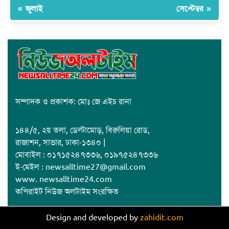
« জুলাই
সেপ্টেম্বর »
সম্পাদক ও প্রকাশক: মোঃ জে এইচ রানা
১৪৪/৫, ২য় তলা, ডেল্টামোড়, বিরুলিয়া রোড,
রাজাশন, সাভার, ঢাকা-১৩৪০ |
মোবাইল : ০১৭১৫২৪৭৩৩৬, ০১৯৭৫২৪৭৩৩৬
ই-মেইল : newsalltime27@gmail.com
www. newsalltime24.com
কপিরাইট নিউজ অলটাইম সংরক্ষিত
Design and developed by
zahidit.com