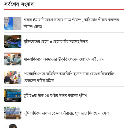
সর্বশেষ সংবাদ
বাঘায় ইমাম নিয়োগে অন্যের নামে স্ট্যাম্প , অভিযোগ স্বীকার করলেন
স্ট্যাম্প ক্রেতা
মুক্তিযোদ্ধার ছেলে ও ছেলের স্ত্রীর মরদেহ উদ্ধার
মানবাধিকারে অবদানের স্বীকৃতি পেলেন মোঃ জে এইচ রানা
পদোন্নতি পেয়ে অতিরিক্ত আইজিপি হলেন ঢাকা রেঞ্জের ডিআইজি
রেজাউল করিম মল্লিক
চুরি হওয়া ট্রাক ২৪ ঘণ্টায় উদ্ধার করলো পুলিশ
ভূমি অফিসে দালাল চক্রের দৌরাত্ম্য, ঘুষ ছাড়া মিলছে না সেবা