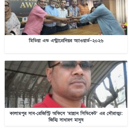
মিডিয়া এন্ড এন্ট্রাপ্রেনিয়র অ্যাওয়ার্ড–২০২৬
কালামপুর সাব-রেজিস্ট্রি অফিসে ‘মান্নান সিন্ডিকেট’ এর দৌরাত্ম্য:
জিম্মি সাধারণ মানুষ