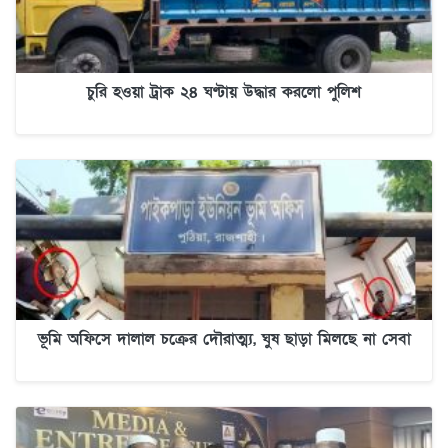
চুরি হওয়া ট্রাক ২৪ ঘণ্টায় উদ্ধার করলো পুলিশ
ভূমি অফিসে দালাল চক্রের দৌরাত্ম্য, ঘুষ ছাড়া মিলছে না সেবা