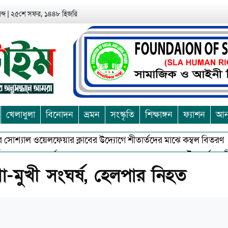
ব্দ
|
২৫শে সফর, ১৪৪৮ হিজরি
খেলাধুলা
বিনোদন
ভ্রমন
সংস্কৃতি
শিক্ষাঙ্গন
ফ্যাশন
আন্
 সোশ্যাল ওয়েলফেয়ার ক্লাবের উদ্যোগে শীতার্তদের মাঝে কম্বল বিতরণ
ও অশুভকে বর্জন করে সত্য,সুন্দরকে বরনে কলাপাড়ায় বৌদ্ধ ধর্মাবলম্বীদের 
খো-মুখী সংঘর্ষ, হেলপার নিহত