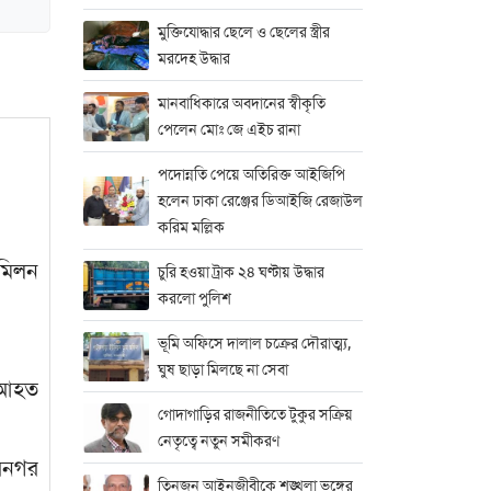
মুক্তিযোদ্ধার ছেলে ও ছেলের স্ত্রীর
মরদেহ উদ্ধার
মানবাধিকারে অবদানের স্বীকৃতি
পেলেন মোঃ জে এইচ রানা
পদোন্নতি পেয়ে অতিরিক্ত আইজিপি
হলেন ঢাকা রেঞ্জের ডিআইজি রেজাউল
করিম মল্লিক
 মিলন
চুরি হওয়া ট্রাক ২৪ ঘণ্টায় উদ্ধার
করলো পুলিশ
ভূমি অফিসে দালাল চক্রের দৌরাত্ম্য,
ঘুষ ছাড়া মিলছে না সেবা
। আহত
গোদাগাড়ির রাজনীতিতে টুকুর সক্রিয়
নেতৃত্বে নতুন সমীকরণ
ীরনগর
তিনজন আইনজীবীকে শৃঙ্খলা ভঙ্গের