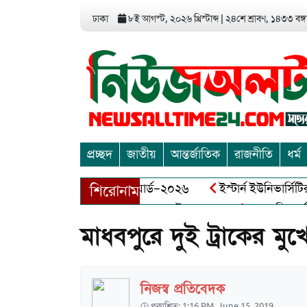
ঢাকা
৮ই আগস্ট, ২০২৬ খ্রিস্টাব্দ
|
২৪শে শ্রাবণ, ১৪৩৩ বঙ্গা
প্রচ্ছদ
জাতীয়
আন্তর্জাতিক
রাজনীতি
ধর্ম
য়া এন্ড এন্ট্রাপ্রেনিয়র অ্যাওয়ার্ড–২০২৬
ইস্টার্ন ইউনিভার্সিটির
শিরোনাম
ায় বীর মুক্তিযোদ্ধা আব্দুল খালেক এর ইন্তেকাল
আত্মশুদ্ধি অর্জন 
মাধবপুরে দুই ট্রাকের মু
নিজস্ব প্রতিবেদক
প্রকাশিত: 1:16 PM, June 15, 2019