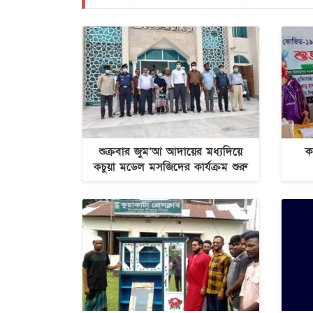
শুক্রবার জুম’আ আদায়ের মধ্যদিয়ে
ক
কচুয়া মডেল মসজিদের কার্যক্রম শুরু
হচ্ছে