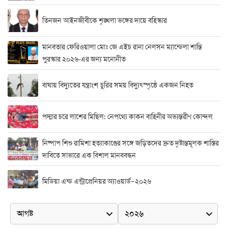
তিনজন আইনজীবীকে শৃঙ্খলা ভঙ্গের দায়ে বহিস্কার
মানবতার ফেরিওয়ালা মোঃ জে এইচ রানা নেলসন ম্যান্ডেলা শান্তি
পুরস্কার ২০২৬-এর জন্য মনোনীত
বাঘায় বিদ্যুতের যন্ত্রাংশ চুরির সময় বিদ্যুৎস্পৃষ্ঠে একজন নিহত
পদ্মার চরে লাশের মিছিল: নেপথ্যে কাকন বাহিনীর অভ্যন্তরীণ কোন্দল
নিষ্পাপ শিশু রামিশা হত্যাকাণ্ডের সঙ্গে জড়িতদের দ্রুত দৃষ্টান্তমূলক শাস্তির
দাবিতে সাভারে এক বিশাল মানববন্ধন
মিডিয়া এন্ড এন্ট্রাপ্রেনিয়র অ্যাওয়ার্ড–২০২৬
র‍্যাবের বিশেষ অভিযান: বিদেশি পিস্তল, গুলি, মাদক ও নগদ অর্থ উদ্ধার,
আটক ২