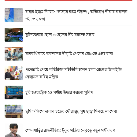
বাঘায় ইমাম নিয়োগে অন্যের নামে স্ট্যাম্প , অভিযোগ স্বীকার করলেন
স্ট্যাম্প ক্রেতা
মুক্তিযোদ্ধার ছেলে ও ছেলের স্ত্রীর মরদেহ উদ্ধার
মানবাধিকারে অবদানের স্বীকৃতি পেলেন মোঃ জে এইচ রানা
পদোন্নতি পেয়ে অতিরিক্ত আইজিপি হলেন ঢাকা রেঞ্জের ডিআইজি
রেজাউল করিম মল্লিক
চুরি হওয়া ট্রাক ২৪ ঘণ্টায় উদ্ধার করলো পুলিশ
ভূমি অফিসে দালাল চক্রের দৌরাত্ম্য, ঘুষ ছাড়া মিলছে না সেবা
গোদাগাড়ির রাজনীতিতে টুকুর সক্রিয় নেতৃত্বে নতুন সমীকরণ