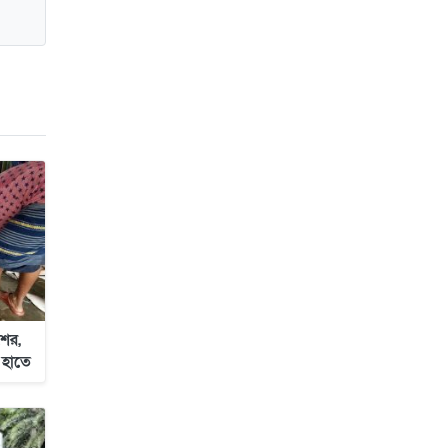
জাবাল-ই-নূর মডেল মাদ্রাসায় ১২তম
বার্ষিক পুরস্কার বিতরণ ও বালিকা
ক্যাম্পাসের শুভ উদ্বোধন
ের,
 হাতে