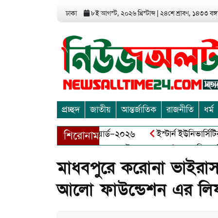
ঢাকা
৮ই আগস্ট, ২০২৬ খ্রিস্টাব্দ
|
২৪শে শ্রাবণ, ১৪৩৩ বঙ্গা
প্রচ্ছদ
জাতীয়
আন্তর্জাতিক
রাজনীতি
ধর্ম
 এন্ড এন্ট্রাপ্রেনিয়র অ্যাওয়ার্ড–২০২৬
ইস্টার্ন ইউনিভার্সিটির সো
শিরোনাম
বীর মুক্তিযোদ্ধা আব্দুল খালেক এর ইন্তেকাল
আত্মশুদ্ধি অর্জন ও 
মাধবপুরে করোনা ভাইরাস প
আলো ফাউন্ডেশন এর লিফ