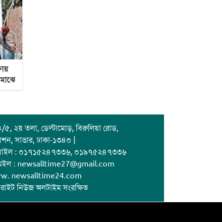
ষায়
 মাঝে
/৫, ২য় তলা, ডেল্টামোড়, বিরুলিয়া রোড,
াশন, সাভার, ঢাকা-১৩৪০ |
বাইল : ০১৭১৫২৪৭৩৩৬, ০১৯৭৫২৪৭৩৩৬
েইল : newsalltime27@gmail.com
w. newsalltime24.com
রাইট নিউজ অলটাইম সংরক্ষিত