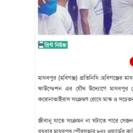
মাধবপুর (হবিগঞ্জ) প্রতিনিধি :হবিগঞ্জের মা
ফাউন্ডেশন এর যৌথ উদ্যোগে মাধবপুর পৌর
করোনাভাইরাস সংক্রমণ রোধে মাস্ক ও সচে
জীবানু যাতে সংক্রমন না ঘটাতে পারে সেজন্য
বুধবার মাধবপুর পৌরসভার ৮নং ওয়ার্ডের কাউ