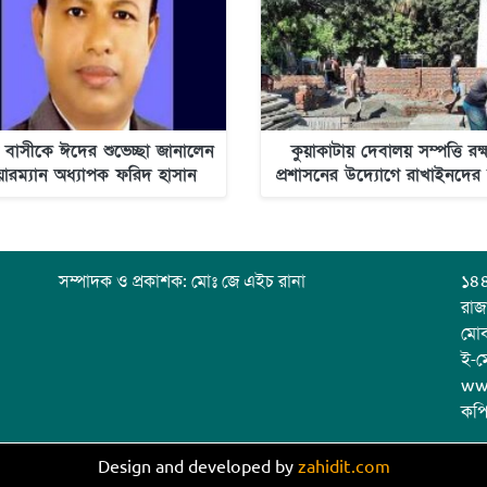
 বাসীকে ঈদের শুভেচ্ছা জানালেন
কুয়াকাটায় দেবালয় সম্পত্তি রক্
য়ারম্যান অধ্যাপক ফরিদ হাসান
প্রশাসনের উদ্যোগে রাখাইনদের
ওদুদ
স্বস্তি-নিউজ অলটাইম
সম্পাদক ও প্রকাশক: মোঃ জে এইচ রানা
১৪৪
রাজ
মো
ই-ম
ww
কপি
Design and developed by
zahidit.com