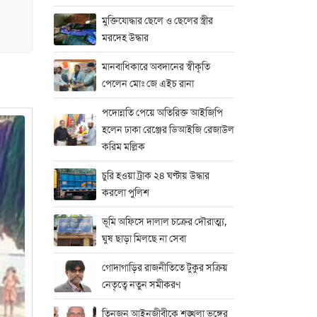
মুক্তিযোদ্ধার ছেলে ও ছেলের স্ত্রীর
মরদেহ উদ্ধার
মানবাধিকারে অবদানের স্বীকৃতি
পেলেন মোঃ জে এইচ রানা
পদোন্নতি পেয়ে অতিরিক্ত আইজিপি
হলেন ঢাকা রেঞ্জের ডিআইজি রেজাউল
করিম মল্লিক
চুরি হওয়া ট্রাক ২৪ ঘণ্টায় উদ্ধার
করলো পুলিশ
ভূমি অফিসে দালাল চক্রের দৌরাত্ম্য,
ঘুষ ছাড়া মিলছে না সেবা
গোদাগাড়ির রাজনীতিতে টুকুর সক্রিয়
নেতৃত্বে নতুন সমীকরণ
তিনজন আইনজীবীকে শৃঙ্খলা ভঙ্গের