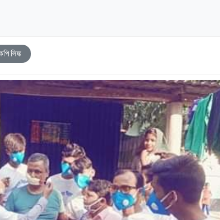
কপি লিঙ্ক