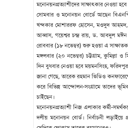
মনোনয়নপ্রত্যাশীদের সাক্ষাৎকার নেওয়া হবে
সোমবার ও মনোনয়ন বোর্ডে আছেন বিএনপির
খন্দকার মোশাররফ হোসেন, মওদুদ আহমদ, জম
আব্বাস, গয়েশ্বর চন্দ্র রায়, ড. আবদুল 
রোববার (১৮ নভেম্বর) শুরু হওয়া এ সাক্ষাতকা
মঙ্গলবার (২০ নভেম্বর) চট্টগ্রাম, কুমিল্ল
দিন বুধবার নেওয়া হবে ময়মনসিংহ, ফরিদপুর
জানা গেছে, তারেক রহমান ভিডিও কনফারেন্সের
করে বিভিন্ন আন্দোলন-সংগ্রামে তাদের ভূম
চাইছেন।
মনোনয়নপ্রত্যাশী নিজ এলাকার কর্মী-সমর্
দলীয় মনোনয়ন বোর্ড। নির্বাচনী লড়াইয়ে প্র
সেদিকে ফোকাস তারেক রহমানেরও।