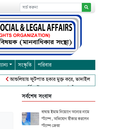
যান্য
সংস্কৃতি
পরিবার
আশুলিয়ায় ফুটপাত হকার মুক্ত করে, ভাদাইল প্রাইমারি ফ্রেন্ডস ক্লাব এর উদ
রবারনা পূর্নিমা উৎসব শুরু
চাঁদপুরে বাংলাদেশ আহলে সুন্নাত ওয়াল
সর্বশেষ সংবাদ
বাঘায় ইমাম নিয়োগে অন্যের নামে
স্ট্যাম্প , অভিযোগ স্বীকার করলেন
স্ট্যাম্প ক্রেতা