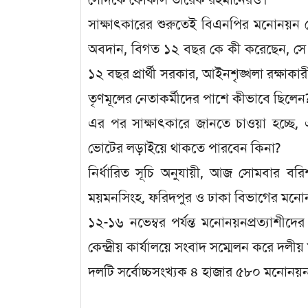
সাক্ষাৎকারের শুরুতেই বিএনপির মনোনয়ন ব
অবদান, বিগত ১২ বছর কে কী করেছেন, সে খব
১২ বছর প্রার্থী সরকার, আইনশৃঙ্খলা রক্ষাক
তৃণমূলের নেতাকর্মীদের পাশে কীভাবে ছিলেন?
এর পর সাক্ষাৎকারে জানতে চাওয়া হচ্ছে, এ
ভোটের লড়াইয়ে থাকতে পারবেন কিনা?
নির্ধারিত সূচি অনুযায়ী, আজ সোমবার বরিশা
ময়মনসিংহ, ফরিদপুর ও ঢাকা বিভাগের মনোনয়
১২-১৬ নভেম্বর পর্যন্ত মনোনয়নপ্রত্যাশী
কেন্দ্রীয় কার্যালয়ে সংবাদ সম্মেলন করে দল
দলটি সর্বোচ্চসংখ্যক ৪ হাজার ৫৮০ মনোনয়ন