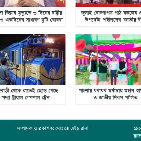
া জিয়ার মৃত্যুতে ৩ দিনের রাষ্ট্রীয়
জুলাই ঘোষণাপত্র পাঠ করলেন প
ও একদিনের সাধারণ ছুটি ঘোষণা
উপদেষ্টা, শহীদদের ‘জাতীয় ব
ঘোষণা
জবাড়ী থেকে রাতেই ছেড়ে গেছে
পাংশায় যথাযথ মর্যাদায় মহান স্ব
‘পদ্মা ট্রায়াল স্পেশাল ট্রেন’
ও জাতীয় দিবস পালিত
সম্পাদক ও প্রকাশক: মোঃ জে এইচ রানা
১৪৪
রাজ