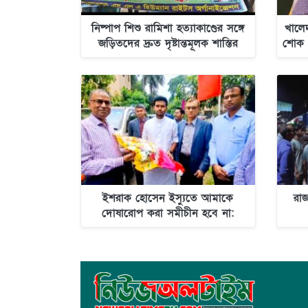
নিষ্পাপ শিশু রামিশা হত্যাকাণ্ডের সঙ্গে
খালেদ
জড়িতদের দ্রুত দৃষ্টান্তমূলক শাস্তির
শোক 
দাবিতে সাভারে এক বিশাল মানববন্ধন
ইশরাক হোসেন ইস্যুতে আমাকে
রা
দোষারোপ করা সমীচীন হবে না:
আসিফ মাহমুদ