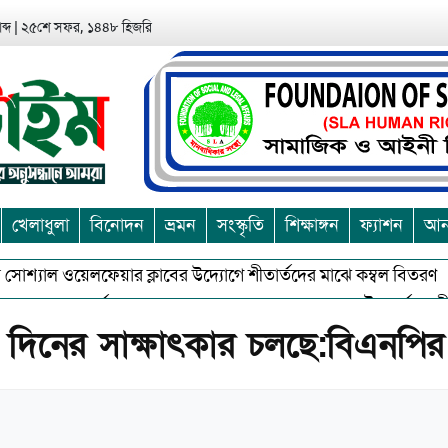
ব্দ
|
২৫শে সফর, ১৪৪৮ হিজরি
খেলাধুলা
বিনোদন
ভ্রমন
সংস্কৃতি
শিক্ষাঙ্গন
ফ্যাশন
আন্
শ্যাল ওয়েলফেয়ার ক্লাবের উদ্যোগে শীতার্তদের মাঝে কম্বল বিতরণ
অশুভকে বর্জন করে সত্য,সুন্দরকে বরনে কলাপাড়ায় বৌদ্ধ ধর্মাবলম্বীদের প্
তীয় দিনের সাক্ষাৎকার চলছে:বিএনপির