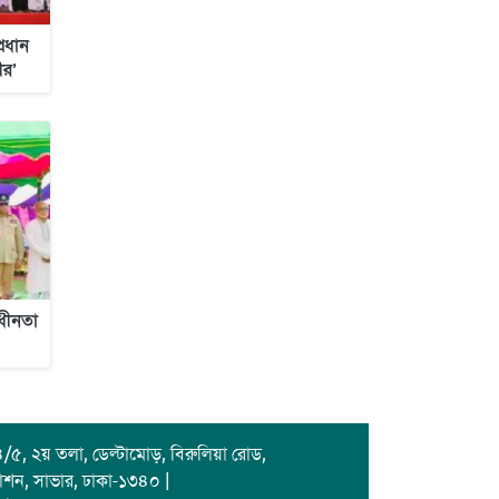
্রধান
ীর’
াধীনতা
/৫, ২য় তলা, ডেল্টামোড়, বিরুলিয়া রোড,
াশন, সাভার, ঢাকা-১৩৪০ |