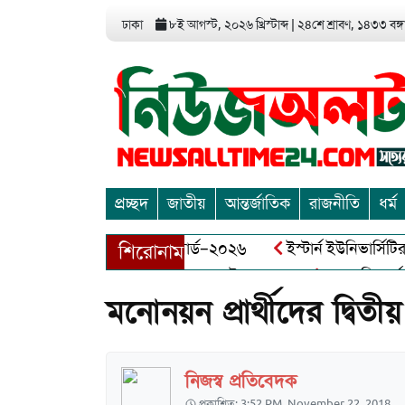
ঢাকা
৮ই আগস্ট, ২০২৬ খ্রিস্টাব্দ
|
২৪শে শ্রাবণ, ১৪৩৩ বঙ্গা
প্রচ্ছদ
জাতীয়
আন্তর্জাতিক
রাজনীতি
ধর্ম
া এন্ড এন্ট্রাপ্রেনিয়র অ্যাওয়ার্ড–২০২৬
ইস্টার্ন ইউনিভার্সিটির সো
শিরোনাম
বীর মুক্তিযোদ্ধা আব্দুল খালেক এর ইন্তেকাল
আত্মশুদ্ধি অর্জন ও 
মনোনয়ন প্রার্থীদের দ্বি
নিজস্ব প্রতিবেদক
প্রকাশিত: 3:52 PM, November 22, 2018