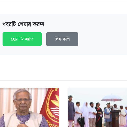
খবরটি শেয়ার করুন
হোয়াটসঅ্যাপ
লিঙ্ক কপি