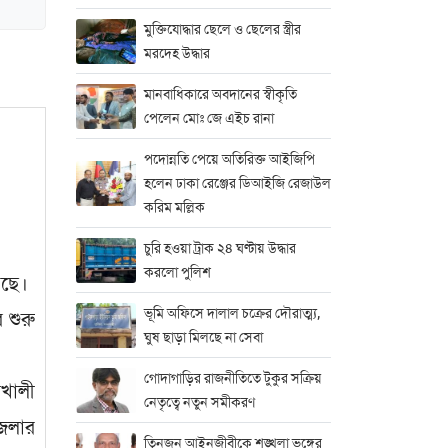
মুক্তিযোদ্ধার ছেলে ও ছেলের স্ত্রীর
মরদেহ উদ্ধার
মানবাধিকারে অবদানের স্বীকৃতি
পেলেন মোঃ জে এইচ রানা
পদোন্নতি পেয়ে অতিরিক্ত আইজিপি
হলেন ঢাকা রেঞ্জের ডিআইজি রেজাউল
করিম মল্লিক
চুরি হওয়া ট্রাক ২৪ ঘণ্টায় উদ্ধার
করলো পুলিশ
েছে।
ভূমি অফিসে দালাল চক্রের দৌরাত্ম্য,
 শুরু
ঘুষ ছাড়া মিলছে না সেবা
গোদাগাড়ির রাজনীতিতে টুকুর সক্রিয়
াখালী
নেতৃত্বে নতুন সমীকরণ
েলার
তিনজন আইনজীবীকে শৃঙ্খলা ভঙ্গের