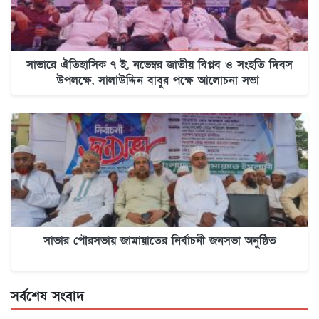
সাভারে ঐতিহাসিক ৭ ই, নভেম্বর জাতীয় বিপ্লব ও সংহতি দিবস
উপলক্ষে, সালাউদ্দিন বাবুর পক্ষে আলোচনা সভা
সাভার পৌরসভায় জামায়াতের নির্বাচনী জনসভা অনুষ্ঠিত
সর্বশেষ সংবাদ