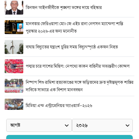
তিনজন আইনজীবীকে শৃঙ্খলা ভঙ্গের দায়ে বহিস্কার
মানবতার ফেরিওয়ালা মোঃ জে এইচ রানা নেলসন ম্যান্ডেলা শান্তি
পুরস্কার ২০২৬-এর জন্য মনোনীত
বাঘায় বিদ্যুতের যন্ত্রাংশ চুরির সময় বিদ্যুৎস্পৃষ্ঠে একজন নিহত
পদ্মার চরে লাশের মিছিল: নেপথ্যে কাকন বাহিনীর অভ্যন্তরীণ কোন্দল
নিষ্পাপ শিশু রামিশা হত্যাকাণ্ডের সঙ্গে জড়িতদের দ্রুত দৃষ্টান্তমূলক শাস্তির
দাবিতে সাভারে এক বিশাল মানববন্ধন
মিডিয়া এন্ড এন্ট্রাপ্রেনিয়র অ্যাওয়ার্ড–২০২৬
র‍্যাবের বিশেষ অভিযান: বিদেশি পিস্তল, গুলি, মাদক ও নগদ অর্থ উদ্ধার,
আটক ২