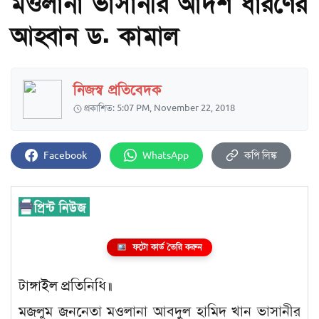
মওলানা ভাসানীর আদর্শ ধারণের
আহ্বান ড. কামাল
নিজস্ব প্রতিবেদক
প্রকাশিত: 5:07 PM, November 22, 2018
Facebook
WhatsApp
কপি লিঙ্ক
ফটো কার্ড তৈরি করুন
টাঙ্গাইল প্রতিনিধি॥
মজলুম জননেতা মওলানা আবদুল হামিদ খান ভাসানীর