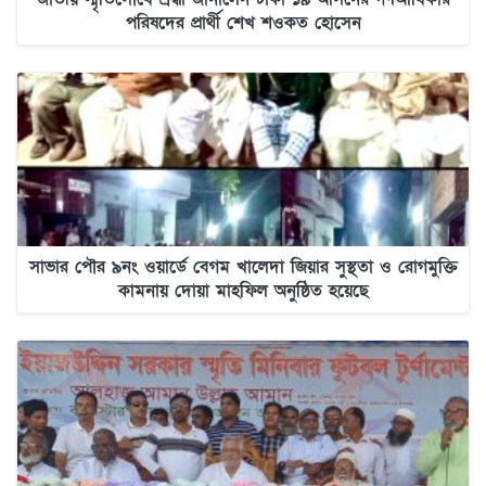
পরিষদের প্রার্থী শেখ শওকত হোসেন
সাভার পৌর ৯নং ওয়ার্ডে বেগম খালেদা জিয়ার সুস্থতা ও রোগমুক্তি
কামনায় দোয়া মাহফিল অনুষ্ঠিত হয়েছে