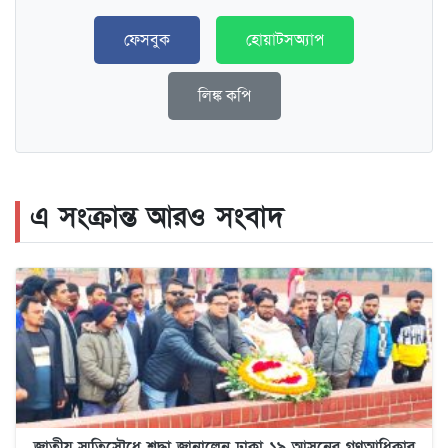
ফেসবুক
হোয়াটসঅ্যাপ
লিঙ্ক কপি
এ সংক্রান্ত আরও সংবাদ
জাতীয় স্মৃতিসৌধে শ্রদ্ধা জানালেন ঢাকা ১৯ আসনের গণআধিকার