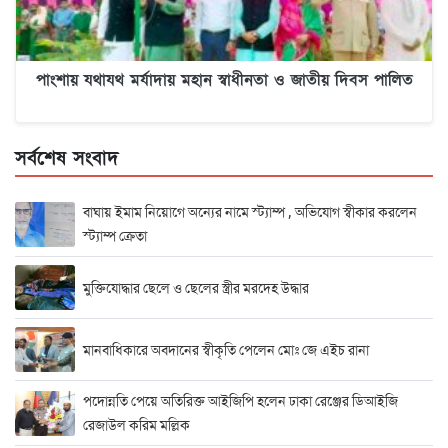
পাংশায় যথাযথ মর্যাদায় মহান স্বাধীনতা ও জাতীয় দিবস পালিত
সর্বশেষ সংবাদ
বাঘায় ইমাম নিয়োগে অন্যের নামে স্ট্যাম্প , অভিযোগ স্বীকার করলেন
স্ট্যাম্প ক্রেতা
মুক্তিযোদ্ধার ছেলে ও ছেলের স্ত্রীর মরদেহ উদ্ধার
মানবাধিকারে অবদানের স্বীকৃতি পেলেন মোঃ জে এইচ রানা
পদোন্নতি পেয়ে অতিরিক্ত আইজিপি হলেন ঢাকা রেঞ্জের ডিআইজি
রেজাউল করিম মল্লিক