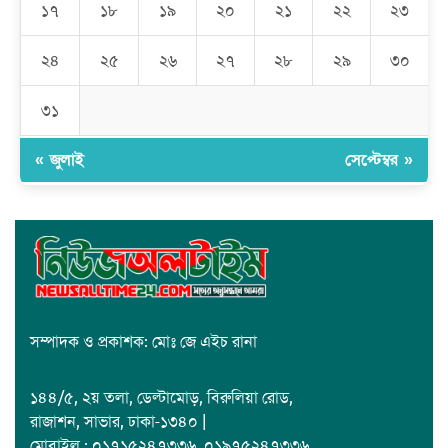
১৭
১৮
১৯
২০
২১
২২
২৩
রমজান উপলক্ষে সাভারে মানবাধিকার সংস্থার ইফতার
২৪
২৫
২৬
২৭
২৮
২৯
৩০
জাবাল-ই-নূর মডেল মাদ্রাসায় ১২তম বার্ষিক পুরস্কার বিতরণ ও বালিকা
ক্যাম্পাসের শুভ উদ্বোধন
৩১
« জুলাই
সেপ্টেম্বর »
সম্পাদক ও প্রকাশক: মোঃ জে এইচ রানা
১৪৪/৫, ২য় তলা, ডেল্টামোড়, বিরুলিয়া রোড,
রাজাশন, সাভার, ঢাকা-১৩৪০ |
মোবাইল : ০১৭১৫২৪৭৩৩৬, ০১৯৭৫২৪৭৩৩৬