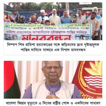
নিষ্পাপ শিশু রামিশা হত্যাকাণ্ডের সঙ্গে জড়িতদের দ্রুত দৃষ্টান্তমূলক
শাস্তির দাবিতে সাভারে এক বিশাল মানববন্ধন
খালেদা জিয়ার মৃত্যুতে ৩ দিনের রাষ্ট্রীয় শোক ও একদিনের সাধারণ