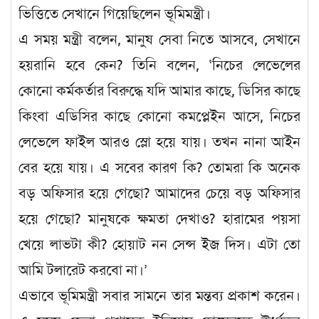
ভিত্তিতে সেখানে গিয়েছিলেন ভূমিমন্ত্রী।
এ সময় মন্ত্রী বলেন, মানুষ সেবা নিতে আসবে, সেখানে
হয়রানি হবে কেন? তিনি বলেন, ‘নিচের লেভেলের
কোনো কর্মকর্তার বিরুদ্ধে যদি আমার কাছে, ডিসির কাছে
কিংবা এডিসির কাছে কোনো কমপ্লেইন আসে, নিচের
লেভেলে ফাইল আরও স্লো হয়ে যায়। তখন নানা আইন
বের হয়ে যায়। এ সবের কারণ কি? তোমরা কি অনেক
বড় অফিসার হয়ে গেছো? আমাদের চেয়ে বড় অফিসার
হয়ে গেছো? মানুষকে ক্ষমতা দেখাও? হারামের পয়সা
খেয়ে লাভটা কী? হোয়াট নন সেন্স ইজ দিস। এটা তো
আমি টলারেট করবো না।’
এভাবে ভূমিমন্ত্রী সবার সামনে তার মন্তব্য প্রকাশ করেন।