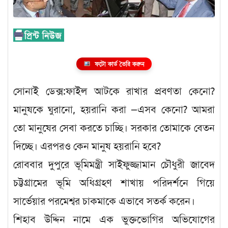
ফটো কার্ড তৈরি করুন
সোনাই ডেক্স:ফাইল আটকে রাখার প্রবণতা কেনো?
মানুষকে ঘুরানো, হয়রানি করা —এসব কেনো? আমরা
তো মানুষের সেবা করতে চাচ্ছি। সরকার তোমাকে বেতন
দিচ্ছে। এরপরও কেন মানুষ হয়রানি হবে?
রোববার দুপুরে ভূমিমন্ত্রী সাইফুজ্জামান চৌধুরী জাবেদ
চট্টগ্রামের ভূমি অধিগ্রহণ শাখায় পরিদর্শনে গিয়ে
সার্ভেয়ার পরমেশ্বর চাকমাকে এভাবে সতর্ক করেন।
শিহাব উদ্দিন নামে এক ভুক্তভোগির অভিযোগের