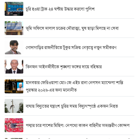
চুরি হওয়া ট্রাক ২৪ ঘণ্টায় উদ্ধার করলো পুলিশ
ভূমি অফিসে দালাল চক্রের দৌরাত্ম্য, ঘুষ ছাড়া মিলছে না সেবা
গোদাগাড়ির রাজনীতিতে টুকুর সক্রিয় নেতৃত্বে নতুন সমীকরণ
তিনজন আইনজীবীকে শৃঙ্খলা ভঙ্গের দায়ে বহিস্কার
মানবতার ফেরিওয়ালা মোঃ জে এইচ রানা নেলসন ম্যান্ডেলা শান্তি
পুরস্কার ২০২৬-এর জন্য মনোনীত
বাঘায় বিদ্যুতের যন্ত্রাংশ চুরির সময় বিদ্যুৎস্পৃষ্ঠে একজন নিহত
পদ্মার চরে লাশের মিছিল: নেপথ্যে কাকন বাহিনীর অভ্যন্তরীণ কোন্দল